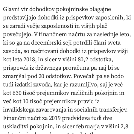
Glavni vir dohodkov pokojninske blagajne
predstavljajo dohodki iz prispevkov zaposlenih, ki
se zaradi večje zaposlenosti in višjih plač
povečujejo. V finančnem načrtu za naslednje leto,
ki so ga na decembrski seji potrdili člani sveta
zavoda, so načrtovani dohodki iz prispevkov višji
kot leta 2018, in sicer v višini 80,2 odstotka,
prispevek iz državnega proračuna pa naj bi se
zmanjšal pod 20 odstotkov. Povečali pa se bodo
tudi izdatki zavoda, kar je razumljivo, saj je več
kot 630 tisoč prejemnikov različnih pokojnin in
več kot 10 tisoč prejemnikov pravic iz
invalidskega zavarovanja in socialnih transferjev.
Finančni načrt za 2019 predvideva tudi dve
uskladitvi pokojnin, in sicer februarja v višini 2,8