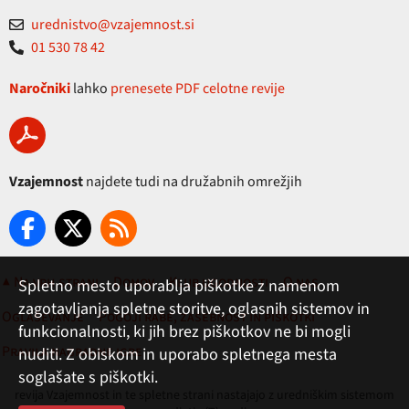
urednistvo@vzajemnost.si
01 530 78 42
Naročniki
lahko
prenesete PDF celotne revije
Vzajemnost
najdete tudi na družabnih omrežjih
▲ Na vrh strani
Domov
Klub ugodnosti
O nas
Spletno mesto uporablja piškotke z namenom
zagotavljanja spletne storitve, oglasnih sistemov in
Oglaševanje
Pogoji rabe, zasebnost in piškotki
funkcionalnosti, ki jih brez piškotkov ne bi mogli
Pravila nagradne igre
nuditi. Z obiskom in uporabo spletnega mesta
soglašate s piškotki.
revija Vzajemnost in te spletne strani nastajajo z uredniškim sistemom