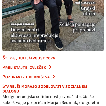
Št. 7-8, julij/avgust 2026
Prelistajte izvleček
Pozdrav iz uredništva
Starejši morajo sodelovati v socialnem
dialogu
Medgeneracijska solidarnost je v naši družbi še
kako živa, je prepričan Marjan Sedmak, dolgoletni