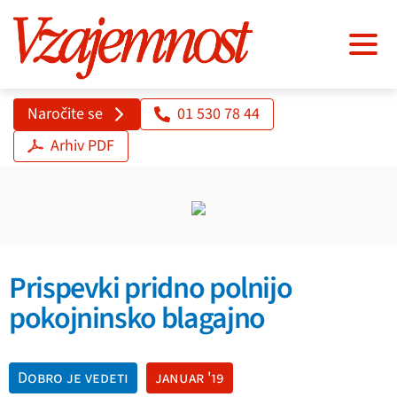
Naročite se
01 530 78 44
Arhiv PDF
Prispevki pridno polnijo
pokojninsko blagajno
Dobro je vedeti
januar '19