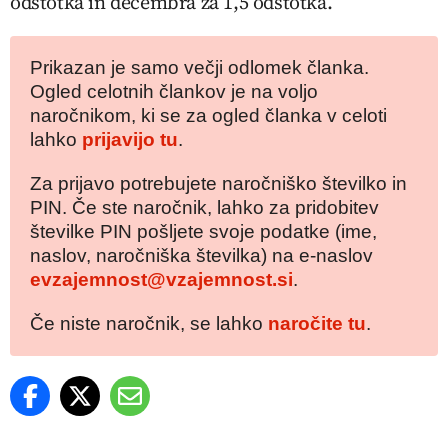
odstotka in decembra za 1,5 odstotka.
Prikazan je samo večji odlomek članka.
Ogled celotnih člankov je na voljo
naročnikom, ki se za ogled članka v celoti
lahko
prijavijo tu
.
Za prijavo potrebujete naročniško številko in
PIN. Če ste naročnik, lahko za pridobitev
številke PIN pošljete svoje podatke (ime,
naslov, naročniška številka) na e-naslov
evzajemnost@vzajemnost.si
.
Če niste naročnik, se lahko
naročite tu
.