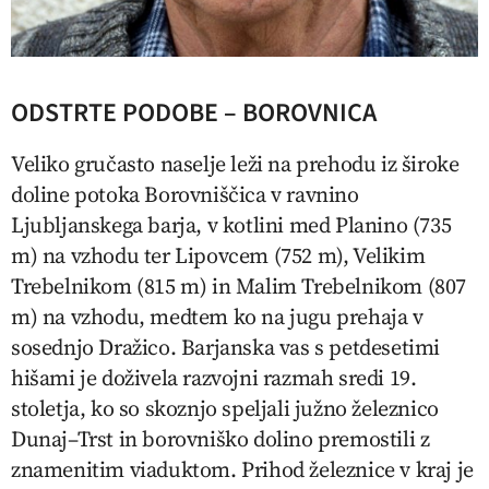
ODSTRTE PODOBE – BOROVNICA
Veliko gručasto naselje leži na prehodu iz široke
doline potoka Borovniščica v ravnino
Ljubljanskega barja, v kotlini med Planino (735
m) na vzhodu ter Lipovcem (752 m), Velikim
Trebelnikom (815 m) in Malim Trebelnikom (807
m) na vzhodu, medtem ko na jugu prehaja v
sosednjo Dražico. Barjanska vas s petdesetimi
hišami je doživela razvojni razmah sredi 19.
stoletja, ko so skoznjo speljali južno železnico
Dunaj–Trst in borovniško dolino premostili z
znamenitim viaduktom. Prihod železnice v kraj je