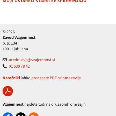
Moji ostareli starši se spreminjajo
© 2026
Zavod Vzajemnost
p. p. 134
1001 Ljubljana
urednistvo@vzajemnost.si
01 530 78 42
Naročniki
lahko
prenesete PDF celotne revije
Vzajemnost
najdete tudi na družabnih omrežjih