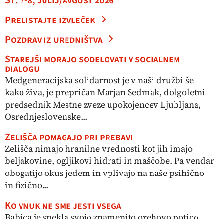
Št. 7-8, julij/avgust 2026
Prelistajte izvleček
Pozdrav iz uredništva
Starejši morajo sodelovati v socialnem
dialogu
Medgeneracijska solidarnost je v naši družbi še
kako živa, je prepričan Marjan Sedmak, dolgoletni
predsednik Mestne zveze upokojencev Ljubljana,
Osrednjeslovenske...
Zelišča pomagajo pri prebavi
Zelišča nimajo hranilne vrednosti kot jih imajo
beljakovine, ogljikovi hidrati in maščobe. Pa vendar
obogatijo okus jedem in vplivajo na naše psihično
in fizično...
Ko vnuk ne sme jesti vsega
Babica je spekla svojo znamenito orehovo potico,