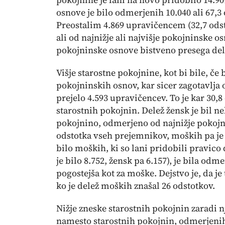
osnove je bilo odmerjenih 10.040 ali 67,
Preostalim 4.869 upravičencem (32,7 odst
ali od najnižje ali najvišje pokojninske
pokojninske osnove bistveno presega del
Višje starostne pokojnine, kot bi bile, č
pokojninskih osnov, kar sicer zagotavlja
prejelo 4.593 upravičencev. To je kar 30,
starostnih pokojnin. Delež žensk je bil ne
pokojnino, odmerjeno od najnižje pokojni
odstotka vseh prejemnikov, moških pa je b
bilo moških, ki so lani pridobili pravico
je bilo 8.752, žensk pa 6.157), je bila od
pogostejša kot za moške. Dejstvo je, da 
ko je delež moških znašal 26 odstotkov.
Nižje zneske starostnih pokojnin zaradi 
namesto starostnih pokojnin, odmerjenih