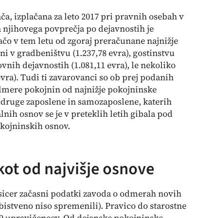
ča, izplačana za leto 2017 pri pravnih osebah v
za njihovega povprečja po dejavnostih je
ačo v tem letu od zgoraj preračunane najnižje
i v gradbeništvu (1.237,78 evra), gostinstvu
ovnih dejavnostih (1.081,11 evra), le nekoliko
evra). Tudi ti zavarovanci so ob prej podanih
mere pokojnin od najnižje pokojninske
e druge zaposlene in samozaposlene, katerih
nih osnov se je v preteklih letih gibala pod
kojninskih osnov.
kot od najvišje osnove
sicer začasni podatki zavoda o odmerah novih
bistveno niso spremenili). Pravico do starostne
09 upravičencev. Od dejanske pokojninske