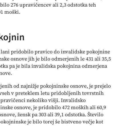
bilo 276 upravičencev ali 2,3 odstotka teh
01 moški.
kojnin
 lani pridobilo pravico do invalidske pokojnine
ke osnove jih je bilo odmerjenih le 431 ali 35,5
otka pa je bila invalidska pokojnina odmerjena
snove.
jenih od najnižje pokojninske osnove, je prejelo
 vseh v preteklem letu pridobljenih tovrstnih
pravičenci nekoliko višji. Invalidsko
nske osnove, je pridobilo 472 moških ali 60,9
nove, žensk pa 303 ali 39,1 odstotka. Število
kojninske je bilo torej še bistveno večje kot