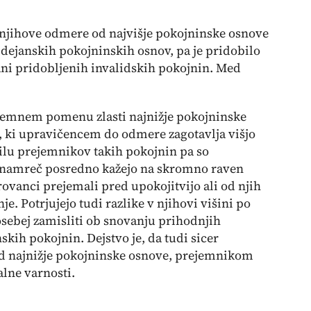
i njihove odmere od najvišje pokojninske osnove
dejanskih pokojninskih osnov, pa je pridobilo
lani pridobljenih invalidskih pokojnin. Med
izjemnem pomenu zlasti najnižje pokojninske
 ki upravičencem do odmere zagotavlja višjo
vilu prejemnikov takih pokojnin pa so
i namreč posredno kažejo na skromno raven
rovanci prejemali pred upokojitvijo ali od njih
e. Potrjujejo tudi razlike v njihovi višini po
posebej zamisliti ob snovanju prihodnjih
kih pokojnin. Dejstvo je, da tudi sicer
d najnižje pokojninske osnove, prejemnikom
alne varnosti.