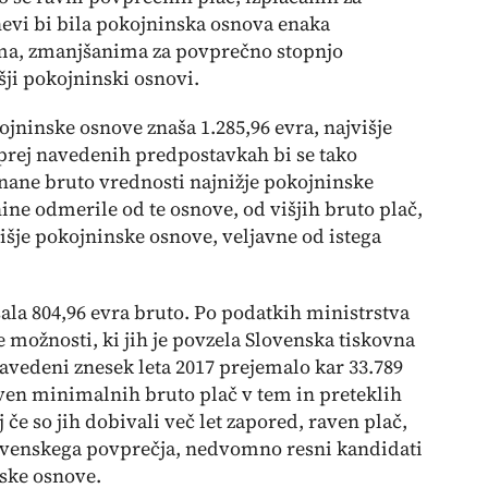
evi bi bila pokojninska osnova enaka
a, zmanjšanima za povprečno stopnjo
šji pokojninski osnovi.
jninske osnove znaša 1.285,96 evra, najvišje
 prej navedenih predpostavkah bi se tako
nane bruto vrednosti najnižje pokojninske
nine odmerile od te osnove, od višjih bruto plač,
išje pokojninske osnove, veljavne od istega
ala 804,96 evra bruto. Po podatkih ministrstva
e možnosti, ki jih je povzela Slovenska tiskovna
 navedeni znesek leta 2017 prejemalo kar 33.789
en minimalnih bruto plač v tem in preteklih
 če so jih dobivali več let zapored, raven plač,
slovenskega povprečja, nedvomno resni kandidati
ske osnove.