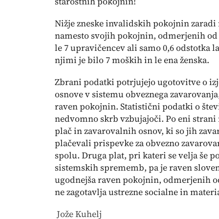
starostnih pokojnin!
Nižje zneske invalidskih pokojnin zarad
namesto svojih pokojnin, odmerjenih od 
le 7 upravičencev ali samo 0,6 odstotka 
njimi je bilo 7 moških in le ena ženska.
Zbrani podatki potrjujejo ugotovitve o 
osnove v sistemu obveznega zavarovanja,
raven pokojnin. Statistični podatki o šte
nedvomno skrb vzbujajoči. Po eni stran
plač in zavarovalnih osnov, ki so jih zava
plačevali prispevke za obvezno zavarovanj
spolu. Druga plat, pri kateri se velja še 
sistemskih sprememb, pa je raven slovens
ugodnejša raven pokojnin, odmerjenih o
ne zagotavlja ustrezne socialne in materi
Jože Kuhelj