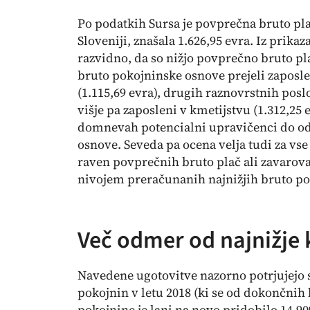
Po podatkih Sursa je povprečna bruto pla
Sloveniji, znašala 1.626,95 evra. Iz prika
razvidno, da so nižjo povprečno bruto pl
bruto pokojninske osnove prejeli zaposlen
(1.115,69 evra), drugih raznovrstnih posl
višje pa zaposleni v kmetijstvu (1.312,25 
domnevah potencialni upravičenci do od
osnove. Seveda pa ocena velja tudi za vs
raven povprečnih bruto plač ali zavaroval
nivojem preračunanih najnižjih bruto po
Več odmer od najnižje 
Navedene ugotovitve nazorno potrjujejo 
pokojnin v letu 2018 (ki se od dokončnih 
pokojnine je lani na novo pridobilo 14.9