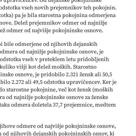
3 odstotka vseh novih prejemnikov teh pokojnin.
otka) pa je bila starostna pokojnina odmerjena
 osnove. Delež prejemnikov odmer od najnižje
ež odmer od najvišje pokojninske osnove.
e bi bile odmerjene od njihovih dejanskih
 odmera od najnižje pokojninske osnove, je
8 odstotka vseh v preteklem letu pridobljenih
koliko višji kot delež moških. Starostno
nske osnove, je pridobilo 2.321 žensk ali 50,5
ilo 2.272 ali 49,5 odstotka upravičencev. Ker je
 do starostne pokojnine, več kot žensk (moških
mera od najnižje pokojninske osnove za ženske
je taka odmera doletela 37,7 prejemnice, medtem
njihove odmere od najvišje pokojninske osnove,
 od njihovih dejanskih pokojninskih osnov, ki