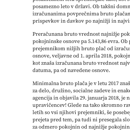
posamezno leto v državi. Ob takšni domn
izračunanima povprečnima bruto plačam
prispevkov in davkov po najnižji in najvi
Preračunana bruto vrednost najnižje poko
pokojninske osnove pa 5.143,86 evra. Ob
prejemnikom nižjih bruto plač od izraču
osnove, veljavne od 1. aprila 2018, pokoj
kot znaša izračunana bruto vrednost najv
datuma, pa od navedene osnove.
Minimalna bruto plača je v letu 2017 znaš
za delo, družino, socialne zadeve in enak
agencija in objavila 29. januarja 2018, je
upravičencev! Glede na tako skromno rav
letih so vsi njihovi prejemniki, še posebej
prejeta pred tem, pa tudi ni presegala 
za odmero pokojnin od najnižje pokojnin