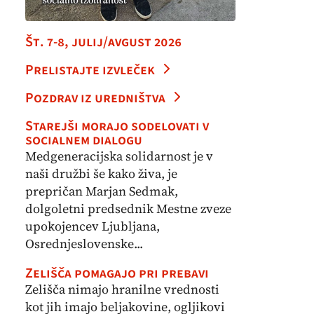
Št. 7-8, julij/avgust 2026
Prelistajte izvleček
Pozdrav iz uredništva
Starejši morajo sodelovati v
socialnem dialogu
Medgeneracijska solidarnost je v
naši družbi še kako živa, je
prepričan Marjan Sedmak,
dolgoletni predsednik Mestne zveze
upokojencev Ljubljana,
Osrednjeslovenske...
Zelišča pomagajo pri prebavi
Zelišča nimajo hranilne vrednosti
kot jih imajo beljakovine, ogljikovi