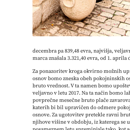
decembra pa 839,48 evra, najvišja, veljavn
marca znašala 3.321,40 evra, od 1. aprila
Za ponazoritev kroga okvirno možnih u
osnov bomo zneska obeh pokojninskih osno
bruto vrednost. V ta namen bomo upošte
veljavno v letu 2017. Na ta način bomo lah
povprečne mesečne bruto plače zavarovan
katerih bi bil upravičen do odmere pokoj
osnove. Za ugotovitev pretekle ravni brut
njihove višine v obdobju, iz katerega se 
posameznem letu spreminjale tako, kot so