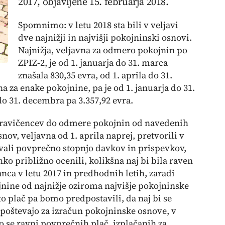
2017, objavljene 15. februarja 2018.
Spomnimo: v letu 2018 sta bili v veljavi
dve najnižji in najvišji pokojninski osnovi.
Najnižja, veljavna za odmero pokojnin po
ZPIZ-2, je od 1. januarja do 31. marca
znašala 830,35 evra, od 1. aprila do 31.
a za enake pokojnine, pa je od 1. januarja do 31.
 do 31. decembra pa 3.357,92 evra.
pravičencev do odmere pokojnin od navedenih
v, veljavna od 1. aprila naprej, pretvorili v
vali povprečno stopnjo davkov in prispevkov,
ko približno ocenili, kolikšna naj bi bila raven
ca v letu 2017 in predhodnih letih, zaradi
nine od najnižje oziroma najvišje pokojninske
o plač pa bomo predpostavili, da naj bi se
upoštevajo za izračun pokojninske osnove, v
 se ravni povprečnih plač, izplačanih za