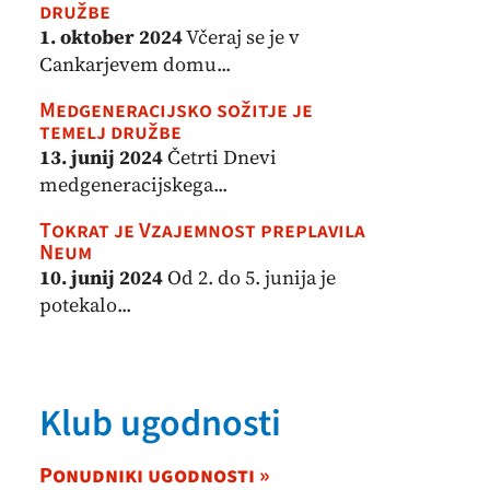
družbe
1. oktober 2024
Včeraj se je v
Cankarjevem domu...
Medgeneracijsko sožitje je
temelj družbe
13. junij 2024
Četrti Dnevi
medgeneracijskega...
Tokrat je Vzajemnost preplavila
Neum
10. junij 2024
Od 2. do 5. junija je
potekalo...
Klub ugodnosti
Ponudniki ugodnosti »