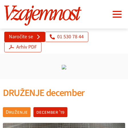
Naročite se
01 530 78 44
Arhiv PDF
DRUŽENJE december
Druženje
december '19