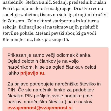
naslednik Štefan Bunič. Sedanji predsednik Dušan
Petrič pa njuno delo še nadgrajuje. Društvo redno
sodeluje z občino, Osnovno šolo Ig, drugimi društvi
in Zdusom. Zelo aktivni sta športna in kulturna
sekcija. Balinarji so si na tekmovanjih prislužili
številne pokale. Mešani pevski zbor, ki ga vodi
Klemen Jerinc, letos praznuje 15.
Prikazan je samo večji odlomek članka.
Ogled celotnih člankov je na voljo
naročnikom, ki se za ogled članka v celoti
lahko
prijavijo tu
.
Za prijavo potrebujete naročniško številko in
PIN. Če ste naročnik, lahko za pridobitev
številke PIN pošljete svoje podatke (ime,
naslov, naročniška številka) na e-naslov
evzajemnost@vzajemnost.si
.