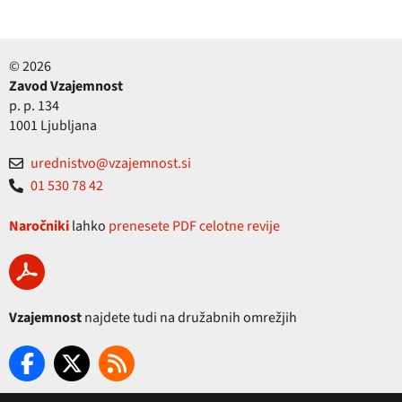
© 2026
Zavod Vzajemnost
p. p. 134
1001 Ljubljana
urednistvo@vzajemnost.si
01 530 78 42
Naročniki
lahko
prenesete PDF celotne revije
Vzajemnost
najdete tudi na družabnih omrežjih