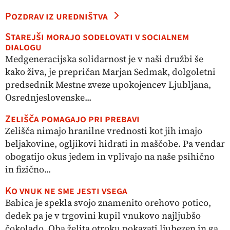
Pozdrav iz uredništva
Starejši morajo sodelovati v socialnem
dialogu
Medgeneracijska solidarnost je v naši družbi še
kako živa, je prepričan Marjan Sedmak, dolgoletni
predsednik Mestne zveze upokojencev Ljubljana,
Osrednjeslovenske...
Zelišča pomagajo pri prebavi
Zelišča nimajo hranilne vrednosti kot jih imajo
beljakovine, ogljikovi hidrati in maščobe. Pa vendar
obogatijo okus jedem in vplivajo na naše psihično
in fizično...
Ko vnuk ne sme jesti vsega
Babica je spekla svojo znamenito orehovo potico,
dedek pa je v trgovini kupil vnukovo najljubšo
čokolado. Oba želita otroku pokazati ljubezen in ga