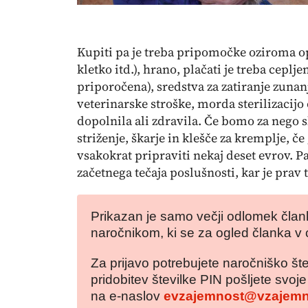
Kupiti pa je treba pripomočke oziroma o
kletko itd.), hrano, plačati je treba ceplj
priporočena), sredstva za zatiranje zunan
veterinarske stroške, morda sterilizacijo
dopolnila ali zdravila. Če bomo za nego 
striženje, škarje in klešče za kremplje, č
vsakokrat pripraviti nekaj deset evrov. 
začetnega tečaja poslušnosti, kar je prav 
Prikazan je samo večji odlomek člank
naročnikom, ki se za ogled članka v 
Za prijavo potrebujete naročniško šte
pridobitev številke PIN pošljete svoj
na e-naslov
evzajemnost@vzajemn