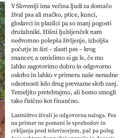
V Sloveniji ima večina ljudi za domačo
žival psa ali mačko, ptice, kunci,
glodavci in plazilci pa so manj pogosti
družabniki. Hišni ljubljenček nam
nedvomno polepša življenje, izboljša
počutje in širi – zlasti pes – krog
znancev, a omislimo si ga le, če mu
lahko zagotovimo dobro in odgovorno
oskrbo in lahko v primeru naše nenadne
odsotnosti kdo drug prevzame skrb zanj.
Temeljito pretehtajmo, ali bomo zmogli
tako fizično kot finančno.
Lastništvo živali je odgovorna naloga. Pes
na primer ne pomeni le sprehodov in
crkljanja pred televizorjem, pač pa poleg