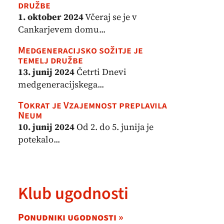
družbe
1. oktober 2024
Včeraj se je v
Cankarjevem domu...
Medgeneracijsko sožitje je
temelj družbe
13. junij 2024
Četrti Dnevi
medgeneracijskega...
Tokrat je Vzajemnost preplavila
Neum
10. junij 2024
Od 2. do 5. junija je
potekalo...
Klub ugodnosti
Ponudniki ugodnosti »