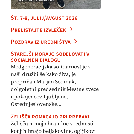
Št. 7-8, julij/avgust 2026
Prelistajte izvleček
Pozdrav iz uredništva
Starejši morajo sodelovati v
socialnem dialogu
Medgeneracijska solidarnost je v
naši družbi še kako živa, je
prepričan Marjan Sedmak,
dolgoletni predsednik Mestne zveze
upokojencev Ljubljana,
Osrednjeslovenske...
Zelišča pomagajo pri prebavi
Zelišča nimajo hranilne vrednosti
kot jih imajo beljakovine, ogljikovi