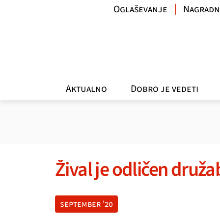
Oglaševanje
Nagradn
Aktualno
Dobro je vedeti
Žival je odličen druža
september '20