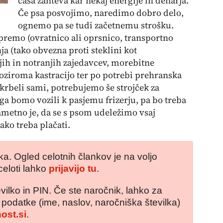
časa zahteva kar nekaj energije in denarja.
Če psa posvojimo, naredimo dobro delo,
ognemo pa se tudi začetnemu strošku.
premo (ovratnico ali oprsnico, transportno
enja (tako obvezna proti steklini kot
jih in notranjih zajedavcev, morebitne
 oziroma kastracijo ter po potrebi prehranska
skrbeli sami, potrebujemo še strojček za
e ga bomo vozili k pasjemu frizerju, pa bo treba
Pametno je, da se s psom udeležimo vsaj
tako treba plačati.
a. Ogled celotnih člankov je na voljo
celoti lahko
prijavijo tu
.
vilko in PIN. Če ste naročnik, lahko za
e podatke (ime, naslov, naročniška številka)
ost.si
.