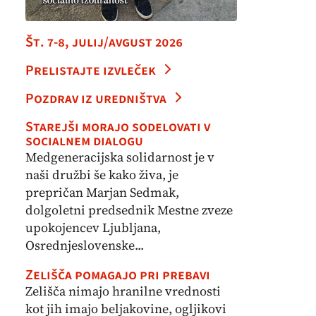
Št. 7-8, julij/avgust 2026
Prelistajte izvleček
Pozdrav iz uredništva
Starejši morajo sodelovati v
socialnem dialogu
Medgeneracijska solidarnost je v
naši družbi še kako živa, je
prepričan Marjan Sedmak,
dolgoletni predsednik Mestne zveze
upokojencev Ljubljana,
Osrednjeslovenske...
Zelišča pomagajo pri prebavi
Zelišča nimajo hranilne vrednosti
kot jih imajo beljakovine, ogljikovi