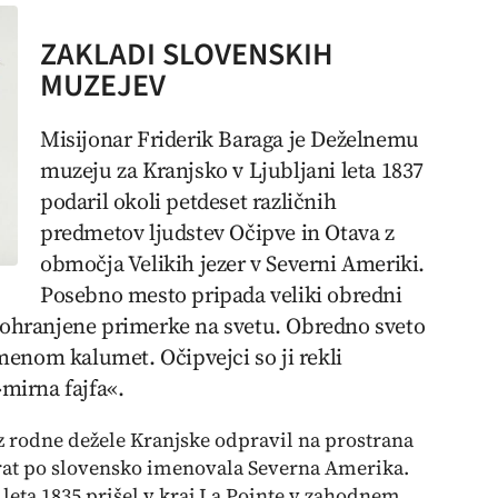
ZAKLADI SLOVENSKIH
MUZEJEV
Misijonar Friderik Baraga je Deželnemu
muzeju za Kranjsko v Ljubljani leta 1837
podaril okoli petdeset različnih
predmetov ljudstev Očipve in Otava z
območja Velikih jezer v Severni Ameriki.
Posebno mesto pripada veliki obredni
o ohranjene primerke na svetu. Obredno sveto
enom kalumet. Očipvejci so ji rekli
 »mirna fajfa«.
iz rodne dežele Kranjske odpravil na prostrana
rat po slovensko imenovala Severna Amerika.
leta 1835 prišel v kraj La Pointe v zahodnem