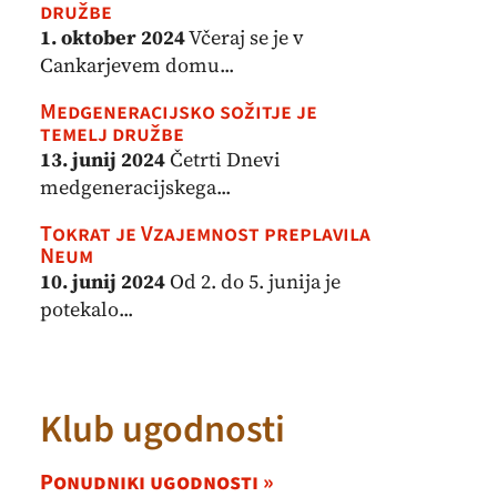
družbe
1. oktober 2024
Včeraj se je v
Cankarjevem domu...
Medgeneracijsko sožitje je
temelj družbe
13. junij 2024
Četrti Dnevi
medgeneracijskega...
Tokrat je Vzajemnost preplavila
Neum
10. junij 2024
Od 2. do 5. junija je
potekalo...
Klub ugodnosti
Ponudniki ugodnosti »