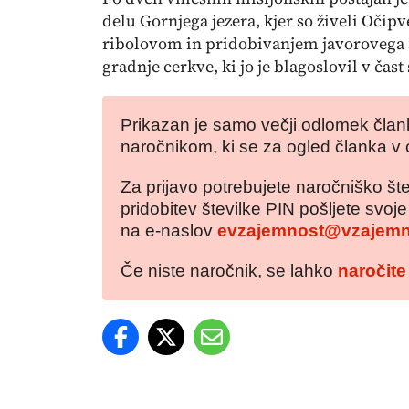
delu Gornjega jezera, kjer so živeli Očipv
ribolovom in pridobivanjem javorovega s
gradnje cerkve, ki jo je blagoslovil v čast 
Prikazan je samo večji odlomek člank
naročnikom, ki se za ogled članka v 
Za prijavo potrebujete naročniško šte
pridobitev številke PIN pošljete svoj
na e-naslov
evzajemnost@vzajemn
Če niste naročnik, se lahko
naročite