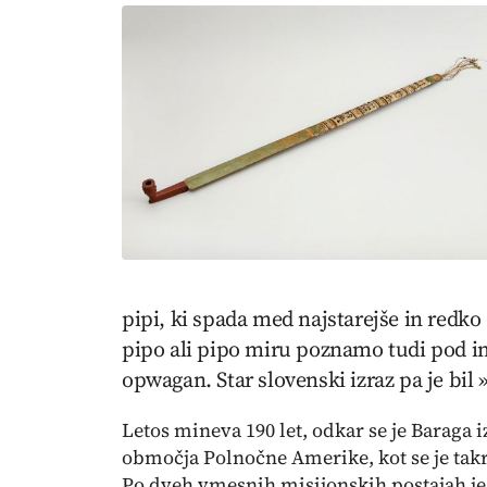
pipi, ki spada med najstarejše in redk
pipo ali pipo miru poznamo tudi pod im
opwagan
. Star slovenski izraz pa je bil
Letos mineva 190 let, odkar se je Baraga 
območja Polnočne Amerike, kot se je tak
Po dveh vmesnih misijonskih postajah je 