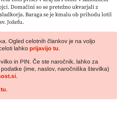
ejci. Domačini so se pretežno ukvarjali z
ladkorja. Baraga se je kmalu ob prihodu lotil
sv. Jožefu.
a. Ogled celotnih člankov je na voljo
celoti lahko
prijavijo tu
.
vilko in PIN. Če ste naročnik, lahko za
e podatke (ime, naslov, naročniška številka)
ost.si
.
 tu
.