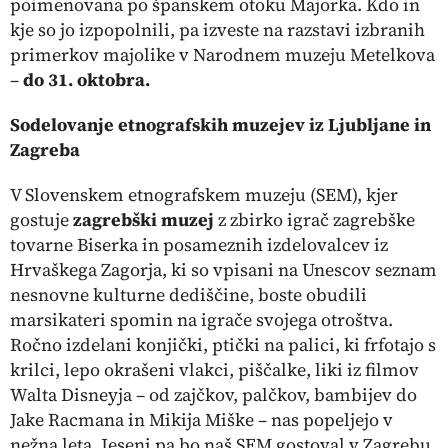
poimenovana po španskem otoku Majorka. Kdo in
kje so jo izpopolnili, pa izveste na razstavi izbranih
primerkov majolike v Narodnem muzeju Metelkova
–
do 31. oktobra.
Sodelovanje etnografskih muzejev iz Ljubljane in
Zagreba
V Slovenskem etnografskem muzeju (SEM), kjer
gostuje
zagrebški muzej
z zbirko igrač zagrebške
tovarne Biserka in posameznih izdelovalcev iz
Hrvaškega Zagorja, ki so vpisani na Unescov seznam
nesnovne kulturne dediščine, boste obudili
marsikateri spomin na igrače svojega otroštva.
Ročno izdelani konjički, ptički na palici, ki frfotajo s
krilci, lepo okrašeni vlakci, piščalke, liki iz filmov
Walta Disneyja – od zajčkov, palčkov, bambijev do
Jake Racmana in Mikija Miške – nas popeljejo v
nežna leta. Jeseni pa bo naš SEM gostoval v Zagrebu