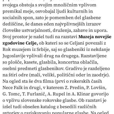
svojega obstoja s svojim množičnim vplivom
premikal meje, osvobajal ljudi kulturnih in
socialnih spon, zato je pomemben del glasbene
dediščine, še danes eden najvplivnejših izrazov
človeške ustvarjalnosti, druženja, zabave in upora.
Svoj prostor je našel tudi na razstavi
Muzeja novejše
zgodovine Celje,
ob kateri so se Celjani povezali z
Rok muzejem iz Srbije, saj so glasbeniki iz nekdanje
Jugoslavije vplivali drug na drugega. Razstavljene
so plošče, kasete, glasbila, koncertna oblačila,
osebni predmeti glasbenikov. Gradivo je razdeljeno
na štiri odre (mali, veliki, politični oder in zaodrje).
Na ogled sta še dva filma (prvi o rokerskih časih
Nece Falk in drugi, v katerem Z. Predin, P. Lovšin,
G. Tomc, T. Furlanič, A. Rupel in A. Klinar govorijo
o vplivu slovenske rokovske glasbe. Ob razstavi je
izšel tudi obsežen katalog z besedili različnih
avtorjev o raziskovanju popularne glasbe. Na ogled