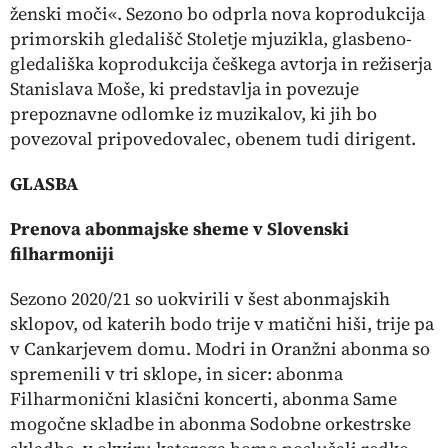
ženski moči«. Sezono bo odprla nova koprodukcija
primorskih gledališč
Stoletje mjuzikla,
glasbeno-
gledališka koprodukcija češkega avtorja in režiserja
Stanislava Moše, ki predstavlja in povezuje
prepoznavne odlomke iz muzikalov, ki jih bo
povezoval pripovedovalec, obenem tudi dirigent.
GLASBA
Prenova abonmajske sheme v Slovenski
filharmoniji
Sezono 2020/21 so uokvirili v šest abonmajskih
sklopov, od katerih bodo trije v matični hiši, trije pa
v Cankarjevem domu. Modri in Oranžni abonma so
spremenili v tri sklope, in sicer: abonma
Filharmonični klasični koncerti
, abonma
Same
mogočne skladbe
in abonma S
odobne orkestrske