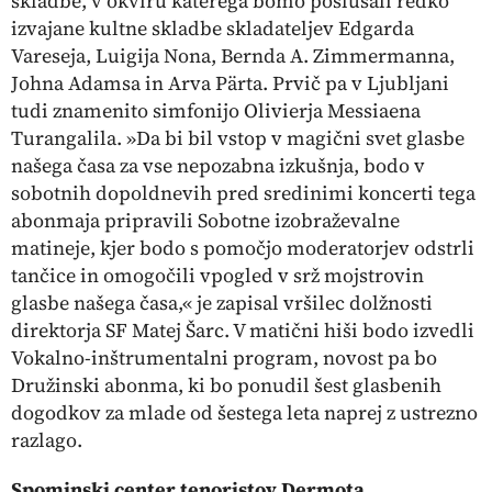
skladbe,
v okviru katerega bomo poslušali redko
izvajane kultne skladbe skladateljev Edgarda
Vareseja, Luigija Nona, Bernda A. Zimmermanna,
Johna Adamsa in Arva Pärta. Prvič pa v Ljubljani
tudi znamenito simfonijo Olivierja Messiaena
Turangalila. »Da bi bil vstop v magični svet glasbe
našega časa za vse nepozabna izkušnja, bodo v
sobotnih dopoldnevih pred sredinimi koncerti tega
abonmaja pripravili
Sobotne izobraževalne
matineje,
kjer bodo s pomočjo moderatorjev odstrli
tančice in omogočili vpogled v srž mojstrovin
glasbe našega časa,« je zapisal vršilec dolžnosti
direktorja SF Matej Šarc. V matični hiši bodo izvedli
Vokalno-inštrumentalni program
, novost pa bo
Družinski abonma,
ki bo ponudil šest glasbenih
dogodkov za mlade od šestega leta naprej z ustrezno
razlago.
Spominski center tenoristov Dermota