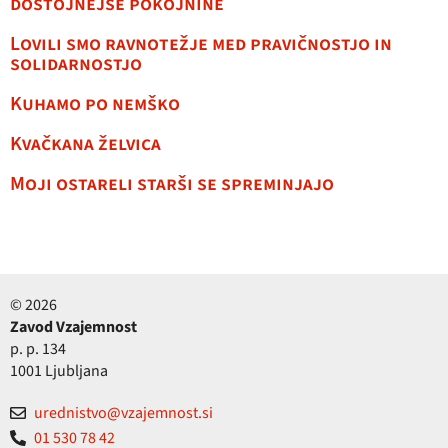
dostojnejše pokojnine
Lovili smo ravnotežje med pravičnostjo in
solidarnostjo
Kuhamo po nemško
Kvačkana želvica
Moji ostareli starši se spreminjajo
© 2026
Zavod Vzajemnost
p. p. 134
1001 Ljubljana
urednistvo@vzajemnost.si
01 530 78 42