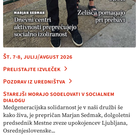
Št. 7-8, julij/avgust 2026
Prelistajte izvleček
Pozdrav iz uredništva
Starejši morajo sodelovati v socialnem
dialogu
Medgeneracijska solidarnost je v naši družbi še
kako živa, je prepričan Marjan Sedmak, dolgoletni
predsednik Mestne zveze upokojencev Ljubljana,
Osrednjeslovenske...