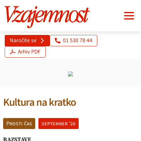
Naročite se
01 530 78 44
Arhiv PDF
Kultura na kratko
Prosti čas
september '20
RAZSTAVE