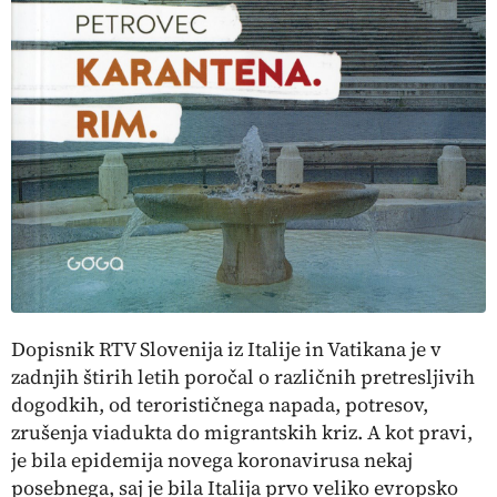
Dopisnik RTV Slovenija iz Italije in Vatikana je v
zadnjih štirih letih poročal o različnih pretresljivih
dogodkih, od terorističnega napada, potresov,
zrušenja viadukta do migrantskih kriz. A kot pravi,
je bila epidemija novega koronavirusa nekaj
posebnega, saj je bila Italija prvo veliko evropsko