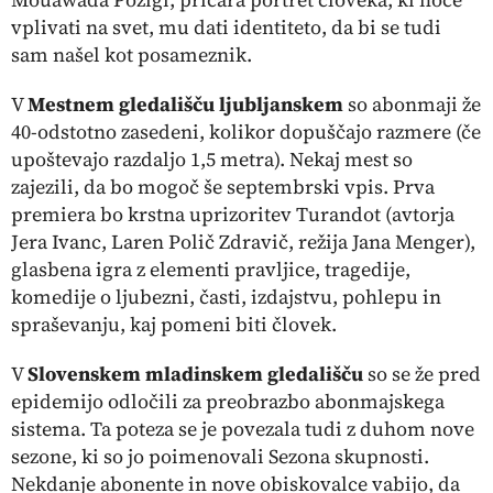
vplivati na svet, mu dati identiteto, da bi se tudi
sam našel kot posameznik.
V
Mestnem gledališču ljubljanskem
so abonmaji že
40-odstotno zasedeni, kolikor dopuščajo razmere (če
upoštevajo razdaljo 1,5 metra). Nekaj mest so
zajezili, da bo mogoč še septembrski vpis. Prva
premiera bo krstna uprizoritev
Turandot
(avtorja
Jera Ivanc, Laren Polič Zdravič, režija Jana Menger),
glasbena igra z elementi pravljice, tragedije,
komedije o ljubezni, časti, izdajstvu, pohlepu in
spraševanju, kaj pomeni biti človek.
V
Slovenskem mladinskem gledališču
so se že pred
epidemijo odločili za preobrazbo abonmajskega
sistema. Ta poteza se je povezala tudi z duhom nove
sezone, ki so jo poimenovali
Sezona skupnosti.
Nekdanje abonente in nove obiskovalce vabijo, da