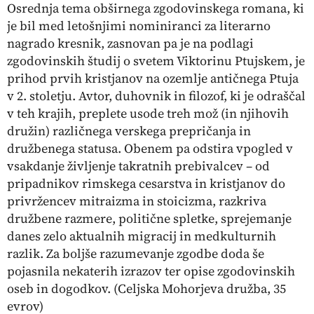
Osrednja tema obširnega zgodovinskega romana, ki
je bil med letošnjimi nominiranci za literarno
nagrado kresnik, zasnovan pa je na podlagi
zgodovinskih študij o svetem Viktorinu Ptujskem, je
prihod prvih kristjanov na ozemlje antičnega Ptuja
v 2. stoletju. Avtor, duhovnik in filozof, ki je odraščal
v teh krajih, preplete usode treh mož (in njihovih
družin) različnega verskega prepričanja in
družbenega statusa. Obenem pa odstira vpogled v
vsakdanje življenje takratnih prebivalcev – od
pripadnikov rimskega cesarstva in kristjanov do
privržencev mitraizma in stoicizma, razkriva
družbene razmere, politične spletke, sprejemanje
danes zelo aktualnih migracij in medkulturnih
razlik. Za boljše razumevanje zgodbe doda še
pojasnila nekaterih izrazov ter opise zgodovinskih
oseb in dogodkov.
(Celjska Mohorjeva družba, 35
evrov)