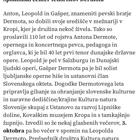
Anton, Leopold in Gašper, znameniti pevski bratje
Dermota, so dobili svoje središče v mežnariji v
Kropi, kjer je družina nekoč živela. Tako so
proslavili 110 let od rojstva Antona Dermote,
opernega in koncertnega pevca, pedagoga in
orglavca, ki je bil 40 let prvi tenor dunajske državne
opere. Leopold je pel v Salzburgu in Dunajski
ljudski operi, Gašper Dermota pa je bil solist
ljubljanske operne hiše in ustanovni član
Slovenskega okteta. Dogodke Dermotovega leta
pripravlja gibanje za ohranjanje slovenske kulturne
in naravne dediščine/krajine Kultura-natura
Slovenije skupaj z Ustanovo za razvoj Lipniške
doline, Kovaškim muzejem Kropa in s tamkajšnjo
župnijo. Izvedli so že nekaj glasbenih večerov,
3.
oktobra
pa bo večer v spomin na Leopolda
Dermoto. Predsednik društva Kultura-natura