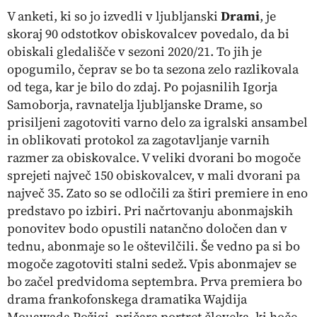
V anketi, ki so jo izvedli v ljubljanski
Drami
, je
skoraj 90 odstotkov obiskovalcev povedalo, da bi
obiskali gledališče v sezoni 2020/21. To jih je
opogumilo, čeprav se bo ta sezona zelo razlikovala
od tega, kar je bilo do zdaj. Po pojasnilih Igorja
Samoborja, ravnatelja ljubljanske Drame, so
prisiljeni zagotoviti varno delo za igralski ansambel
in oblikovati protokol za zagotavljanje varnih
razmer za obiskovalce. V veliki dvorani bo mogoče
sprejeti največ 150 obiskovalcev, v mali dvorani pa
največ 35. Zato so se odločili za štiri premiere in eno
predstavo po izbiri. Pri načrtovanju abonmajskih
ponovitev bodo opustili natančno določen dan v
tednu, abonmaje so le oštevilčili. Še vedno pa si bo
mogoče zagotoviti stalni sedež. Vpis abonmajev se
bo začel predvidoma septembra. Prva premiera bo
drama frankofonskega dramatika Wajdija
Mouawada
Požigi,
pričara portret človeka, ki hoče