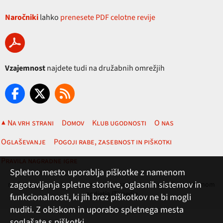
Naročniki
lahko
prenesete PDF celotne revije
Vzajemnost
najdete tudi na družabnih omrežjih
▲ Na vrh strani
Domov
Klub ugodnosti
O nas
Oglaševanje
Pogoji rabe, zasebnost in piškotki
Pravila nagradne igre
Spletno mesto uporablja piškotke z namenom
zagotavljanja spletne storitve, oglasnih sistemov in
revija Vzajemnost in te spletne strani nastajajo z uredniškim sistemom
podjetja (T)media
funkcionalnosti, ki jih brez piškotkov ne bi mogli
nuditi. Z obiskom in uporabo spletnega mesta
soglašate s piškotki.