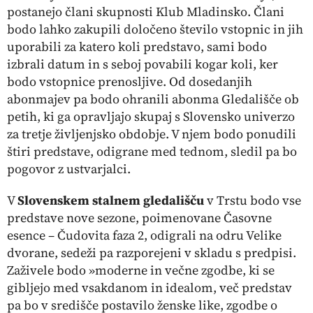
postanejo člani skupnosti
Klub Mladinsko.
Člani
bodo lahko zakupili določeno število vstopnic in jih
uporabili za katero koli predstavo, sami bodo
izbrali datum in s seboj povabili kogar koli, ker
bodo vstopnice prenosljive. Od dosedanjih
abonmajev pa bodo ohranili abonma
Gledališče ob
petih,
ki ga opravljajo skupaj s Slovensko univerzo
za tretje življenjsko obdobje. V njem bodo ponudili
štiri predstave, odigrane med tednom, sledil pa bo
pogovor z ustvarjalci.
V
Slovenskem stalnem gledališču
v Trstu bodo vse
predstave nove sezone, poimenovane
Časovne
esence – Čudovita faza 2,
odigrali na odru Velike
dvorane, sedeži pa razporejeni v skladu s predpisi.
Zaživele bodo »moderne in večne zgodbe, ki se
gibljejo med vsakdanom in idealom, več predstav
pa bo v središče postavilo ženske like, zgodbe o