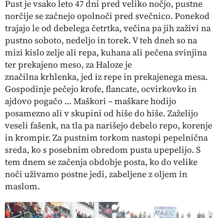
Pust je vsako leto 47 dni pred veliko nočjo, pustne
norčije se začnejo opolnoči pred svečnico. Ponekod
trajajo le od debelega četrtka, večina pa jih zaživi na
pustno soboto, nedeljo in torek. V teh dneh so na
mizi kislo zelje ali repa, kuhana ali pečena svinjina
ter prekajeno meso, za Haloze je
značilna
krhlenka,
jed iz repe in prekajenega mesa.
Gospodinje pečejo krofe, flancate, ocvirkovko in
ajdovo pogačo …
Maškori
– maškare hodijo
posamezno ali v skupini od hiše do hiše. Zaželijo
veseli
fašenk
, na tla pa narišejo debelo repo, korenje
in krompir. Za pustnim torkom nastopi pepelnična
sreda, ko s posebnim obredom pusta upepelijo. S
tem dnem se začenja obdobje posta, ko do velike
noči uživamo postne jedi, zabeljene z oljem in
maslom.