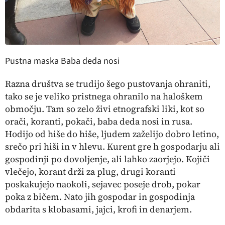
Pustna maska Baba deda nosi
Razna društva se trudijo šego pustovanja ohraniti,
tako se je veliko pristnega ohranilo na haloškem
območju. Tam so zelo živi etnografski liki, kot so
orači,
koranti
,
pokači
, baba deda nosi in rusa.
Hodijo od hiše do hiše, ljudem zaželijo dobro letino,
srečo pri hiši in v hlevu. Kurent gre h gospodarju ali
gospodinji po dovoljenje, ali lahko zaorjejo.
Kojiči
vlečejo,
korant
drži za plug, drugi
koranti
poskakujejo naokoli,
sejavec
poseje drob,
pokar
poka z bičem. Nato jih gospodar in gospodinja
obdarita s klobasami, jajci, krofi in denarjem.