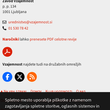
Zavod Vzajemnost
p. p. 134
1001 Ljubljana
urednistvo@vzajemnost.si
01 530 78 42
Naročniki
lahko
prenesete PDF celotne revije
Vzajemnost
najdete tudi na družabnih omrežjih
▲ Na vrh strani
Domov
Klub ugodnosti
O nas
Spletno mesto uporablja piškotke z namenom
Oglaševanje
Pogoji rabe, zasebnost in piškotki
zagotavljanja spletne storitve, oglasnih sistemov in
Pravila nagradne igre