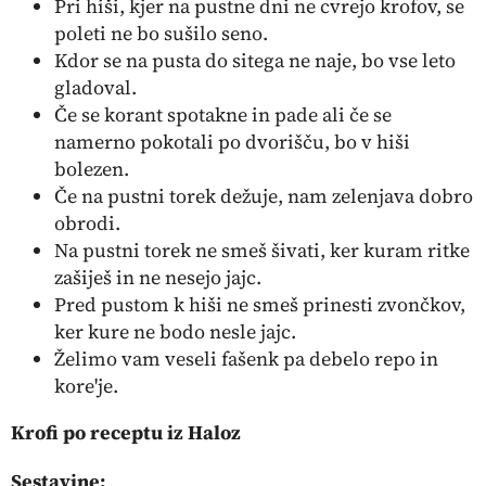
Pri hiši, kjer na pustne dni ne cvrejo krofov, se
poleti ne bo sušilo seno.
Kdor se na pusta do sitega ne naje, bo vse leto
gladoval.
Če se korant spotakne in pade ali če se
namerno pokotali po dvorišču, bo v hiši
bolezen.
Če na pustni torek dežuje, nam zelenjava dobro
obrodi.
Na pustni torek ne smeš šivati, ker kuram ritke
zašiješ in ne nesejo jajc.
Pred pustom k hiši ne smeš prinesti zvončkov,
ker kure ne bodo nesle jajc.
Želimo vam veseli
fašenk
pa debelo repo in
kore'je.
Krofi po receptu iz Haloz
Sestavine: