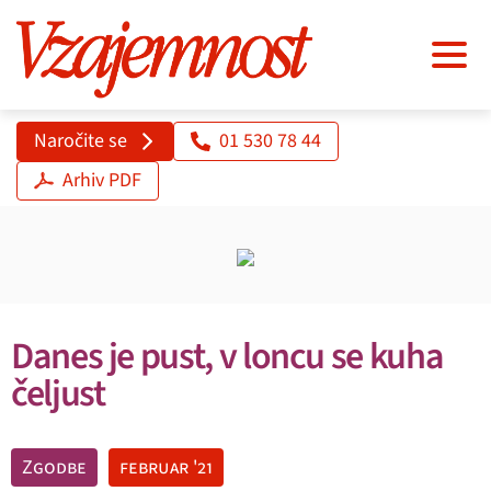
Naročite se
01 530 78 44
Arhiv PDF
Danes je pust, v loncu se kuha
čeljust
Zgodbe
februar '21