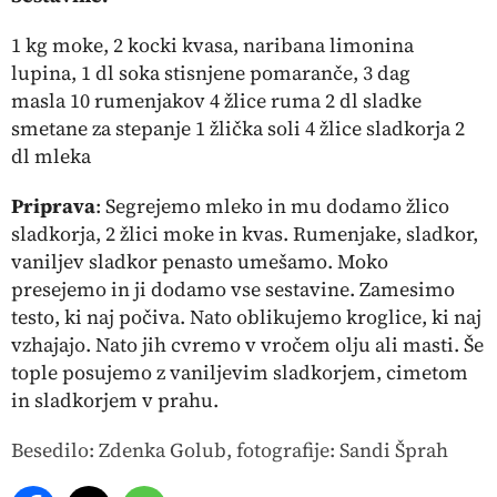
1 kg moke, 2 kocki kvasa, naribana limonina
lupina, 1 dl soka stisnjene pomaranče, 3 dag
masla 10 rumenjakov 4 žlice ruma 2 dl sladke
smetane za stepanje 1 žlička soli 4 žlice sladkorja 2
dl mleka
Priprava
: Segrejemo mleko in mu dodamo žlico
sladkorja, 2 žlici moke in kvas. Rumenjake, sladkor,
vaniljev sladkor penasto umešamo. Moko
presejemo in ji dodamo vse sestavine. Zamesimo
testo, ki naj počiva. Nato oblikujemo kroglice, ki naj
vzhajajo. Nato jih cvremo v vročem olju ali masti. Še
tople posujemo z vaniljevim sladkorjem, cimetom
in sladkorjem v prahu.
Besedilo: Zdenka Golub, fotografije: Sandi Šprah