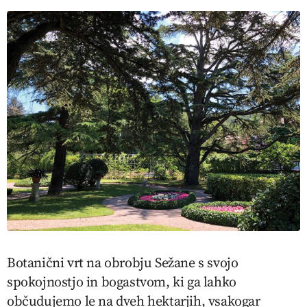
Botanični vrt na obrobju Sežane s svojo
spokojnostjo in bogastvom, ki ga lahko
občudujemo le na dveh hektarjih, vsakogar