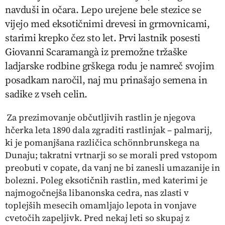
navduši in očara. Lepo urejene bele stezice se
vijejo med eksotičnimi drevesi in grmovnicami,
starimi krepko čez sto let. Prvi lastnik posesti
Giovanni Scaramangà iz premožne tržaške
ladjarske rodbine grškega rodu je namreč svojim
posadkam naročil, naj mu prinašajo semena in
sadike z vseh celin.
Za prezimovanje občutljivih rastlin je njegova
hčerka leta 1890 dala zgraditi rastlinjak – palmarij,
ki je pomanjšana različica schönnbrunskega na
Dunaju; takratni vrtnarji so se morali pred vstopom
preobuti v copate, da vanj ne bi zanesli umazanije in
bolezni. Poleg eksotičnih rastlin, med katerimi je
najmogočnejša libanonska cedra, nas zlasti v
toplejših mesecih omamljajo lepota in vonjave
cvetočih zapeljivk. Pred nekaj leti so skupaj z