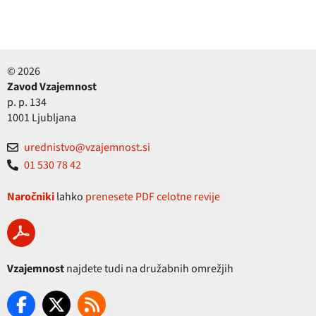
© 2026
Zavod Vzajemnost
p. p. 134
1001 Ljubljana
urednistvo@vzajemnost.si
01 530 78 42
Naročniki
lahko
prenesete PDF celotne revije
Vzajemnost
najdete tudi na družabnih omrežjih