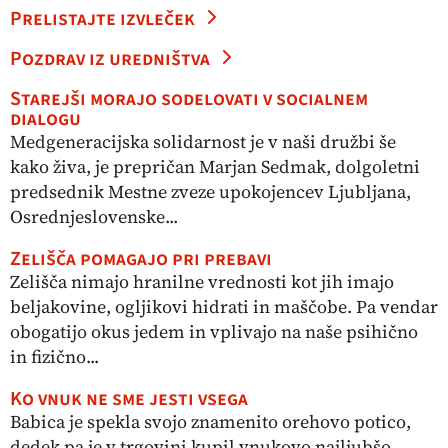
Prelistajte izvleček
Pozdrav iz uredništva
Starejši morajo sodelovati v socialnem
dialogu
Medgeneracijska solidarnost je v naši družbi še
kako živa, je prepričan Marjan Sedmak, dolgoletni
predsednik Mestne zveze upokojencev Ljubljana,
Osrednjeslovenske...
Zelišča pomagajo pri prebavi
Zelišča nimajo hranilne vrednosti kot jih imajo
beljakovine, ogljikovi hidrati in maščobe. Pa vendar
obogatijo okus jedem in vplivajo na naše psihično
in fizično...
Ko vnuk ne sme jesti vsega
Babica je spekla svojo znamenito orehovo potico,
dedek pa je v trgovini kupil vnukovo najljubšo