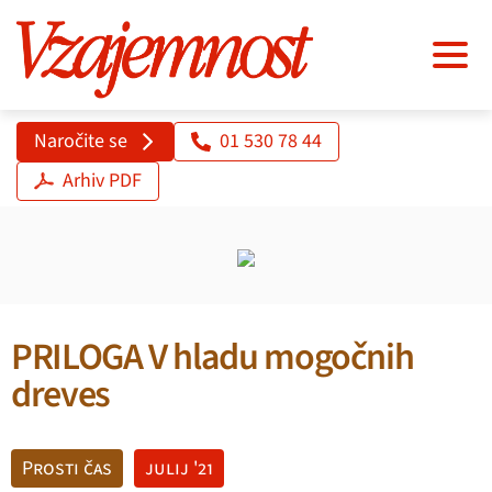
Naročite se
01 530 78 44
Arhiv PDF
PRILOGA V hladu mogočnih
dreves
Prosti čas
julij '21