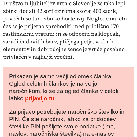
Društvom ljubiteljev vrtnic Slovenije že tako lepi
zbirki dodali 42 sort oziroma skoraj 400 sadik,
povečali so tudi zbirko hortenzij. Ne glede na letni
čas se je prijetno sprehoditi med približno 170
rastlinskimi vrstami in se odpočiti na klopcah,
zaradi čudovitih barv, ptičjega petja, vodnih
elementov in dobrodejne sence je vrt še posebno
privlačen v najhujši vročini.
Prikazan je samo večji odlomek članka.
Ogled celotnih člankov je na voljo
naročnikom, ki se za ogled članka v celoti
lahko
prijavijo tu
.
Za prijavo potrebujete naročniško številko in
PIN. Če ste naročnik, lahko za pridobitev
številke PIN pošljete svoje podatke (ime,
naslov, naročniška številka) na e-naslov