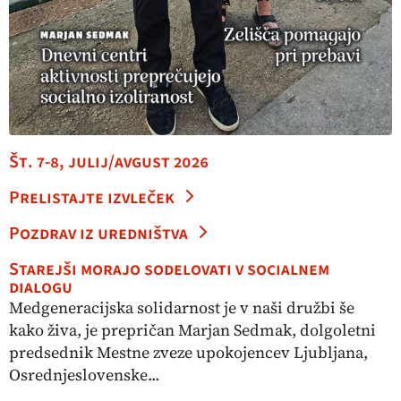
Št. 7-8, julij/avgust 2026
Prelistajte izvleček
Pozdrav iz uredništva
Starejši morajo sodelovati v socialnem
dialogu
Medgeneracijska solidarnost je v naši družbi še
kako živa, je prepričan Marjan Sedmak, dolgoletni
predsednik Mestne zveze upokojencev Ljubljana,
Osrednjeslovenske...