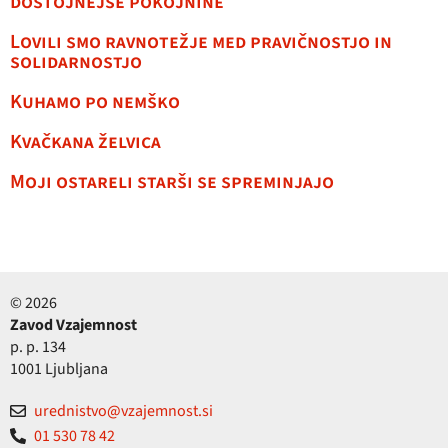
dostojnejše pokojnine
Lovili smo ravnotežje med pravičnostjo in
solidarnostjo
Kuhamo po nemško
Kvačkana želvica
Moji ostareli starši se spreminjajo
© 2026
Zavod Vzajemnost
p. p. 134
1001 Ljubljana
urednistvo@vzajemnost.si
01 530 78 42