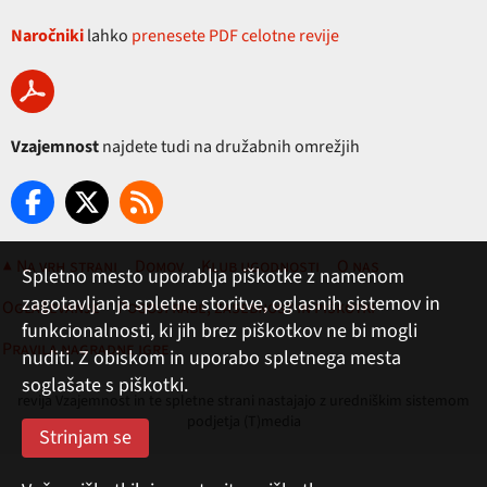
Naročniki
lahko
prenesete PDF celotne revije
Vzajemnost
najdete tudi na družabnih omrežjih
▲ Na vrh strani
Domov
Klub ugodnosti
O nas
Spletno mesto uporablja piškotke z namenom
zagotavljanja spletne storitve, oglasnih sistemov in
Oglaševanje
Pogoji rabe, zasebnost in piškotki
funkcionalnosti, ki jih brez piškotkov ne bi mogli
Pravila nagradne igre
nuditi. Z obiskom in uporabo spletnega mesta
soglašate s piškotki.
revija Vzajemnost in te spletne strani nastajajo z uredniškim sistemom
podjetja (T)media