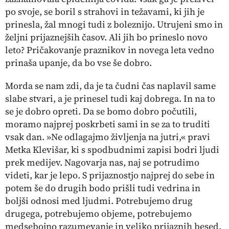
po svoje, se boril s strahovi in težavami, ki jih je
prinesla, žal mnogi tudi z boleznijo. Utrujeni smo in
željni prijaznejših časov. Ali jih bo prineslo novo
leto? Pričakovanje praznikov in novega leta vedno
prinaša upanje, da bo vse še dobro.
Morda se nam zdi, da je ta čudni čas naplavil same
slabe stvari, a je prinesel tudi kaj dobrega. In na to
se je dobro opreti. Da se bomo dobro počutili,
moramo najprej poskrbeti sami in se za to truditi
vsak dan. »Ne odlagajmo življenja na jutri,« pravi
Metka Klevišar, ki s spodbudnimi zapisi bodri ljudi
prek medijev. Nagovarja nas, naj se potrudimo
videti, kar je lepo. S prijaznostjo najprej do sebe in
potem še do drugih bodo prišli tudi vedrina in
boljši odnosi med ljudmi. Potrebujemo drug
drugega, potrebujemo objeme, potrebujemo
medsebojno razumevanje in veliko prijaznih besed.