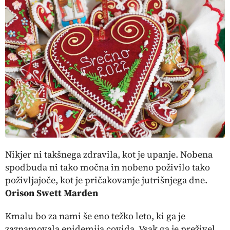
Nikjer ni takšnega zdravila, kot je upanje. Nobena
spodbuda ni tako močna in nobeno poživilo tako
poživljajoče, kot je pričakovanje jutrišnjega dne.
Orison Swett Marden
Kmalu bo za nami še eno težko leto, ki ga je
zaznamovala epidemija covida. Vsak ga je preživel