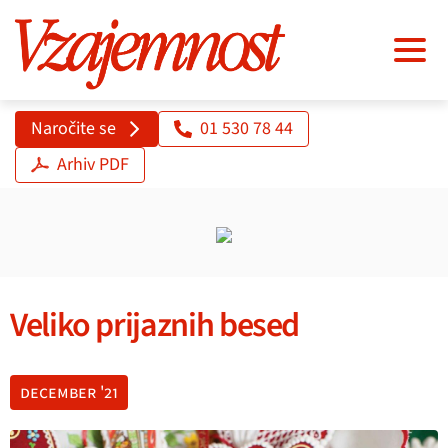
Naročite se
01 530 78 44
Arhiv PDF
Veliko prijaznih besed
december '21