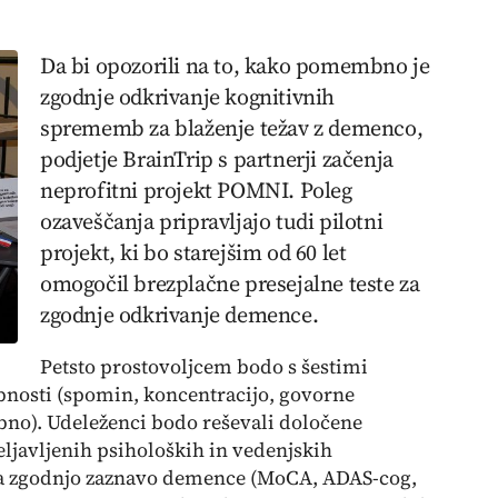
Da bi opozorili na to, kako pomembno je
zgodnje odkrivanje kognitivnih
sprememb za blaženje težav z demenco,
podjetje BrainTrip s partnerji začenja
neprofitni projekt POMNI. Poleg
ozaveščanja pripravljajo tudi pilotni
projekt, ki bo starejšim od 60 let
omogočil brezplačne presejalne teste za
zgodnje odkrivanje demence.
Petsto prostovoljcem bodo s šestimi
bnosti (spomin, koncentracijo, govorne
bno). Udeleženci bodo reševali določene
javljenih psiholoških in vedenjskih
i za zgodnjo zaznavo demence (MoCA, ADAS-cog,