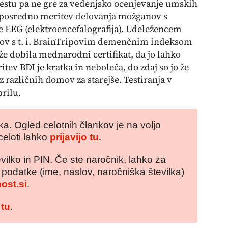
 testu pa ne gre za vedenjsko ocenjevanje umskih
neposredno meritev delovanja možganov s
EEG (elektroencefalografija). Udeležencem
nov s t. i. BrainTripovim demenčnim indeksom
e že dobila mednarodni certifikat, da jo lahko
ev BDI je kratka in neboleča, do zdaj so jo že
iz različnih domov za starejše. Testiranja v
prilu.
a. Ogled celotnih člankov je na voljo
celoti lahko
prijavijo tu
.
vilko in PIN. Če ste naročnik, lahko za
e podatke (ime, naslov, naročniška številka)
ost.si
.
 tu
.