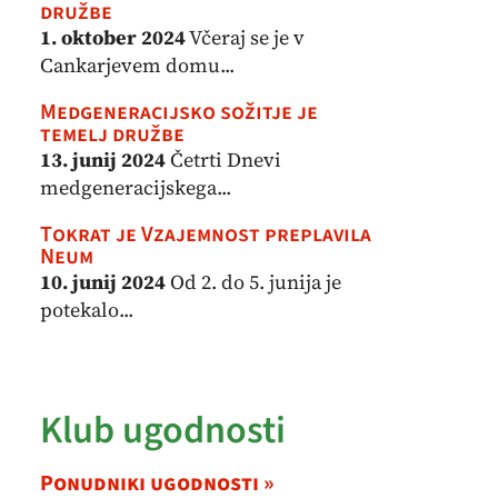
družbe
1. oktober 2024
Včeraj se je v
Cankarjevem domu...
Medgeneracijsko sožitje je
temelj družbe
13. junij 2024
Četrti Dnevi
medgeneracijskega...
Tokrat je Vzajemnost preplavila
Neum
10. junij 2024
Od 2. do 5. junija je
potekalo...
Klub ugodnosti
Ponudniki ugodnosti »