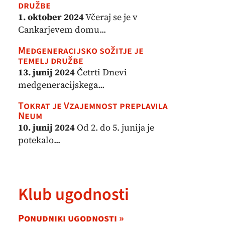
družbe
1. oktober 2024
Včeraj se je v
Cankarjevem domu...
Medgeneracijsko sožitje je
temelj družbe
13. junij 2024
Četrti Dnevi
medgeneracijskega...
Tokrat je Vzajemnost preplavila
Neum
10. junij 2024
Od 2. do 5. junija je
potekalo...
Klub ugodnosti
Ponudniki ugodnosti »