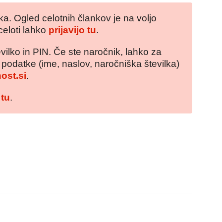
a. Ogled celotnih člankov je na voljo
celoti lahko
prijavijo tu
.
vilko in PIN. Če ste naročnik, lahko za
e podatke (ime, naslov, naročniška številka)
ost.si
.
 tu
.