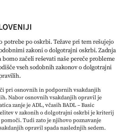
LOVENIJI
o potrebe po oskrbi. Težave pri tem rešujejo
 sodobnimi zakoni o dolgotrajni oskrbi. Zadnja
da bomo začeli reševati naše pereče probleme
odišče vseh sodobnih zakonov o dolgotrajni
ravilih.
oči pri osnovnih in podpornih vsakdanjih
ih. Nabor osnovnih vsakdanjih opravil je
tica zanje je ADL, včasih BADL –
Basic
elitev v zakonih o dolgotrajni oskrbi je kriterij
pomoči. Tudi zato je njihovo poznavanje
akdanjih opravil spada naslednjih sedem.