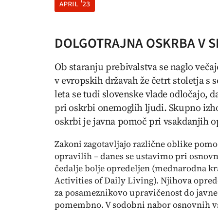
april '23
DOLGOTRAJNA OSKRBA V S
Ob staranju prebivalstva se naglo večaj
v evropskih državah že četrt stoletja s
leta se tudi slovenske vlade odločajo, 
pri oskrbi onemoglih ljudi. Skupno izh
oskrbi je javna pomoč pri vsakdanjih op
Zakoni zagotavljajo različne oblike pom
opravilih – danes se ustavimo pri osnovn
čedalje bolje opredeljen (mednarodna kra
Activities of Daily Living
). Njihova opred
za posameznikovo upravičenost do javne 
pomembno. V sodobni nabor osnovnih vs