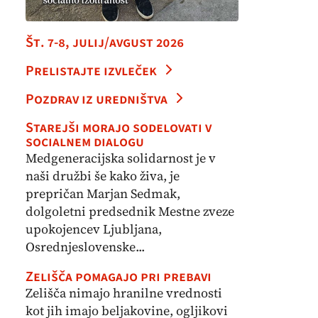
Št. 7-8, julij/avgust 2026
Prelistajte izvleček
Pozdrav iz uredništva
Starejši morajo sodelovati v
socialnem dialogu
Medgeneracijska solidarnost je v
naši družbi še kako živa, je
prepričan Marjan Sedmak,
dolgoletni predsednik Mestne zveze
upokojencev Ljubljana,
Osrednjeslovenske...
Zelišča pomagajo pri prebavi
Zelišča nimajo hranilne vrednosti
kot jih imajo beljakovine, ogljikovi