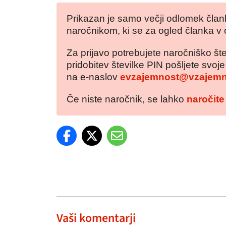
Prikazan je samo večji odlomek člank
naročnikom, ki se za ogled članka v 
Za prijavo potrebujete naročniško šte
pridobitev številke PIN pošljete svoj
na e-naslov
evzajemnost@vzajemn
Če niste naročnik, se lahko
naročite
Vaši komentarji