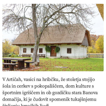
V Artičah, vasici na hribčku, že stoletja stojijo
šola in cerkev s pokopališčem, dom kulture s
športnim igriščem in ob gozdičku stara Banova
domačija, ki je čudovit spomenik tukajšnjemu
življenju kmečkih ljudi.