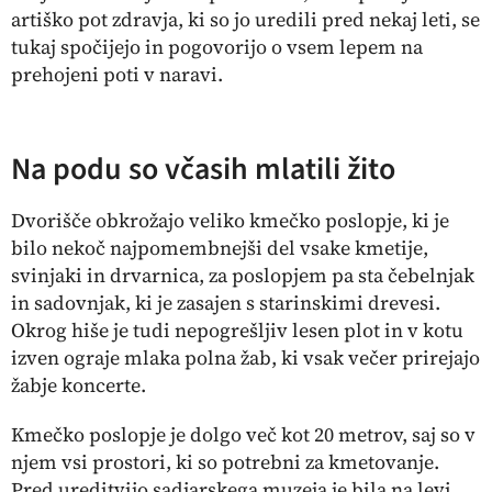
artiško pot zdravja, ki so jo uredili pred nekaj leti, se
tukaj spočijejo in pogovorijo o vsem lepem na
prehojeni poti v naravi.
Na podu so včasih mlatili žito
Dvorišče obkrožajo veliko kmečko poslopje, ki je
bilo nekoč najpomembnejši del vsake kmetije,
svinjaki in drvarnica, za poslopjem pa sta čebelnjak
in sadovnjak, ki je zasajen s starinskimi drevesi.
Okrog hiše je tudi nepogrešljiv lesen plot in v kotu
izven ograje mlaka polna žab, ki vsak večer prirejajo
žabje koncerte.
Kmečko poslopje je dolgo več kot 20 metrov, saj so v
njem vsi prostori, ki so potrebni za kmetovanje.
Pred ureditvijo sadjarskega muzeja je bila na levi