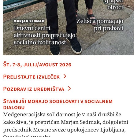
Št. 7-8, julij/avgust 2026
Prelistajte izvleček
Pozdrav iz uredništva
Starejši morajo sodelovati v socialnem
dialogu
Medgeneracijska solidarnost je v naši družbi še
kako živa, je prepričan Marjan Sedmak, dolgoletni
predsednik Mestne zveze upokojencev Ljubljana,