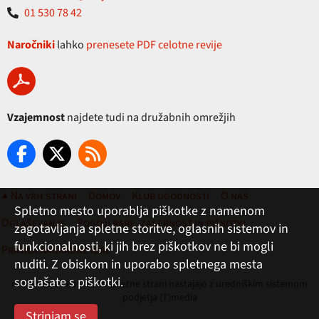
01 530 78 42
Naročniki
lahko
prenesete PDF celotne revije
Vzajemnost
najdete tudi na družabnih omrežjih
▲ Na vrh strani
Domov
Klub ugodnosti
O nas
Spletno mesto uporablja piškotke z namenom
Oglaševanje
Pogoji rabe, zasebnost in piškotki
zagotavljanja spletne storitve, oglasnih sistemov in
funkcionalnosti, ki jih brez piškotkov ne bi mogli
Pravila nagradne igre
nuditi. Z obiskom in uporabo spletnega mesta
soglašate s piškotki.
revija Vzajemnost in te spletne strani nastajajo z uredniškim sistemom
podjetja (T)media