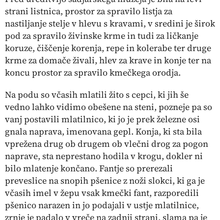
strani listnica, prostor za spravilo listja za
nastiljanje stelje v hlevu s kravami, v sredini je širok
pod za spravilo živinske krme in tudi za ličkanje
koruze, čiščenje korenja, repe in kolerabe ter druge
krme za domače živali, hlev za krave in konje ter na
koncu prostor za spravilo kmečkega orodja.
Na podu so včasih mlatili žito s cepci, ki jih še
vedno lahko vidimo obešene na steni, pozneje pa so
vanj postavili mlatilnico, ki jo je prek železne osi
gnala naprava, imenovana
gepl
. Konja, ki sta bila
vprežena drug ob drugem ob vlečni drog za pogon
naprave, sta neprestano hodila v krogu, dokler ni
bilo mlatenje končano. Fantje so prerezali
preveslice
na snopih pšenice z noži
slokci
, ki ga je
včasih imel v žepu vsak kmečki fant, razporedili
pšenico narazen in jo podajali v ustje mlatilnice,
zrnje je padalo v vreče na zadnji strani, slama pa je