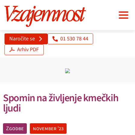
Naročite se
01 530 78 44
Arhiv PDF
Spomin na življenje kmečkih
ljudi
Zgodbe
november '23