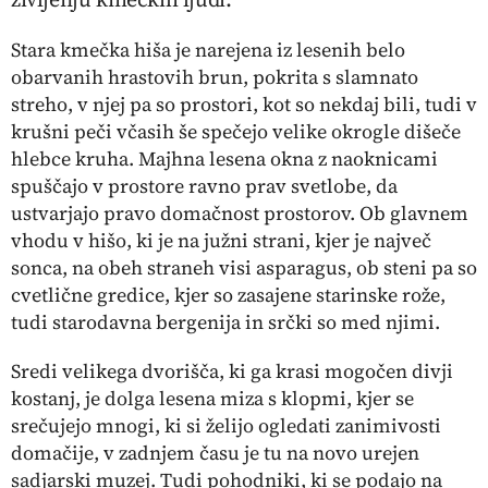
Stara kmečka hiša je narejena iz lesenih belo
obarvanih hrastovih brun, pokrita s slamnato
streho, v njej pa so prostori, kot so nekdaj bili, tudi v
krušni peči včasih še spečejo velike okrogle dišeče
hlebce kruha. Majhna lesena okna z naoknicami
spuščajo v prostore ravno prav svetlobe, da
ustvarjajo pravo domačnost prostorov. Ob glavnem
vhodu v hišo, ki je na južni strani, kjer je največ
sonca, na obeh straneh visi asparagus, ob steni pa so
cvetlične gredice, kjer so zasajene starinske rože,
tudi starodavna bergenija in srčki so med njimi.
Sredi velikega dvorišča, ki ga krasi mogočen divji
kostanj, je dolga lesena miza s klopmi, kjer se
srečujejo mnogi, ki si želijo ogledati zanimivosti
domačije, v zadnjem času je tu na novo urejen
sadjarski muzej. Tudi pohodniki, ki se podajo na