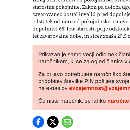
starostne pokojnine. Zakon pa določa ug
zavarovanec postal invalid pred dopolnjeni
odstotek odmere od pokojninske osnove 41
dopolnitvi 65. leta starosti, pa je odstot
let zavarovalne dobe, in sicer znaša 29,5
Prikazan je samo večji odlomek člank
naročnikom, ki se za ogled članka v 
Za prijavo potrebujete naročniško šte
pridobitev številke PIN pošljete svoj
na e-naslov
evzajemnost@vzajemn
Če niste naročnik, se lahko
naročite