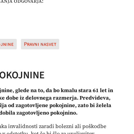
anja odgovarja:
jnine
Pravni nasvet
POKOJNINE
ne, glede na to, da bo kmalu stara 61 let in
ske dobe iz delovnega razmerja. Predvideva,
žja od zagotovljene pokojnine, zato bi želela
idobila zagotovljeno pokojnino.
ka invalidnosti zaradi bolezni ali poškodbe
 odstotku, kot če bi šlo za uveljavitev