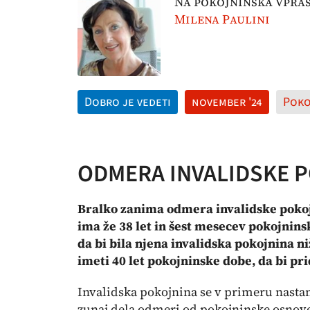
Na pokojninska vpraš
Milena Paulini
Dobro je vedeti
november '24
Poko
ODMERA INVALIDSKE 
Bralko zanima odmera invalidske pokojni
ima že 38 let in šest mesecev pokojnin
da bi bila njena invalidska pokojnina ni
imeti 40 let pokojninske dobe, da bi pr
Invalidska pokojnina se v primeru nastan
zunaj dela odmeri od pokojninske osnove v