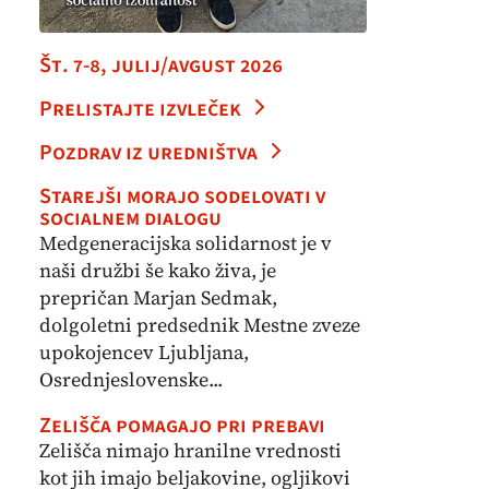
Št. 7-8, julij/avgust 2026
Prelistajte izvleček
Pozdrav iz uredništva
Starejši morajo sodelovati v
socialnem dialogu
Medgeneracijska solidarnost je v
naši družbi še kako živa, je
prepričan Marjan Sedmak,
dolgoletni predsednik Mestne zveze
upokojencev Ljubljana,
Osrednjeslovenske...
Zelišča pomagajo pri prebavi
Zelišča nimajo hranilne vrednosti
kot jih imajo beljakovine, ogljikovi