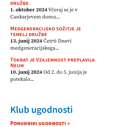
družbe
1. oktober 2024
Včeraj se je v
Cankarjevem domu...
Medgeneracijsko sožitje je
temelj družbe
13. junij 2024
Četrti Dnevi
medgeneracijskega...
Tokrat je Vzajemnost preplavila
Neum
10. junij 2024
Od 2. do 5. junija je
potekalo...
Klub ugodnosti
Ponudniki ugodnosti »