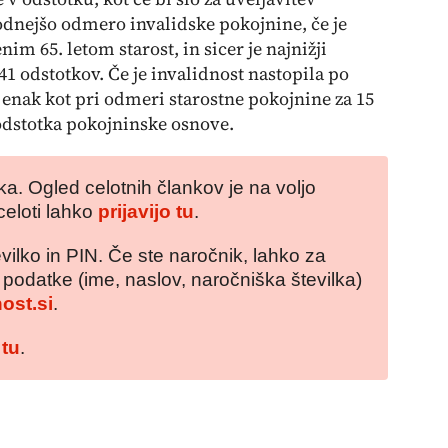
odnejšo odmero invalidske pokojnine, če je
m 65. letom starost, in sicer je najnižji
 odstotkov. Če je invalidnost nastopila po
ek enak kot pri odmeri starostne pokojnine za 15
 odstotka pokojninske osnove.
a. Ogled celotnih člankov je na voljo
celoti lahko
prijavijo tu
.
vilko in PIN. Če ste naročnik, lahko za
e podatke (ime, naslov, naročniška številka)
ost.si
.
 tu
.