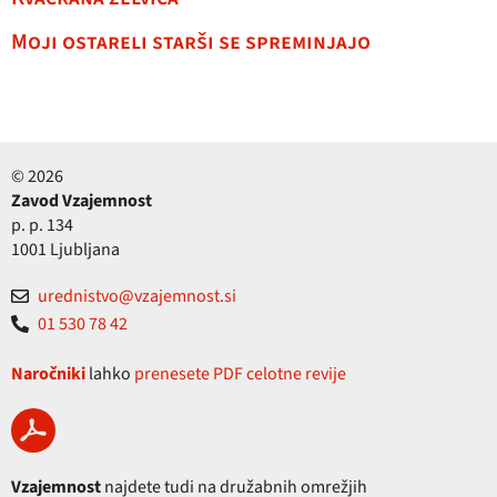
Moji ostareli starši se spreminjajo
© 2026
Zavod Vzajemnost
p. p. 134
1001 Ljubljana
urednistvo@vzajemnost.si
01 530 78 42
Naročniki
lahko
prenesete PDF celotne revije
Vzajemnost
najdete tudi na družabnih omrežjih