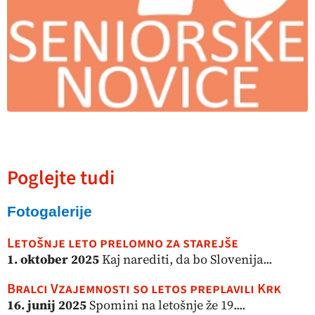
Poglejte tudi
Fotogalerije
Letošnje leto prelomno za starejše
1. oktober 2025
Kaj narediti, da bo Slovenija...
Bralci Vzajemnosti so letos preplavili Krk
16. junij 2025
Spomini na letošnje že 19....