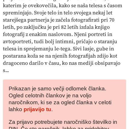
katerim je ovekovečila, kako se naša telesa s časom
spreminjajo. Svoje telo in telo svojega nekaj let
starejšega partnerja je začela fotografirati pri 70
letih, po zaključku je pri 82 letih izdala knjigo
fotografij z enakim naslovom. Njeni portreti in
avtoportreti, tudi bolj intimni, pričajo o staranju
telesa in sprejemanju le-tega. Sivi lasje, gube in
postarana koža se na njenih fotografijah zdijo kot
dragoceno darilo v času, ko nas mediji obsipavajo
s...
Prikazan je samo večji odlomek članka.
Ogled celotnih člankov je na voljo
naročnikom, ki se za ogled članka v celoti
lahko
prijavijo tu
.
Za prijavo potrebujete naročniško številko in
PIN. Če ste naročnik, lahko za pridobitev