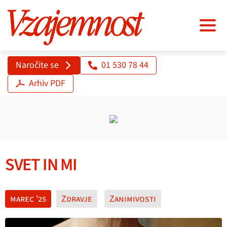
Naročite se
01 530 78 44
Arhiv PDF
SVET IN MI
marec '25
Zdravje
Zanimivosti