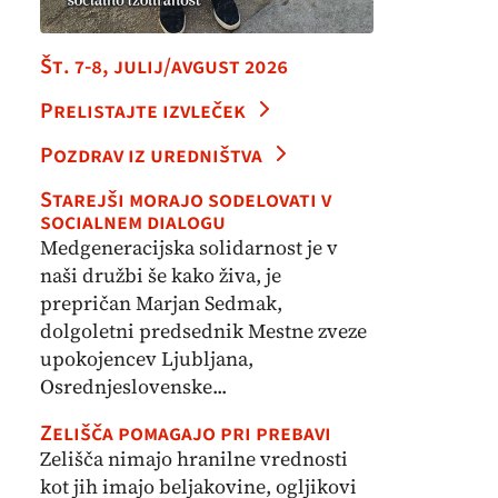
Št. 7-8, julij/avgust 2026
Prelistajte izvleček
Pozdrav iz uredništva
Starejši morajo sodelovati v
socialnem dialogu
Medgeneracijska solidarnost je v
naši družbi še kako živa, je
prepričan Marjan Sedmak,
dolgoletni predsednik Mestne zveze
upokojencev Ljubljana,
Osrednjeslovenske...
Zelišča pomagajo pri prebavi
Zelišča nimajo hranilne vrednosti
kot jih imajo beljakovine, ogljikovi