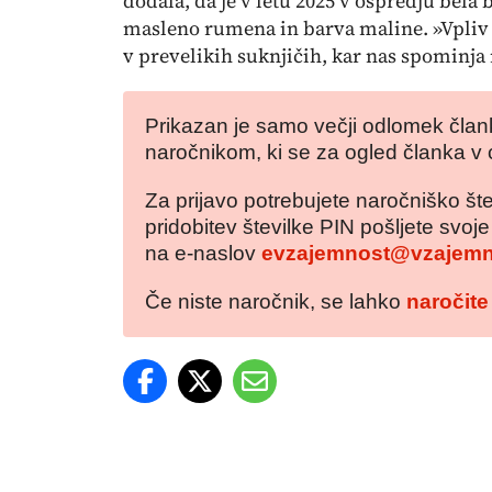
dodala, da je v letu 2025 v ospredju bela
masleno rumena in barva maline. »Vpliv
v prevelikih suknjičih, kar nas spominja
Prikazan je samo večji odlomek člank
naročnikom, ki se za ogled članka v 
Za prijavo potrebujete naročniško šte
pridobitev številke PIN pošljete svoj
na e-naslov
evzajemnost@vzajemn
Če niste naročnik, se lahko
naročite