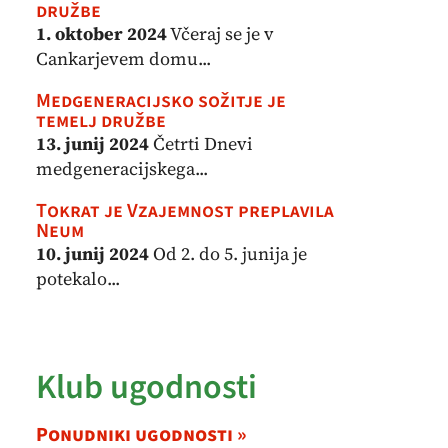
družbe
1. oktober 2024
Včeraj se je v
Cankarjevem domu...
Medgeneracijsko sožitje je
temelj družbe
13. junij 2024
Četrti Dnevi
medgeneracijskega...
Tokrat je Vzajemnost preplavila
Neum
10. junij 2024
Od 2. do 5. junija je
potekalo...
Klub ugodnosti
Ponudniki ugodnosti »