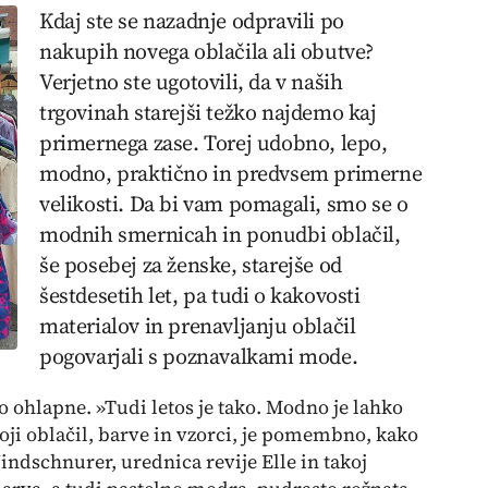
Kdaj ste se nazadnje odpravili po
nakupih novega oblačila ali obutve?
Verjetno ste ugotovili, da v naših
trgovinah starejši težko najdemo kaj
primernega zase. Torej udobno, lepo,
modno, praktično in predvsem primerne
velikosti. Da bi vam pomagali, smo se o
modnih smernicah in ponudbi oblačil,
še posebej za ženske, starejše od
šestdesetih let, pa tudi o kakovosti
materialov in prenavljanju oblačil
pogovarjali s poznavalkami mode.
o ohlapne. »Tudi letos je tako. Modno je lahko
roji oblačil, barve in vzorci, je pomembno, kako
 Windschnurer, urednica revije Elle in takoj