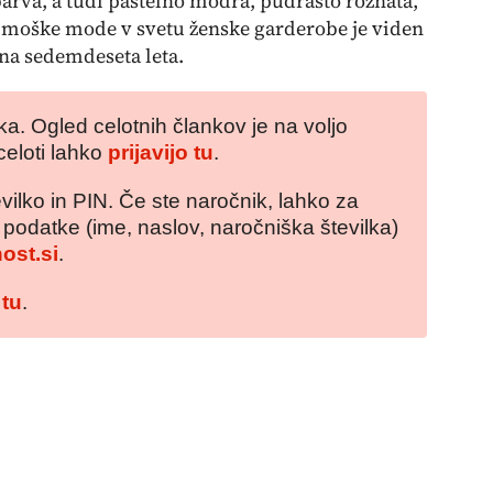
 barva, a tudi pastelno modra, pudrasto rožnata,
 moške mode v svetu ženske garderobe je viden
 na sedemdeseta leta.
a. Ogled celotnih člankov je na voljo
celoti lahko
prijavijo tu
.
vilko in PIN. Če ste naročnik, lahko za
e podatke (ime, naslov, naročniška številka)
ost.si
.
 tu
.