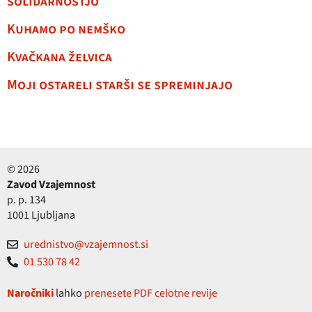
solidarnostjo
Kuhamo po nemško
Kvačkana želvica
Moji ostareli starši se spreminjajo
© 2026
Zavod Vzajemnost
p. p. 134
1001 Ljubljana
urednistvo@vzajemnost.si
01 530 78 42
Naročniki
lahko
prenesete PDF celotne revije