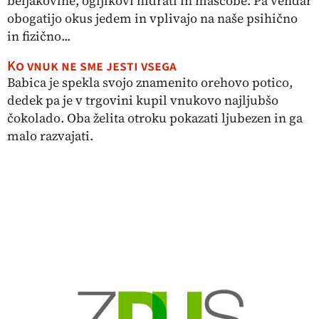
beljakovine, ogljikovi hidrati in maščobe. Pa vendar
obogatijo okus jedem in vplivajo na naše psihično
in fizično...
Ko vnuk ne sme jesti vsega
Babica je spekla svojo znamenito orehovo potico,
dedek pa je v trgovini kupil vnukovo najljubšo
čokolado. Oba želita otroku pokazati ljubezen in ga
malo razvajati.