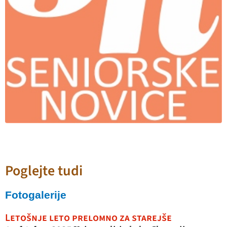
Poglejte tudi
Fotogalerije
Letošnje leto prelomno za starejše