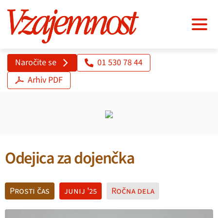
Naročite se
01 530 78 44
Arhiv PDF
Odejica za dojenčka
Prosti čas
junij '25
Ročna dela