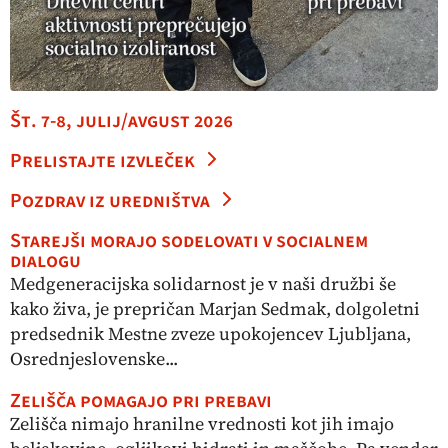
Št. 7-8, julij/avgust 2026
Prelistajte izvleček
Pozdrav iz uredništva
Starejši morajo sodelovati v socialnem
dialogu
Medgeneracijska solidarnost je v naši družbi še
kako živa, je prepričan Marjan Sedmak, dolgoletni
predsednik Mestne zveze upokojencev Ljubljana,
Osrednjeslovenske...
Zelišča pomagajo pri prebavi
Zelišča nimajo hranilne vrednosti kot jih imajo