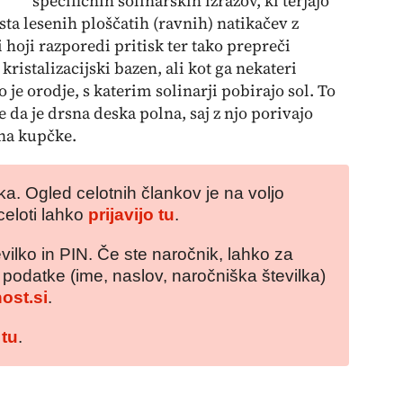
specifičnih solinarskih izrazov, ki terjajo
ta lesenih ploščatih (ravnih) natikačev z
hoji razporedi pritisk ter tako prepreči
e kristalizacijski bazen, ali kot ga nekateri
o
je orodje, s katerim solinarji pobirajo sol. To
 da je drsna deska polna, saj z njo porivajo
 na kupčke.
a. Ogled celotnih člankov je na voljo
celoti lahko
prijavijo tu
.
vilko in PIN. Če ste naročnik, lahko za
e podatke (ime, naslov, naročniška številka)
ost.si
.
 tu
.