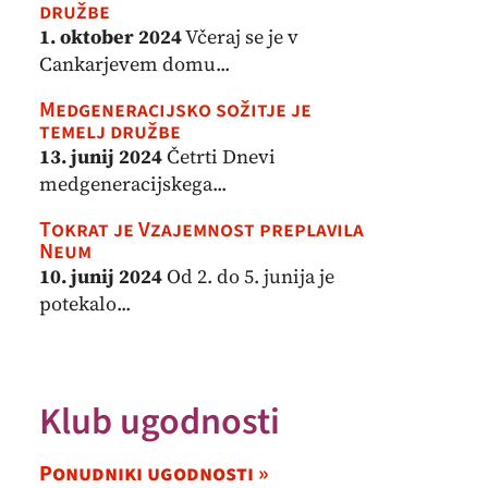
družbe
1. oktober 2024
Včeraj se je v
Cankarjevem domu...
Medgeneracijsko sožitje je
temelj družbe
13. junij 2024
Četrti Dnevi
medgeneracijskega...
Tokrat je Vzajemnost preplavila
Neum
10. junij 2024
Od 2. do 5. junija je
potekalo...
Klub ugodnosti
Ponudniki ugodnosti »