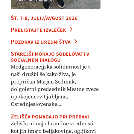
Št. 7-8, julij/avgust 2026
Prelistajte izvleček
Pozdrav iz uredništva
Starejši morajo sodelovati v
socialnem dialogu
Medgeneracijska solidarnost je v
naši družbi še kako živa, je
prepričan Marjan Sedmak,
dolgoletni predsednik Mestne zveze
upokojencev Ljubljana,
Osrednjeslovenske...
Zelišča pomagajo pri prebavi
Zelišča nimajo hranilne vrednosti
kot jih imajo beljakovine, ogljikovi