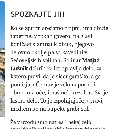
SPOZNAJTE JIH
Ko se zjutraj srečamo z njim, ima obute
taperine, v rokah
gavero
, na glavi
koničast slamnat klobuk, njegovo
delovno okolje pa so
kavedini
v
Sečoveljskih solinah. Solinar
Matjaž
Lužnik
dobrih 22 let opravlja delo, za
katero pravi, da je sicer garaško, a ga
pomirja. »Čeprav je zelo naporno in
obupno vroče, imaš neki rezultat. Svoje
lastno delo. To je izpolnjujoče,« pravi,
medtem ko na kupčke grabi sol.
Že v uvodu smo natresli nekaj zelo