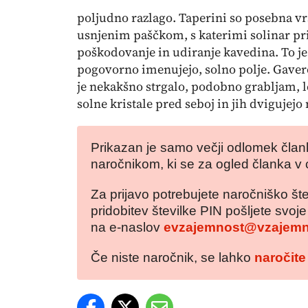
poljudno razlago.
Taperini
so posebna vrs
usnjenim paščkom, s katerimi solinar pri 
poškodovanje in udiranje
kavedina
. To j
pogovorno imenujejo, solno polje.
Gaver
je nekakšno strgalo, podobno grabljam, le
solne kristale pred seboj in jih dvigujejo
Prikazan je samo večji odlomek člank
naročnikom, ki se za ogled članka v 
Za prijavo potrebujete naročniško šte
pridobitev številke PIN pošljete svoj
na e-naslov
evzajemnost@vzajemn
Če niste naročnik, se lahko
naročite