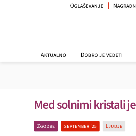
Oglaševanje
Nagradn
Aktualno
Dobro je vedeti
Med solnimi kristali je
Zgodbe
september '25
Ljudje