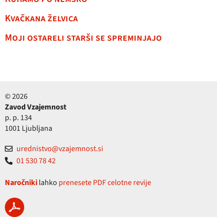
Kvačkana želvica
Moji ostareli starši se spreminjajo
© 2026
Zavod Vzajemnost
p. p. 134
1001 Ljubljana
urednistvo@vzajemnost.si
01 530 78 42
Naročniki
lahko
prenesete PDF celotne revije