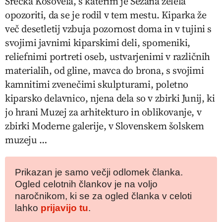
Srečka Kosovela, s katerim je Sežana želela
opozoriti, da se je rodil v tem mestu. Kiparka že
več desetletij vzbuja pozornost doma in v tujini s
svojimi javnimi kiparskimi deli, spomeniki,
reliefnimi portreti oseb, ustvarjenimi v različnih
materialih, od gline, mavca do brona, s svojimi
kamnitimi zvenečimi skulpturami, poletno
kiparsko delavnico, njena dela so v zbirki Junij, ki
jo hrani Muzej za arhitekturo in oblikovanje, v
zbirki Moderne galerije, v Slovenskem šolskem
muzeju …
Prikazan je samo večji odlomek članka.
Ogled celotnih člankov je na voljo
naročnikom, ki se za ogled članka v celoti
lahko
prijavijo tu
.