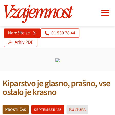
Naročite se
01 530 78 44
Arhiv PDF
Kiparstvo je glasno, prašno, vse
ostalo je krasno
Prosti čas
september '25
Kultura