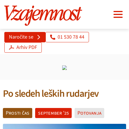
Naročite se
01 530 78 44
Arhiv PDF
Po sledeh leških rudarjev
Prosti čas
september '25
Potovanja