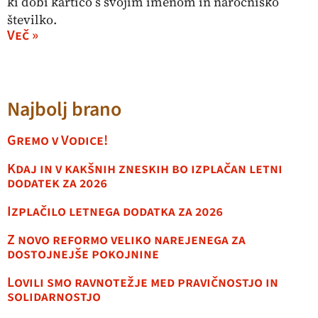
ki dobi kartico s svojim imenom in naročniško
številko.
Več »
Najbolj brano
Gremo v Vodice!
Kdaj in v kakšnih zneskih bo izplačan letni
dodatek za 2026
Izplačilo letnega dodatka za 2026
Z novo reformo veliko narejenega za
dostojnejše pokojnine
Lovili smo ravnotežje med pravičnostjo in
solidarnostjo