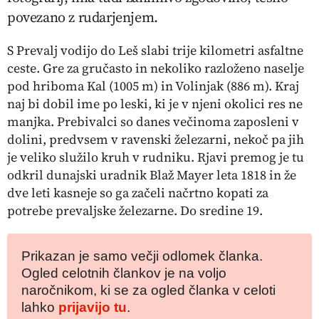
povezano z rudarjenjem.
S Prevalj vodijo do Leš slabi trije kilometri asfaltne
ceste. Gre za gručasto in nekoliko razloženo naselje
pod hriboma Kal (1005 m) in Volinjak (886 m). Kraj
naj bi dobil ime po leski, ki je v njeni okolici res ne
manjka. Prebivalci so danes večinoma zaposleni v
dolini, predvsem v ravenski železarni, nekoč pa jih
je veliko služilo kruh v rudniku. Rjavi premog je tu
odkril dunajski uradnik Blaž Mayer leta 1818 in že
dve leti kasneje so ga začeli načrtno kopati za
potrebe prevaljske železarne. Do sredine 19.
Prikazan je samo večji odlomek članka.
Ogled celotnih člankov je na voljo
naročnikom, ki se za ogled članka v celoti
lahko
prijavijo tu
.