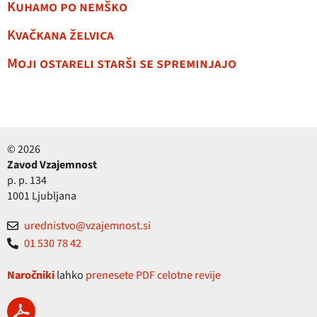
Kuhamo po nemško
Kvačkana želvica
Moji ostareli starši se spreminjajo
© 2026
Zavod Vzajemnost
p. p. 134
1001 Ljubljana
urednistvo@vzajemnost.si
01 530 78 42
Naročniki
lahko
prenesete PDF celotne revije