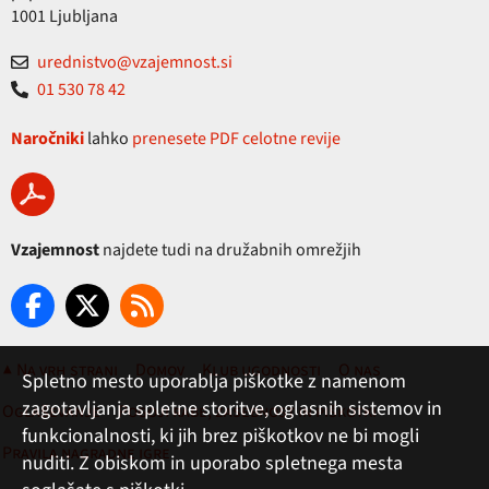
1001 Ljubljana
urednistvo@vzajemnost.si
01 530 78 42
Naročniki
lahko
prenesete PDF celotne revije
Vzajemnost
najdete tudi na družabnih omrežjih
▲ Na vrh strani
Domov
Klub ugodnosti
O nas
Spletno mesto uporablja piškotke z namenom
zagotavljanja spletne storitve, oglasnih sistemov in
Oglaševanje
Pogoji rabe, zasebnost in piškotki
funkcionalnosti, ki jih brez piškotkov ne bi mogli
Pravila nagradne igre
nuditi. Z obiskom in uporabo spletnega mesta