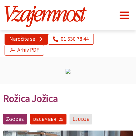
Naročite se
01 530 78 44
Arhiv PDF
Rožica Jožica
Zgodbe
december '25
Ljudje