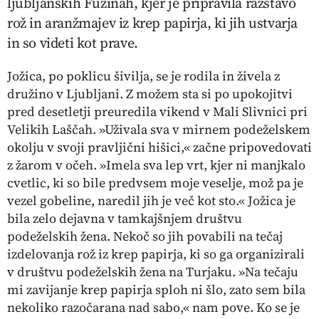
ljubljanskih Fužinah, kjer je pripravila razstavo
rož in aranžmajev iz krep papirja, ki jih ustvarja
in so videti kot prave.
Jožica, po poklicu šivilja, se je rodila in živela z
družino v Ljubljani. Z možem sta si po upokojitvi
pred desetletji preuredila vikend v Mali Slivnici pri
Velikih Laščah. »Uživala sva v mirnem podeželskem
okolju v svoji pravljični hišici,« začne pripovedovati
z žarom v očeh. »Imela sva lep vrt, kjer ni manjkalo
cvetlic, ki so bile predvsem moje veselje, mož pa je
vezel gobeline, naredil jih je več kot sto.« Jožica je
bila zelo dejavna v tamkajšnjem društvu
podeželskih žena. Nekoč so jih povabili na tečaj
izdelovanja rož iz krep papirja, ki so ga organizirali
v društvu podeželskih žena na Turjaku. »Na tečaju
mi zavijanje krep papirja sploh ni šlo, zato sem bila
nekoliko razočarana nad sabo,« nam pove. Ko se je