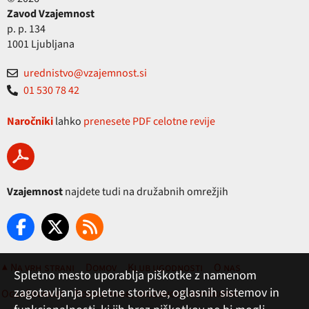
Zavod Vzajemnost
p. p. 134
1001 Ljubljana
urednistvo@vzajemnost.si
01 530 78 42
Naročniki
lahko
prenesete PDF celotne revije
Vzajemnost
najdete tudi na družabnih omrežjih
▲ Na vrh strani
Domov
Klub ugodnosti
O nas
Spletno mesto uporablja piškotke z namenom
zagotavljanja spletne storitve, oglasnih sistemov in
Oglaševanje
Pogoji rabe, zasebnost in piškotki