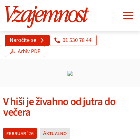
Naročite se
01 530 78 44
Arhiv PDF
V hiši je živahno od jutra do
večera
februar '26
Aktualno