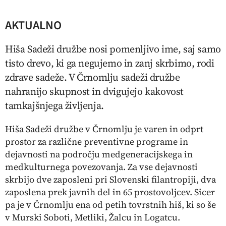
AKTUALNO
Hiša Sadeži družbe nosi pomenljivo ime, saj samo
tisto drevo, ki ga negujemo in zanj skrbimo, rodi
zdrave sadeže. V Črnomlju sadeži družbe
nahranijo skupnost in dvigujejo kakovost
tamkajšnjega življenja.
Hiša Sadeži družbe v Črnomlju je varen in odprt
prostor za različne preventivne programe in
dejavnosti na področju medgeneracijskega in
medkulturnega povezovanja. Za vse dejavnosti
skrbijo dve zaposleni pri Slovenski filantropiji, dva
zaposlena prek javnih del in 65 prostovoljcev. Sicer
pa je v Črnomlju ena od petih tovrstnih hiš, ki so še
v Murski Soboti, Metliki, Žalcu in Logatcu.