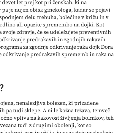
 devet let prej kot pri ženskah, ki na
 pa je nujen obisk ginekologa, kadar se pojavi
v spodnjem delu trebuha, bolečine v križu in v
trdlino ali opazite spremembo na dojki. Kot
a svoje zdravje, če se udeležujete preventivnih
 odkrivanje predrakavih in zgodnjih rakavih
ograma za zgodnje odkrivanje raka dojk Dora
je odkrivanje predrakavih sprememb in raka na
?
jena, nenalezljiva bolezen, ki prizadene
h pa tudi sklepe. A ni le kožna težava, temveč
očno vpliva na kakovost življenja bolnikov, teh
povezana tudi z drugimi obolenji, kot so
 bolezni srca in ožilja, jo pogosteje naslavljajo