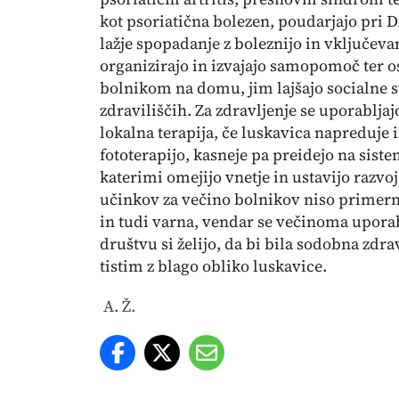
kot psoriatična bolezen, poudarjajo pri D
lažje spopadanje z boleznijo in vključev
organizirajo in izvajajo samopomoč ter 
bolnikom na domu, jim lajšajo socialne st
zdraviliščih. Za zdravljenje se uporabljajo 
lokalna terapija, če luskavica napreduje 
fototerapijo, kasneje pa preidejo na sist
katerimi omejijo vnetje in ustavijo razv
učinkov za večino bolnikov niso primerna
in tudi varna, vendar se večinoma uporabl
društvu si želijo, da bi bila sodobna zdra
tistim z blago obliko luskavice.
A. Ž.