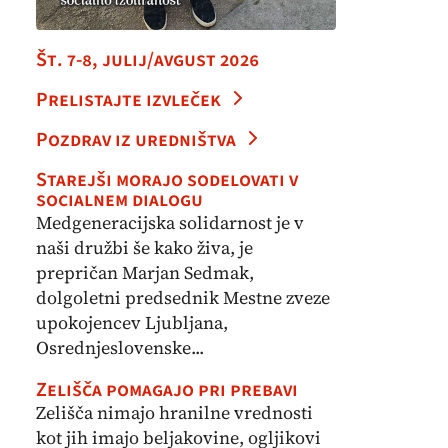
Št. 7-8, julij/avgust 2026
Prelistajte izvleček
Pozdrav iz uredništva
Starejši morajo sodelovati v
socialnem dialogu
Medgeneracijska solidarnost je v
naši družbi še kako živa, je
prepričan Marjan Sedmak,
dolgoletni predsednik Mestne zveze
upokojencev Ljubljana,
Osrednjeslovenske...
Zelišča pomagajo pri prebavi
Zelišča nimajo hranilne vrednosti
kot jih imajo beljakovine, ogljikovi