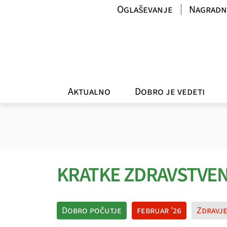
Oglaševanje
Nagradn
Aktualno
Dobro je vedeti
KRATKE ZDRAVSTVE
Dobro počutje
februar '26
Zdravj