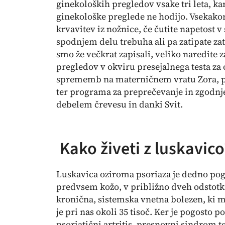
ginekoloških pregledov vsake tri leta, kar
ginekološke preglede ne hodijo. Vsekakor
krvavitev iz nožnice, če čutite napetost 
spodnjem delu trebuha ali pa zatipate za
smo že večkrat zapisali, veliko naredite z
pregledov v okviru presejalnega testa za
sprememb na materničnem vratu Zora, pr
ter programa za preprečevanje in zgodn
debelem črevesu in danki Svit.
Kako živeti z luskavico
Luskavica oziroma psoriaza je dedno pogo
predvsem kožo, v približno dveh odstotki
kronična, sistemska vnetna bolezen, ki m
je pri nas okoli 35 tisoč. Ker je pogosto 
psoriatični artritis, presnovni sindrom ter