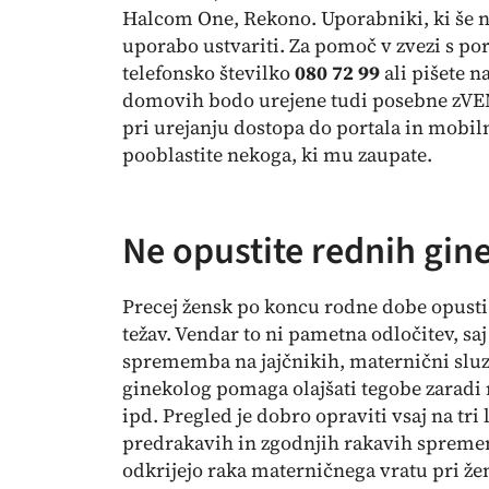
Halcom One, Rekono. Uporabniki, ki še n
uporabo ustvariti. Za pomoč v zvezi s p
telefonsko številko
080 72 99
ali pišete n
domovih bodo urejene tudi posebne
zVE
pri urejanju dostopa do portala in mobiln
pooblastite nekoga, ki mu zaupate.
Ne opustite rednih gin
Precej žensk po koncu rodne dobe opusti 
težav. Vendar to ni pametna odločitev, sa
sprememba na jajčnikih, maternični sluz
ginekolog pomaga olajšati tegobe zaradi
ipd. Pregled je dobro opraviti vsaj na tri
predrakavih in zgodnjih rakavih spreme
odkrijejo raka materničnega vratu pri že