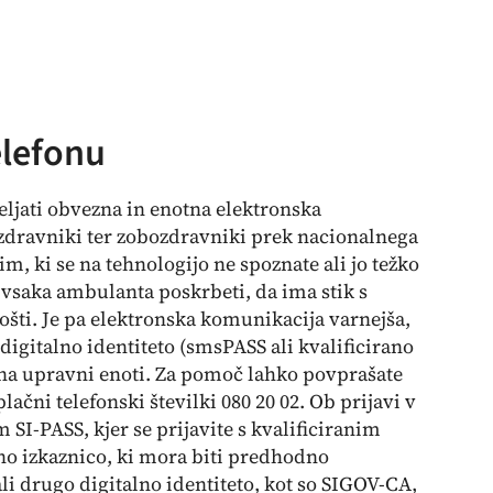
elefonu
veljati obvezna in enotna elektronska
zdravniki ter zobozdravniki prek nacionalnega
m, ki se na tehnologijo ne spoznate ali jo težko
a vsaka ambulanta poskrbeti, da ima stik s
pošti. Je pa elektronska komunikacija varnejša,
. digitalno identiteto (smsPASS ali kvalificirano
te na upravni enoti. Za pomoč lahko povprašate
ačni telefonski številki 080 20 02. Ob prijavi v
SI-PASS, kjer se prijavite s kvalificiranim
o izkaznico, ki mora biti predhodno
li drugo digitalno identiteto, kot so SIGOV-CA,