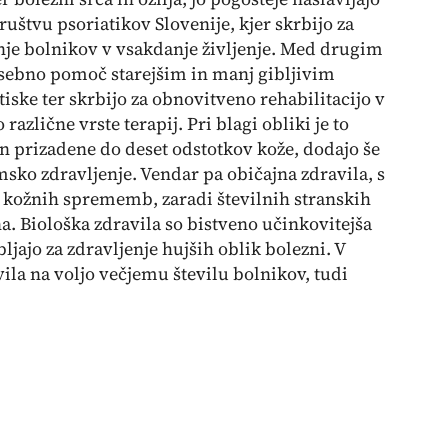
ruštvu psoriatikov Slovenije, kjer skrbijo za
anje bolnikov v vsakdanje življenje. Med drugim
osebno pomoč starejšim in manj gibljivim
iske ter skrbijo za obnovitveno rehabilitacijo v
različne vrste terapij. Pri blagi obliki je to
in prizadene do deset odstotkov kože, dodajo še
emsko zdravljenje. Vendar pa običajna zdravila, s
oj kožnih sprememb, zaradi številnih stranskih
. Biološka zdravila so bistveno učinkovitejša
jajo za zdravljenje hujših oblik bolezni. V
vila na voljo večjemu številu bolnikov, tudi