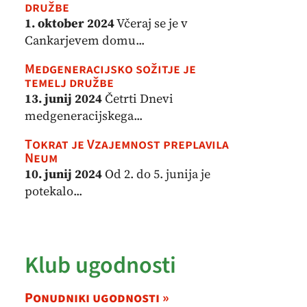
družbe
1. oktober 2024
Včeraj se je v
Cankarjevem domu...
Medgeneracijsko sožitje je
temelj družbe
13. junij 2024
Četrti Dnevi
medgeneracijskega...
Tokrat je Vzajemnost preplavila
Neum
10. junij 2024
Od 2. do 5. junija je
potekalo...
Klub ugodnosti
Ponudniki ugodnosti »