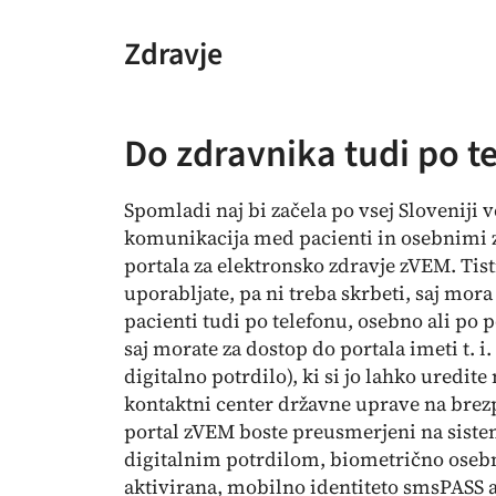
Zdravje
Do zdravnika tudi po t
Spomladi naj bi začela po vsej Sloveniji 
komunikacija med pacienti in osebnimi 
portala za elektronsko zdravje zVEM. Tisti
uporabljate, pa ni treba skrbeti, saj mor
pacienti tudi po telefonu, osebno ali po 
saj morate za dostop do portala imeti t. i
digitalno potrdilo), ki si jo lahko uredi
kontaktni center državne uprave na brezpl
portal zVEM boste preusmerjeni na sistem 
digitalnim potrdilom, biometrično osebn
aktivirana, mobilno identiteto smsPASS a