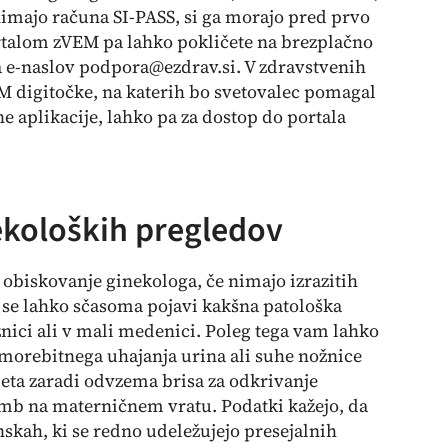
imajo računa SI-PASS, si ga morajo pred prvo
ortalom zVEM pa lahko pokličete na brezplačno
a e-naslov podpora@ezdrav.si. V zdravstvenih
M digitočke
, na katerih bo svetovalec pomagal
e aplikacije, lahko pa za dostop do portala
ekoloških pregledov
obiskovanje ginekologa, če nimajo izrazitih
j se lahko sčasoma pojavi kakšna patološka
nici ali v mali medenici. Poleg tega vam lahko
 morebitnega uhajanja urina ali suhe nožnice
 leta zaradi odvzema brisa za odkrivanje
mb na materničnem vratu. Podatki kažejo, da
nskah, ki se redno udeležujejo presejalnih