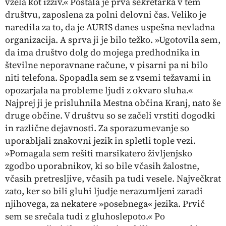
vzela kot izziv.« Postala je prva sekretarka v tem
društvu, zaposlena za polni delovni čas. Veliko je
naredila za to, da je AURIS danes uspešna nevladna
organizacija. A sprva ji je bilo težko. »Ugotovila sem,
da ima društvo dolg do mojega predhodnika in
številne neporavnane račune, v pisarni pa ni bilo
niti telefona. Spopadla sem se z vsemi težavami in
opozarjala na probleme ljudi z okvaro sluha.«
Najprej ji je prisluhnila Mestna občina Kranj, nato še
druge občine. V društvu so se začeli vrstiti dogodki
in različne dejavnosti. Za sporazumevanje so
uporabljali znakovni jezik in spletli tople vezi.
»Pomagala sem rešiti marsikatero življenjsko
zgodbo uporabnikov, ki so bile včasih žalostne,
včasih pretresljive, včasih pa tudi vesele. Največkrat
zato, ker so bili gluhi ljudje nerazumljeni zaradi
njihovega, za nekatere »posebnega« jezika. Prvič
sem se srečala tudi z gluhoslepoto.« Po