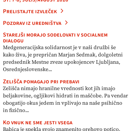
Prelistajte izvleček
Pozdrav iz uredništva
Starejši morajo sodelovati v socialnem
dialogu
Medgeneracijska solidarnost je v naši družbi še
kako živa, je prepričan Marjan Sedmak, dolgoletni
predsednik Mestne zveze upokojencev Ljubljana,
Osrednjeslovenske...
Zelišča pomagajo pri prebavi
Zelišča nimajo hranilne vrednosti kot jih imajo
beljakovine, ogljikovi hidrati in maščobe. Pa vendar
obogatijo okus jedem in vplivajo na naše psihično
in fizično...
Ko vnuk ne sme jesti vsega
Babica je spekla svojo znamenito orehovo potico,