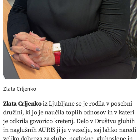
Zlata Crljenko
Zlata Crljenko
iz Ljubljane se je rodila v posebni
družini, ki jo je naučila toplih odnosov in v kateri
je odkrila govorico kretenj. Delo v Društvu gluhih
in naglušnih AURIS ji je v veselje, saj lahko naredi
veliko dobrega za gluhe, naglušne, gluhoslepe in