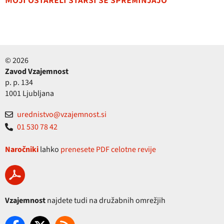
Moji ostareli starši se spreminjajo
© 2026
Zavod Vzajemnost
p. p. 134
1001 Ljubljana
urednistvo@vzajemnost.si
01 530 78 42
Naročniki
lahko
prenesete PDF celotne revije
Vzajemnost
najdete tudi na družabnih omrežjih