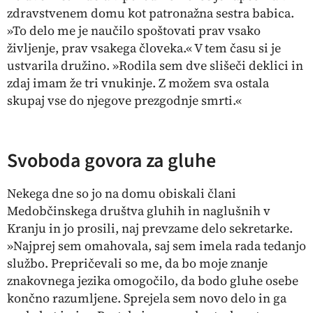
zdravstvenem domu kot patronažna sestra babica.
»To delo me je naučilo spoštovati prav vsako
življenje, prav vsakega človeka.« V tem času si je
ustvarila družino. »Rodila sem dve slišeči deklici in
zdaj imam že tri vnukinje. Z možem sva ostala
skupaj vse do njegove prezgodnje smrti.«
Svoboda govora za gluhe
Nekega dne so jo na domu obiskali člani
Medobčinskega društva gluhih in naglušnih v
Kranju in jo prosili, naj prevzame delo sekretarke.
»Najprej sem omahovala, saj sem imela rada tedanjo
službo. Prepričevali so me, da bo moje znanje
znakovnega jezika omogočilo, da bodo gluhe osebe
končno razumljene. Sprejela sem novo delo in ga