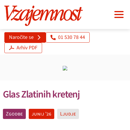
Naročite se
01 530 78 44
Arhiv PDF
Glas Zlatinih kretenj
Zgodbe
junij '26
Ljudje