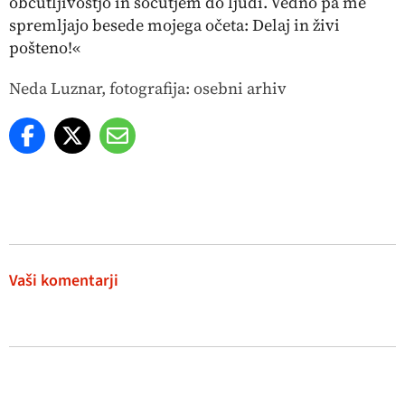
občutljivostjo in sočutjem do ljudi. Vedno pa me
spremljajo besede mojega očeta: Delaj in živi
pošteno!«
Neda Luznar, fotografija: osebni arhiv
Vaši komentarji