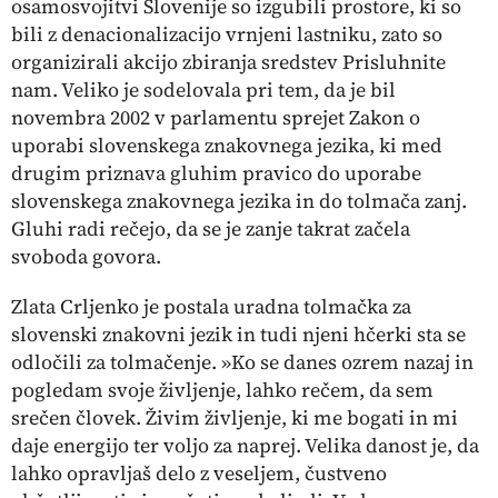
osamosvojitvi Slovenije so izgubili prostore, ki so
bili z denacionalizacijo vrnjeni lastniku, zato so
organizirali akcijo zbiranja sredstev
Prisluhnite
nam
. Veliko je sodelovala pri tem, da je bil
novembra 2002 v parlamentu sprejet Zakon o
uporabi slovenskega znakovnega jezika, ki med
drugim priznava gluhim pravico do uporabe
slovenskega znakovnega jezika in do tolmača zanj.
Gluhi radi rečejo, da se je zanje takrat začela
svoboda govora.
Zlata Crljenko je postala uradna tolmačka za
slovenski znakovni jezik in tudi njeni hčerki sta se
odločili za tolmačenje. »Ko se danes ozrem nazaj in
pogledam svoje življenje, lahko rečem, da sem
srečen človek. Živim življenje, ki me bogati in mi
daje energijo ter voljo za naprej. Velika danost je, da
lahko opravljaš delo z veseljem, čustveno