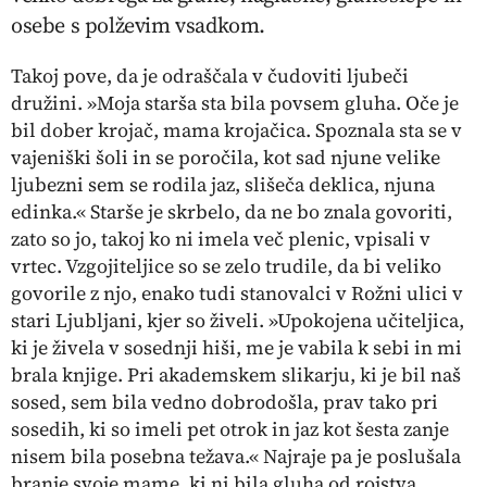
osebe s polževim vsadkom.
Takoj pove, da je odraščala v čudoviti ljubeči
družini. »Moja starša sta bila povsem gluha. Oče je
bil dober krojač, mama krojačica. Spoznala sta se v
vajeniški šoli in se poročila, kot sad njune velike
ljubezni sem se rodila jaz, slišeča deklica, njuna
edinka.« Starše je skrbelo, da ne bo znala govoriti,
zato so jo, takoj ko ni imela več plenic, vpisali v
vrtec. Vzgojiteljice so se zelo trudile, da bi veliko
govorile z njo, enako tudi stanovalci v Rožni ulici v
stari Ljubljani, kjer so živeli. »Upokojena učiteljica,
ki je živela v sosednji hiši, me je vabila k sebi in mi
brala knjige. Pri akademskem slikarju, ki je bil naš
sosed, sem bila vedno dobrodošla, prav tako pri
sosedih, ki so imeli pet otrok in jaz kot šesta zanje
nisem bila posebna težava.« Najraje pa je poslušala
branje svoje mame, ki ni bila gluha od rojstva.