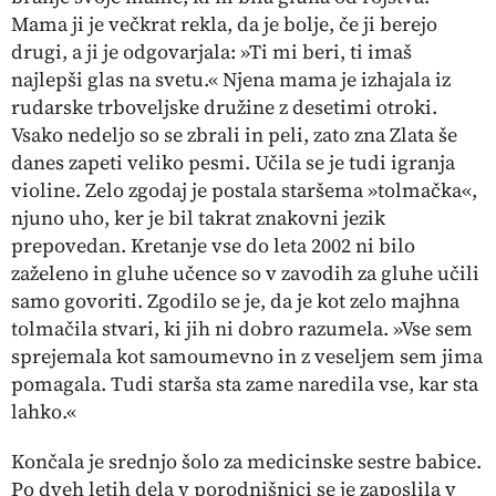
Mama ji je večkrat rekla, da je bolje, če ji berejo
drugi, a ji je odgovarjala: »Ti mi beri, ti imaš
najlepši glas na svetu.« Njena mama je izhajala iz
rudarske trboveljske družine z desetimi otroki.
Vsako nedeljo so se zbrali in peli, zato zna Zlata še
danes zapeti veliko pesmi. Učila se je tudi igranja
violine. Zelo zgodaj je postala staršema »tolmačka«,
njuno uho, ker je bil takrat znakovni jezik
prepovedan. Kretanje vse do leta 2002 ni bilo
zaželeno in gluhe učence so v zavodih za gluhe učili
samo govoriti. Zgodilo se je, da je kot zelo majhna
tolmačila stvari, ki jih ni dobro razumela. »Vse sem
sprejemala kot samoumevno in z veseljem sem jima
pomagala. Tudi starša sta zame naredila vse, kar sta
lahko.«
Končala je srednjo šolo za medicinske sestre babice.
Po dveh letih dela v porodnišnici se je zaposlila v