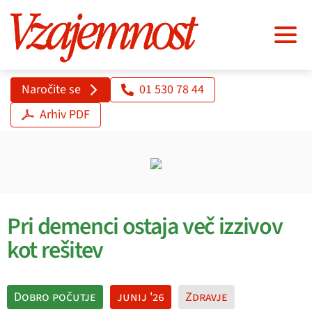
Naročite se
01 530 78 44
Arhiv PDF
Pri demenci ostaja več izzivov
kot rešitev
Dobro počutje
junij '26
Zdravje