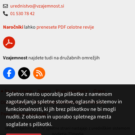
urednistvo@vzajemnost.si
01 530 78 42
Naročniki
lahko
prenesete PDF celotne revije
Vzajemnost
najdete tudi na družabnih omrežjih
▲ Na vrh strani
Domov
Klub ugodnosti
O nas
Spletno mesto uporablja piškotke z namenom
zagotavljanja spletne storitve, oglasnih sistemov in
Oglaševanje
Pogoji rabe, zasebnost in piškotki
funkcionalnosti, ki jih brez piškotkov ne bi mogli
Pravila nagradne igre
nuditi. Z obiskom in uporabo spletnega mesta
soglašate s piškotki.
revija Vzajemnost in te spletne strani nastajajo z uredniškim sistemom
podjetja (T)media