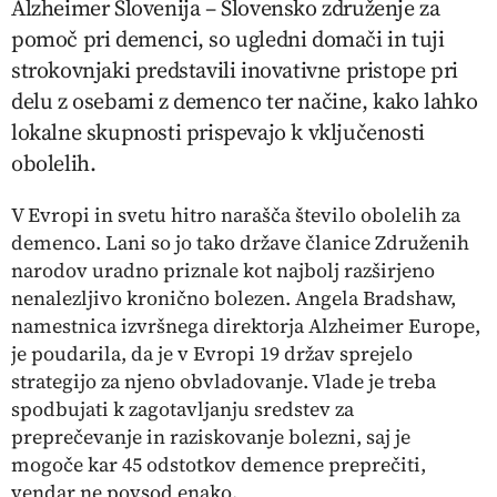
Alzheimer Slovenija – Slovensko združenje za
pomoč pri demenci, so ugledni domači in tuji
strokovnjaki predstavili inovativne pristope pri
delu z osebami z demenco ter načine, kako lahko
lokalne skupnosti prispevajo k vključenosti
obolelih.
V Evropi in svetu hitro narašča število obolelih za
demenco. Lani so jo tako države članice Združenih
narodov uradno priznale kot najbolj razširjeno
nenalezljivo kronično bolezen. Angela Bradshaw,
namestnica izvršnega direktorja Alzheimer Europe,
je poudarila, da je v Evropi 19 držav sprejelo
strategijo za njeno obvladovanje. Vlade je treba
spodbujati k zagotavljanju sredstev za
preprečevanje in raziskovanje bolezni, saj je
mogoče kar 45 odstotkov demence preprečiti,
vendar ne povsod enako.