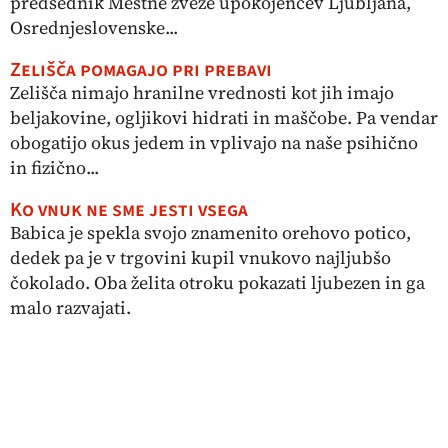
predsednik Mestne zveze upokojencev Ljubljana,
Osrednjeslovenske...
Zelišča pomagajo pri prebavi
Zelišča nimajo hranilne vrednosti kot jih imajo
beljakovine, ogljikovi hidrati in maščobe. Pa vendar
obogatijo okus jedem in vplivajo na naše psihično
in fizično...
Ko vnuk ne sme jesti vsega
Babica je spekla svojo znamenito orehovo potico,
dedek pa je v trgovini kupil vnukovo najljubšo
čokolado. Oba želita otroku pokazati ljubezen in ga
malo razvajati.