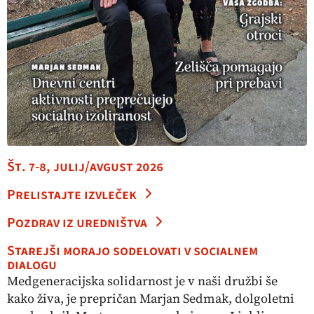
Št. 7-8, julij/avgust 2026
Prelistajte izvleček
Pozdrav iz uredništva
Starejši morajo sodelovati v socialnem
dialogu
Medgeneracijska solidarnost je v naši družbi še
kako živa, je prepričan Marjan Sedmak, dolgoletni