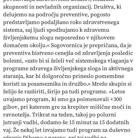
skupnosti in nevladnih organizacij. Društva, ki
delujemo na področju preventive, pogosto
predstavljamo podaljšano roko zdravstvenega
sistema, saj ljudi spodbujamo k zdravemu
življenjskemu slogu neposredno v njihovem
domačem okolju.« Sogovornica je prepričana, da je
preventiva bistveno cenejša od zdravljenja posledic
bolezni, »zato bi si želeli več sistemskega vlaganja v
programe zdravega življenjskega sloga in aktivnega
staranja, kar bi dolgoročno prineslo pomembne
koristi za posameznika in družbo.« Mrežo skupin si
želijo še razširiti, širijo pa tudi programe. »Letos
uvajamo program, ki smo ga poimenovali
+300
gibov
, pri katerem gre za krepitev mišične moči in
ravnotežja. Trikrat na teden, takoj po polurni
jutranji vadbi, dodamo še 15 minut za 15 dodatnih
vaj. Že nekaj let izvajamo tudi program za duševno
zdravje
Dihamo z naravo
, pri tej vadbi pa