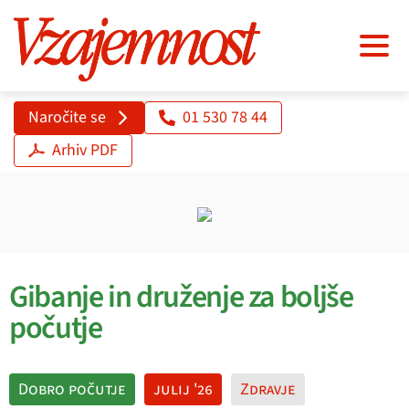
Naročite se
01 530 78 44
Arhiv PDF
Gibanje in druženje za boljše
počutje
Dobro počutje
julij '26
Zdravje