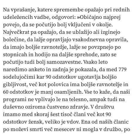
Na vprašanje, katere spremembe opažajo pri rednih
udeležencih vadbe, odgovori:
»
Običajno najprej
povejo, da se počutijo bolj vključeni v okolje.
Največkrat pa opažajo, da se ublažijo ali izginejo
bolečine, da lažje opravljajo vsakodnevna opravila,
da imajo boljše ravnotežje, lažje se povzpnejo po
stopnicah in hodijo na daljše sprehode, zato se
počutijo tudi bolj samozavestne. Vsako leto
naredimo anketo in zadnja je pokazala, da med 779
sodelujočimi kar 90 odstotkov ugotavlja boljšo
gibljivost, več kot polovica ima boljše ravnotežje in
60 odstotkov je manj osamljenih. Vse to kaže, da naši
programi ne vplivajo le na telesno, ampak tudi na
duševno oziroma čustveno zdravje. V društvu
imamo med skoraj šest tisoč člani več kot 90
odstotkov žensk, veliko je vdov. Ena od naših članic
po moževi smrti več mesecev ni mogla v družbo, po