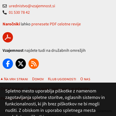
urednistvo@vzajemnost.si
01 530 78 42
Naročniki
lahko
prenesete PDF celotne revije
Vzajemnost
najdete tudi na družabnih omrežjih
▲ Na vrh strani
Domov
Klub ugodnosti
O nas
Oglaševanje
Pogoji rabe, zasebnost in piškotki
Spletno mesto uporablja piškotke z namenom
zagotavljanja spletne storitve, oglasnih sistemov in
Pravila nagradne igre
funkcionalnosti, ki jih brez piškotkov ne bi mogli
nuditi. Z obiskom in uporabo spletnega mesta
revija Vzajemnost in te spletne strani nastajajo z uredniškim sistemom
podjetja (T)media