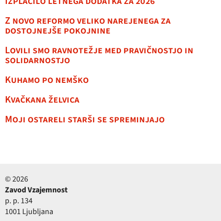
Izplačilo letnega dodatka za 2026
Z novo reformo veliko narejenega za
dostojnejše pokojnine
Lovili smo ravnotežje med pravičnostjo in
solidarnostjo
Kuhamo po nemško
Kvačkana želvica
Moji ostareli starši se spreminjajo
© 2026
Zavod Vzajemnost
p. p. 134
1001 Ljubljana