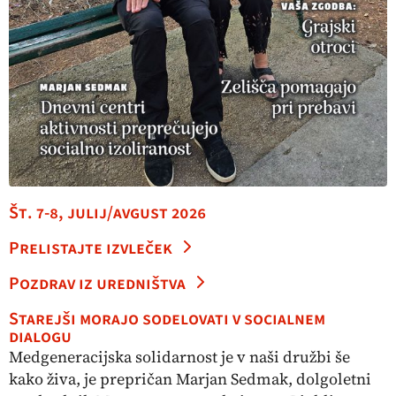
Št. 7-8, julij/avgust 2026
Prelistajte izvleček
Pozdrav iz uredništva
Starejši morajo sodelovati v socialnem
dialogu
Medgeneracijska solidarnost je v naši družbi še
kako živa, je prepričan Marjan Sedmak, dolgoletni