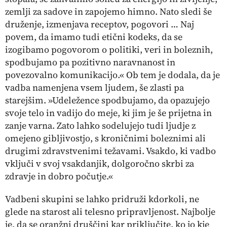
zemlji za sadove in zapojemo himno. Nato sledi še
druženje, izmenjava receptov, pogovori … Naj
povem, da imamo tudi etični kodeks, da se
izogibamo pogovorom o politiki, veri in boleznih,
spodbujamo pa pozitivno naravnanost in
povezovalno komunikacijo.« Ob tem je dodala, da je
vadba namenjena vsem ljudem, še zlasti pa
starejšim. »Udeležence spodbujamo, da opazujejo
svoje telo in vadijo do meje, ki jim je še prijetna in
zanje varna. Zato lahko sodelujejo tudi ljudje z
omejeno gibljivostjo, s kroničnimi boleznimi ali
drugimi zdravstvenimi težavami. Vsakdo, ki vadbo
vključi v svoj vsakdanjik, dolgoročno skrbi za
zdravje in dobro počutje.«
Vadbeni skupini se lahko pridruži kdorkoli, ne
glede na starost ali telesno pripravljenost. Najbolje
je, da se oranžni druščini kar priključite, ko jo kje