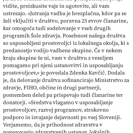
vidite, preizkusite vaje in ugotovite, ali vam
ustrezajo. »Jutranja vadba je brezplačna, kdor pa se
želi vključiti v društvo, poravna 25 evrov članarine,
kar omogoča tudi sodelovanje v vseh drugih
programih Šole zdravja. Posebnost našega društva
so usposobljeni prostovoljci iz lokalnega okolja, ki s
predanostjo vodijo vadbene skupine. Če v nekem
kraju skupine še ni, vam v društvu z veseljem
pomagamo pri njeni ustanovitvi in usposabljanju
prostovoljcev,« je povedala Zdenka Kavčič. Dodala
je, da delovanje društva sofinancirajo Ministrstvo za
zdravje, FIHO, občine in drugi partnerji,
pomemben delež pa prispevajo tudi članarine ter
donatorji. »Sredstva vlagamo v usposabljanje
prostovoljcev, razvoj programov, strokovno
podporo in izvajanje dejavnosti po vsej Sloveniji.
Verjamemo, da je prihodnost zdravstva v
povezovanju zdravstvenih ustanov, lokalnih