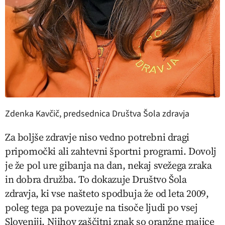
Zdenka Kavčič, predsednica Društva Šola zdravja
Za boljše zdravje niso vedno potrebni dragi
pripomočki ali zahtevni športni programi. Dovolj
je že pol ure gibanja na dan, nekaj svežega zraka
in dobra družba. To dokazuje Društvo Šola
zdravja, ki vse našteto spodbuja že od leta 2009,
poleg tega pa povezuje na tisoče ljudi po vsej
Sloveniji. Njihov zaščitni znak so oranžne majice