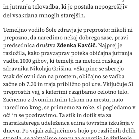
in jutranja telovadba, ki je postala nepogrešljiv
del vsakdana mnogih starejših.
Temeljno vodilo Šole zdravja je preprosto: nikoli ni
prepozno, da naredimo nekaj dobrega zase, pravi
predsednica društva
Zdenka Kavčič.
Najprej je
razložila, kako pravzaprav poteka običajna jutranja
vadba
1000 gibov
, ki temelji na metodi ruskega
zdravnika Nikolaja Grišina. »Skupine se zberejo
vsak delovni dan na prostem, običajno se vadba
začne ob 7.30 in traja približno pol ure. Vključuje 51
preprostih vaj, s katerimi razgibamo celotno telo.
Začnemo z dvominutnim tekom na mestu, nato
naredimo krog, se primemo za roke, si pogledamo v
oči in se pozdravimo. Ta stik in dotik sta za
marsikaterega udeleženca edina tovrstna izkušnja v
dnevu. Po vajah zaključimo s hojo po različnih delih
stopala, se zahvalimo soncu za energijo in življenje,