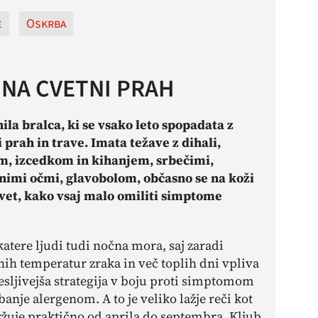
e
Oskrba
 NA CVETNI PRAH
nila bralca, ki se vsako leto spopadata z
i prah in trave. Imata težave z dihali,
, izcedkom in kihanjem, srbečimi,
znimi očmi, glavobolom, občasno se na koži
asvet, kako vsaj malo omiliti simptome
atere ljudi tudi nočna mora, saj zaradi
ih temperatur zraka
in več toplih dni vpliva
anesljivejša strategija v boju proti simptomom
ibanje alergenom. A to je veliko lažje reči kot
adržuje praktično od aprila do septembra. Kljub