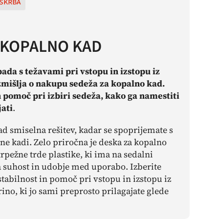
skrba
 KOPALNO KAD
pada s težavami pri vstopu in izstopu iz
zmišlja o nakupu sedeža za kopalno kad.
n pomoč pri izbiri sedeža, kako ga namestiti
jati
.
d smiselna rešitev, kadar se spoprijemate s
lne kadi. Zelo priročna je deska za kopalno
trpežne trde plastike, ki ima na sedalni
a suhost in udobje med uporabo. Izberite
tabilnost in pomoč pri vstopu in izstopu iz
ino, ki jo sami preprosto prilagajate glede