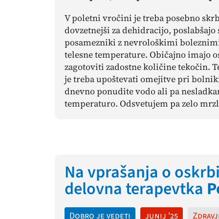
V poletni vročini je treba posebno skrb
dovzetnejši za dehidracijo, poslabšajo 
posamezniki z nevrološkimi boleznimi
telesne temperature. Običajno imajo osl
zagotoviti zadostne količine tekočin. T
je treba upoštevati omejitve pri boln
dnevno ponudite vodo ali pa nesladkan 
temperaturo. Odsvetujem pa zelo mrzle 
Na vprašanja o oskrb
delovna terapevtka
P
Dobro je vedeti
junij '25
Zdravj