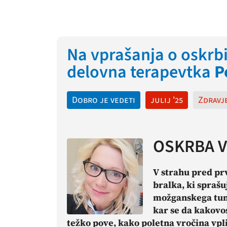
Na vprašanja o oskrb
delovna terapevtka
P
Dobro je vedeti
julij '25
Zdravj
OSKRBA V
V strahu pred pr
bralka, ki sprašu
možganskega tumo
kar se da kakovos
težko pove, kako poletna vročina vpl