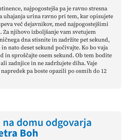
tinence, najpogostejša pa je ravno stresna
 uhajanja urina ravno pri tem, kar opisujete
ispeva več dejavnikov, med najpogostejšimi
. Za njihovo izboljšanje vam svetujem
ičnega dna stisnite in zadržite pet sekund,
 in nato deset sekund počivajte. Ko bo vaja
und in sproščajte osem sekund. Ob tem bodite
ali zadnjice in ne zadržujete diha. Vaje
, napredek pa boste opazili po osmih do 12
i na domu odgovarja
etra Boh