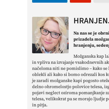
HRANJENJ
Na nas se je obr
prizadela možgan
hranjenju, seden
Možganska kap la
in vpliva na izvajanje vsakodnevnih ak
načeloma niti ne pomislimo – kako se b
oblekli ali kako si bomo odrezali kos 
je zaradi možganske kapi pogosto oteže
delno ohromelostjo polovice telesa, iz
pojavi
neglect
oziroma pomanjkanje zav
telesa, velikokrat pa se morajo ljudje
in pitja.