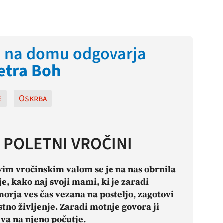
i na domu odgovarja
etra Boh
e
Oskrba
 POLETNI VROČINI
vim vročinskim valom se je na nas obrnila
je, kako naj svoji mami, ki je zaradi
rja ves čas vezana na posteljo, zagotovi
tno življenje. Zaradi motnje govora ji
iva na njeno počutje.