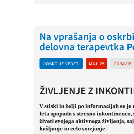
Na vprašanja o oskrb
delovna terapevtka
P
Dobro je vedeti
maj '25
Zdravje
ŽIVLJENJE Z INKONT
V stiski in želji po informacijah se je
leta spopada s stresno inkontinenco,
živeti svojega aktivnega življenja, sa
kašljanje in celo smejanje.