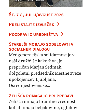
Št. 7-8, julij/avgust 2026
Prelistajte izvleček
Pozdrav iz uredništva
Starejši morajo sodelovati v
socialnem dialogu
Medgeneracijska solidarnost je v
naši družbi še kako živa, je
prepričan Marjan Sedmak,
dolgoletni predsednik Mestne zveze
upokojencev Ljubljana,
Osrednjeslovenske...
Zelišča pomagajo pri prebavi
Zelišča nimajo hranilne vrednosti
kot jih imajo beljakovine, ogljikovi