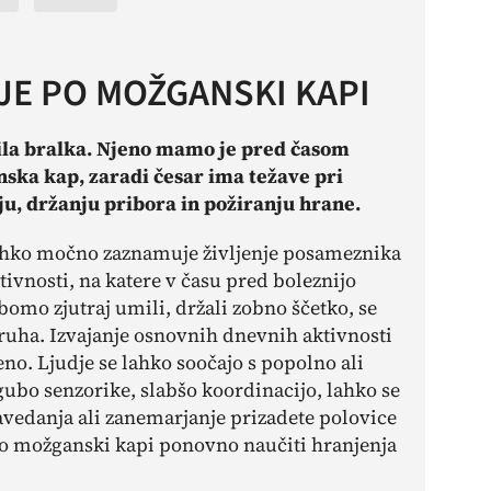
E PO MOŽGANSKI KAPI
nila bralka. Njeno mamo je pred časom
ska kap, zaradi česar ima težave pri
ju, držanju pribora in požiranju hrane.
hko močno zaznamuje življenje posameznika
tivnosti, na katere v času pred boleznijo
omo zjutraj umili, držali zobno ščetko, se
kruha. Izvajanje osnovnih dnevnih aktivnosti
no. Ljudje se lahko soočajo s popolno ali
gubo senzorike, slabšo koordinacijo, lahko se
edanja ali zanemarjanje prizadete polovice
 po možganski kapi ponovno naučiti hranjenja