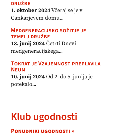
družbe
1. oktober 2024
Včeraj se je v
Cankarjevem domu...
Medgeneracijsko sožitje je
temelj družbe
13. junij 2024
Četrti Dnevi
medgeneracijskega...
Tokrat je Vzajemnost preplavila
Neum
10. junij 2024
Od 2. do 5. junija je
potekalo...
Klub ugodnosti
Ponudniki ugodnosti »