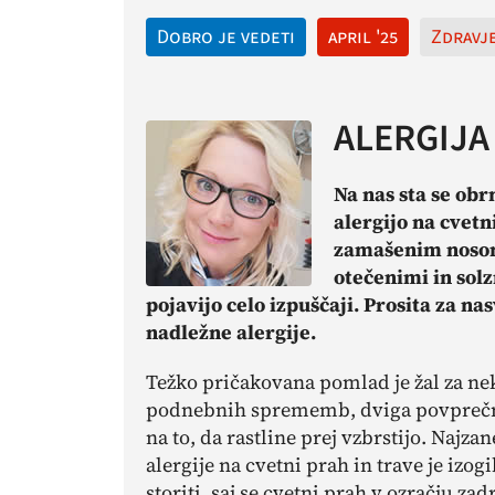
Dobro je vedeti
april '25
Zdravj
ALERGIJA
Na nas sta se obr
alergijo na cvetn
zamašenim nosom
otečenimi in sol
pojavijo celo izpuščaji. Prosita za n
nadležne alergije.
Težko pričakovana pomlad je žal za nek
podnebnih sprememb, dviga povprečn
na to, da rastline prej vzbrstijo. Najz
alergije na cvetni prah in trave je izog
storiti, saj se cvetni prah v ozračju z