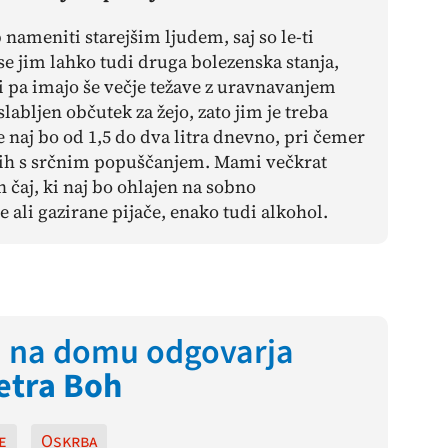
 nameniti starejšim ljudem, saj so le-ti
se jim lahko tudi druga bolezenska stanja,
 pa imajo še večje težave z uravnavanjem
abljen občutek za žejo, zato jim je treba
e naj bo od 1,5 do dva litra dnevno, pri čemer
ikih s srčnim popuščanjem. Mami večkrat
čaj, ki naj bo ohlajen na sobno
ali gazirane pijače, enako tudi alkohol.
i na domu odgovarja
etra Boh
e
Oskrba