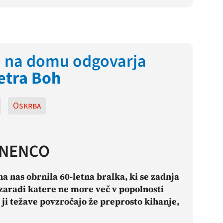
i na domu odgovarja
etra Boh
Oskrba
INENCO
 na nas obrnila 60-letna bralka
, ki se zadnja
 zaradi katere ne more več v popolnosti
j ji težave povzročajo že preprosto kihanje,