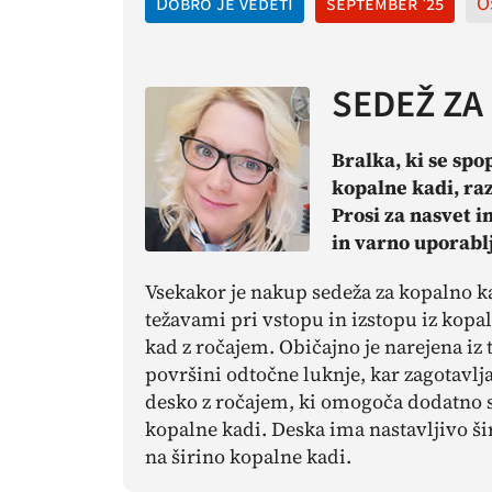
Dobro je vedeti
september '25
O
SEDEŽ ZA
Bralka, ki se spo
kopalne kadi, ra
Prosi za nasvet i
in varno uporabl
Vsekakor je nakup sedeža za kopalno ka
težavami pri vstopu in izstopu iz kopa
kad z ročajem. Običajno je narejena iz 
površini odtočne luknje, kar zagotavlj
desko z ročajem, ki omogoča dodatno s
kopalne kadi. Deska ima nastavljivo šir
na širino kopalne kadi.