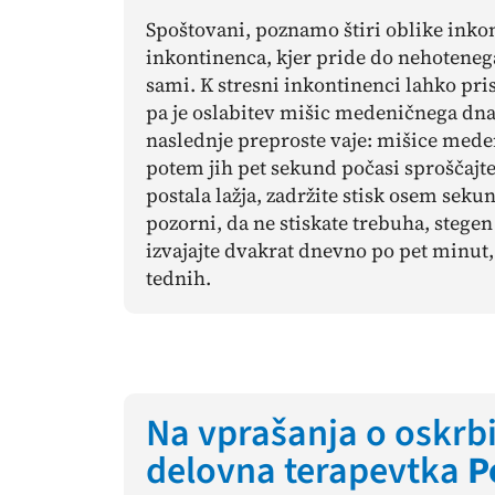
Spoštovani, poznamo štiri oblike inkon
inkontinenca, kjer pride do nehotenega
sami. K stresni inkontinenci lahko pr
pa je oslabitev mišic medeničnega dna
naslednje preproste vaje: mišice meden
potem jih pet sekund počasi sproščajte
postala lažja, zadržite ѕtisk osem sek
pozorni, da ne stiskate trebuha, stegen 
izvajajte dvakrat dnevno po pet minut
tednih.
Na vprašanja o oskrb
delovna terapevtka
P