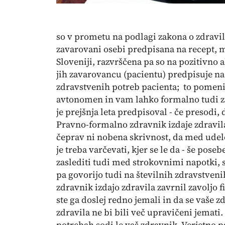
so v prometu na podlagi zakona o zdravil
zavarovani osebi predpisana na recept, 
Sloveniji, razvrščena pa so na pozitivno 
jih zavarovancu (pacientu) predpisuje na 
zdravstvenih potreb pacienta; to pomeni, 
avtonomen in vam lahko formalno tudi zav
je prejšnja leta predpisoval - če presodi
Pravno-formalno zdravnik izdaje zdravila
čeprav ni nobena skrivnost, da med udele
je treba varčevati, kjer se le da - še pose
zaslediti tudi med strokovnimi napotki, st
pa govorijo tudi na številnih zdravstven
zdravnik izdajo zdravila zavrnil zavoljo f
ste ga doslej redno jemali in da se vaše 
zdravila ne bi bili več upravičeni jemati
potrebah sodi le vaš zdravnik. Verjetno p