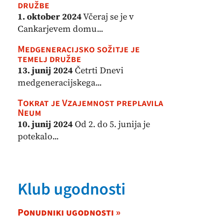
družbe
1. oktober 2024
Včeraj se je v
Cankarjevem domu...
Medgeneracijsko sožitje je
temelj družbe
13. junij 2024
Četrti Dnevi
medgeneracijskega...
Tokrat je Vzajemnost preplavila
Neum
10. junij 2024
Od 2. do 5. junija je
potekalo...
Klub ugodnosti
Ponudniki ugodnosti »