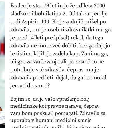
Bralec je star 79 let in je že od leta 2000
sladkorni bolnik tipa 2. Od takrat jemlje
tudi Aspirin 100. Ko je zadnjič prišel po
zdravila, mu je osebni zdravnik (ki mu ga
je pred 14 leti predpisal) rekel, da tega
zdravila ne more več dobiti, ker ga dajejo
le tistim, ki jih je zadela kap. Zanima ga,
ali gre za varčevanje ali pa resnično ne
potrebuje več zdravila, čeprav mu je
zdravnik pred leti dejal, da ga bo moral
jemati do smrti?
Bojim se, da je vaše vprašanje bolj
medicinske kot pravne narave, čeprav
vam bom poskusil pomagati. Zdravila za
uporabo v humani medicini smejo
predpisovati zdravniki, ki imajo pravico