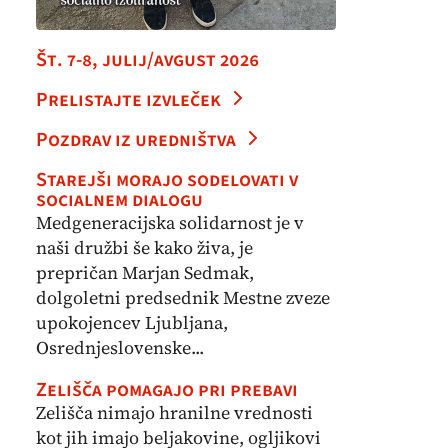
Št. 7-8, julij/avgust 2026
Prelistajte izvleček
Pozdrav iz uredništva
Starejši morajo sodelovati v
socialnem dialogu
Medgeneracijska solidarnost je v
naši družbi še kako živa, je
prepričan Marjan Sedmak,
dolgoletni predsednik Mestne zveze
upokojencev Ljubljana,
Osrednjeslovenske...
Zelišča pomagajo pri prebavi
Zelišča nimajo hranilne vrednosti
kot jih imajo beljakovine, ogljikovi