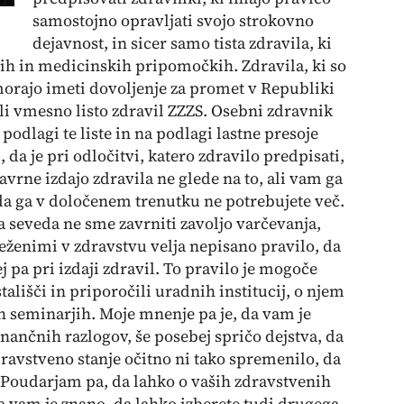
samostojno opravljati svojo strokovno
dejavnost, in sicer samo tista zdravila, ki
ih in medicinskih pripomočkih. Zdravila, ki so
morajo imeti dovoljenje za promet v Republiki
ali vmesno listo zdravil ZZZS. Osebni zdravnik
podlagi te liste in na podlagi lastne presoje
da je pri odločitvi, katero zdravilo predpisati,
rne izdajo zdravila ne glede na to, ali vam ga
, da ga v določenem trenutku ne potrebujete več.
 seveda ne sme zavrniti zavoljo varčevanja,
ženimi v zdravstvu velja nepisano pravilo, da
bej pa pri izdaji zdravil. To pravilo je mogoče
ališči in priporočili uradnih institucij, o njem
ih seminarjih. Moje mnenje pa je, da vam je
inančnih razlogov, še posebej spričo dejstva, da
zdravstveno stanje očitno ni tako spremenilo, da
. Poudarjam pa, da lahko o vaših zdravstvenih
a vam je znano, da lahko izberete tudi drugega