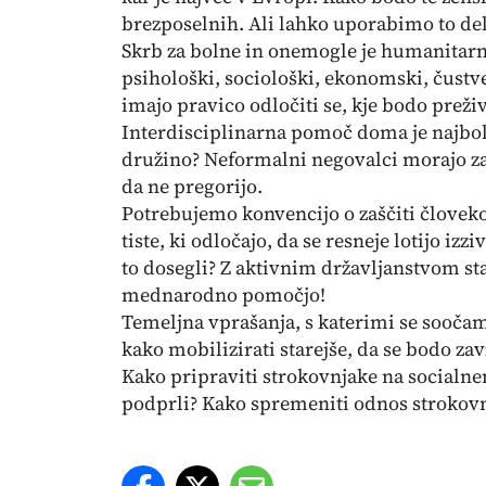
brezposelnih. Ali lahko uporabimo to de
Skrb za bolne in onemogle je humanitarn
psihološki, sociološki, ekonomski, čustven
imajo pravico odločiti se, kje bodo prežive
Interdisciplinarna pomoč doma je najboljš
družino? Neformalni negovalci morajo za
da ne pregorijo.
Potrebujemo konvencijo o zaščiti človeko
tiste, ki odločajo, da se resneje lotijo i
to dosegli? Z aktivnim državljanstvom sta
mednarodno pomočjo!
Temeljna vprašanja, s katerimi se soočam
kako mobilizirati starejše, da se bodo za
Kako pripraviti strokovnjake na socialn
podprli? Kako spremeniti odnos strokovnj