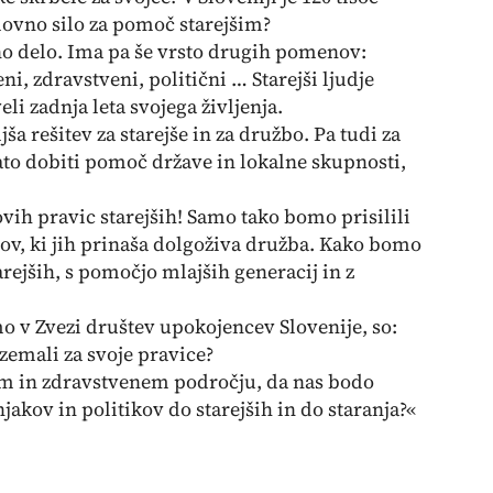
lovno silo za pomoč starejšim?
o delo. Ima pa še vrsto drugih pomenov:
i, zdravstveni, politični … Starejši ljudje
li zadnja leta svojega življenja.
a rešitev za starejše in za družbo. Pa tudi za
to dobiti pomoč države in lokalne skupnosti,
vih pravic starejših! Samo tako bomo prisilili
zzivov, ki jih prinaša dolgoživa družba. Kako bomo
rejših, s pomočjo mlajših generacij in z
o v Zvezi društev upokojencev Slovenije, so:
vzemali za svoje pravice?
em in zdravstvenem področju, da nas bodo
akov in politikov do starejših in do staranja?«