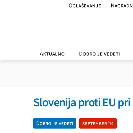
Oglaševanje
Nagradn
Aktualno
Dobro je vedeti
Slovenija proti EU pri
Dobro je vedeti
september '14