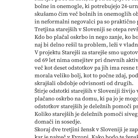
bolne in onemogle, ki potrebujejo 24-urno
skušamo čim več bolnih in onemoglih ob
in neformalni negovalci pa so praktično 
Tretjina starejših v Sloveniji se otepa re
Kdo bo plačal oskrbo in nego zanje, ko b
naj bi delno rešil ta problem, leži v vladn
V projektu Starejši za starejše smo ugotovi
od 69 let nima omejitev pri dnevnih akti
več kot deset odstotkov pa jih ima resne 
morala veliko bolj, kot to počne zdaj, po
skrajšali obdobje odvisnosti od drugih.
Štirje odstotki starejših v Sloveniji živij
plačano oskrbo na domu, ki pa jo je mogoč
odstotkov starejših je deležnih pomoči pro
Koliko starejših je deležnih pomoči siveg
domači in sosedje.
Skoraj dve tretjini žensk v Sloveniji je za
kar je največ v Evropi. Kako bodo te žensk