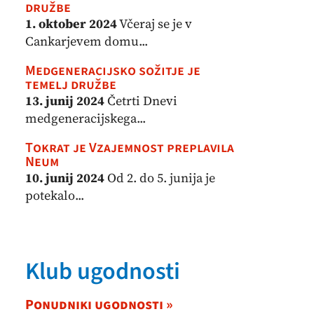
družbe
1. oktober 2024
Včeraj se je v
Cankarjevem domu...
Medgeneracijsko sožitje je
temelj družbe
13. junij 2024
Četrti Dnevi
medgeneracijskega...
Tokrat je Vzajemnost preplavila
Neum
10. junij 2024
Od 2. do 5. junija je
potekalo...
Klub ugodnosti
Ponudniki ugodnosti »