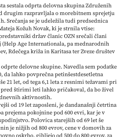
sta sestala odprta delovna skupina Združenih
ed drugim razpravljala o morebitnem sprejetju
h. Srečanja se je udeležila tudi predsednica
ateja Kožuh Novak, ki je strnila vtise:
redstavniki držav članic OZN srečali člani
ij (Help Age Internationala, pa mednarodnih
ev, Rdečega križa in Karitasa ter Zveze društev
 odprte delovne skupine. Navedla sem podatke
0, da lahko povprečna petinšestdesetletna
še 21 let, od tega 6,1 leta z resnimi težavami pri
pred štirimi leti lahko pričakoval, da bo živel
i dnevnih aktivnostih.
ejši od 19 let zaposleni, je dandanašnji četrtina
a prejema pokojnine pod 600 evri, kar je v
podinjstvo. Polovica starejših od 69 let še
nin je nižjih od 800 evrov, cene v domovih za
osnovno oskrbo, gibljejo od 500 do 800 evrov, za