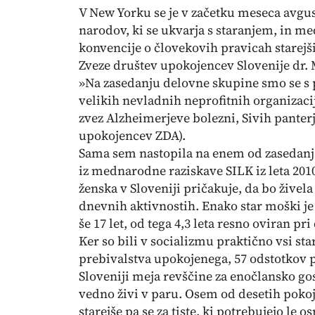
V New Yorku se je v začetku meseca avgu
narodov, ki se ukvarja s staranjem, in m
konvencije o človekovih pravicah starejši
Zveze društev upokojencev Slovenije dr. M
»Na zasedanju delovne skupine smo se s p
velikih nevladnih neprofitnih organizac
zvez Alzheimerjeve bolezni, Sivih panterj
upokojencev ZDA).
Sama sem nastopila na enem od zasedanj
iz mednarodne raziskave SILK iz leta 201
ženska v Sloveniji pričakuje, da bo živela 
dnevnih aktivnostih. Enako star moški je 
še 17 let, od tega 4,3 leta resno oviran pr
Ker so bili v socializmu praktično vsi star
prebivalstva upokojenega, 57 odstotkov p
Sloveniji meja revščine za enočlansko gos
vedno živi v paru. Osem od desetih pokoj
starejše pa se za tiste, ki potrebujejo le 