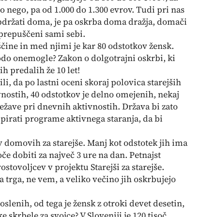
 nego, pa od 1.000 do 1.300 evrov. Tudi pri nas
držati doma, je pa oskrba doma dražja, domači
prepuščeni sami sebi.
vščine in med njimi je kar 80 odstotkov žensk.
odo onemogle? Zakon o dolgotrajni oskrbi, ki
ih predalih že 10 let!
li, da po lastni oceni skoraj polovica starejših
vnostih, 40 odstotkov je delno omejenih, nekaj
težave pri dnevnih aktivnostih. Država bi zato
dpirati programe aktivnega staranja, da bi
o v domovih za starejše. Manj kot odstotek jih ima
e dobiti za največ 3 ure na dan. Petnajst
stovoljcev v projektu Starejši za starejše.
a trga, ne vem, a veliko večino jih oskrbujejo
poslenih, od tega je žensk z otroki devet desetin,
e skrbele za svojce? V Sloveniji je 120 tisoč