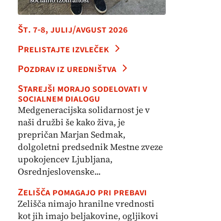
Št. 7-8, julij/avgust 2026
Prelistajte izvleček
Pozdrav iz uredništva
Starejši morajo sodelovati v
socialnem dialogu
Medgeneracijska solidarnost je v
naši družbi še kako živa, je
prepričan Marjan Sedmak,
dolgoletni predsednik Mestne zveze
upokojencev Ljubljana,
Osrednjeslovenske...
Zelišča pomagajo pri prebavi
Zelišča nimajo hranilne vrednosti
kot jih imajo beljakovine, ogljikovi