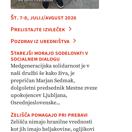
Št. 7-8, julij/avgust 2026
Prelistajte izvleček
Pozdrav iz uredništva
Starejši morajo sodelovati v
socialnem dialogu
Medgeneracijska solidarnost je v
naši družbi še kako živa, je
prepričan Marjan Sedmak,
dolgoletni predsednik Mestne zveze
upokojencev Ljubljana,
Osrednjeslovenske...
Zelišča pomagajo pri prebavi
Zelišča nimajo hranilne vrednosti
kot jih imajo beljakovine, ogljikovi