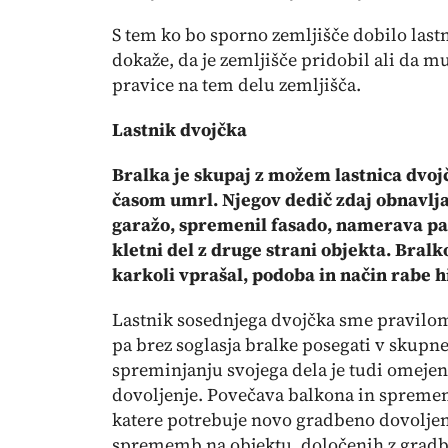
S tem ko bo sporno zemljišče dobilo last
dokaže, da je zemljišče pridobil ali da m
pravice na tem delu zemljišča.
Lastnik dvojčka
Bralka je skupaj z možem lastnica dvoj
časom umrl. Njegov dedič zdaj obnavlja s
garažo, spremenil fasado, namerava pa t
kletni del z druge strani objekta. Bralko
karkoli vprašal, podoba in način rabe h
Lastnik sosednjega dvojčka sme pravilom
pa brez soglasja bralke posegati v skupne 
spreminjanju svojega dela je tudi omeje
dovoljenje. Povečava balkona in spremem
katere potrebuje novo gradbeno dovoljenje
sprememb na objektu, določenih z gradbe