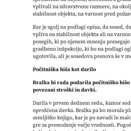
vplivali na zdravstvene razmere, na okol
stabilnost objekta, na varnost pred pož
Ker je zgolj na podlagi opisa, da sosed, d
vpliva na stabilnost objekta ali na varn
posegih, ki po njenem mnenju presegajo s
gradbeno inšpekcijo, ki bo na podlagi o
ugotovila, ali je sosedova prenova še v m
Počitniška hiša kot darilo
Bralka bi rada podarila počitniško hišo 
povezani stroški in davki.
Darila v prvem dednem redu, kamor sodij
oproščena davka. Bralka pa bo morala pla
zemljiško knjigo, kar je po navadi le malo
gre za premoženje večje vrednosti. Pogodb