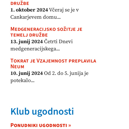
družbe
1. oktober 2024
Včeraj se je v
Cankarjevem domu...
Medgeneracijsko sožitje je
temelj družbe
13. junij 2024
Četrti Dnevi
medgeneracijskega...
Tokrat je Vzajemnost preplavila
Neum
10. junij 2024
Od 2. do 5. junija je
potekalo...
Klub ugodnosti
Ponudniki ugodnosti »