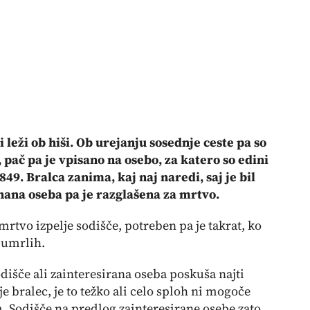
 leži ob hiši. Ob urejanju sosednje ceste pa so
, pač pa je vpisano na osebo, za katero so edini
849. Bralca zanima, kaj naj naredi, saj je bil
nana oseba pa je razglašena za mrtvo.
rtvo izpelje sodišče, potreben pa je takrat, ko
 umrlih.
dišče ali zainteresirana oseba poskuša najti
e bralec, je to težko ali celo sploh ni mogoče
m. Sodišče na predlog zainteresirane osebe zato