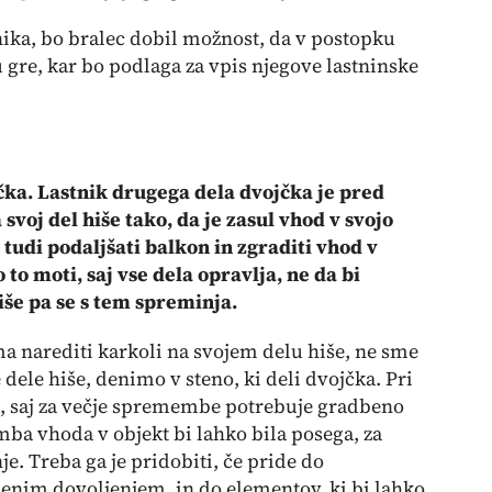
nika, bo bralec dobil možnost, da v postopku
u gre, kar bo podlaga za vpis njegove lastninske
čka. Lastnik drugega dela dvojčka je pred
voj del hiše tako, da je zasul vhod v svojo
udi podaljšati balkon in zgraditi vhod v
 to moti, saj vse dela opravlja, ne da bi
iše pa se s tem spreminja.
a narediti karkoli na svojem delu hiše, ne sme
dele hiše, denimo v steno, ki deli dvojčka. Pri
n, saj za večje spremembe potrebuje gradbeno
ba vhoda v objekt bi lahko bila posega, za
. Treba ga je pridobiti, če pride do
nim dovoljenjem, in do elementov, ki bi lahko