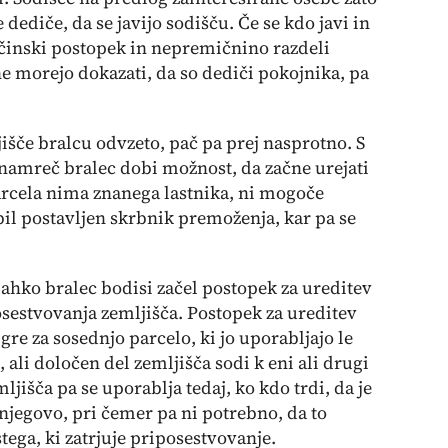
dediče, da se javijo sodišču. Če se kdo javi in
uščinski postopek in nepremičnino razdeli
 ne morejo dokazati, da so dediči pokojnika, pa
šče bralcu odvzeto, pač pa prej nasprotno. S
namreč bralec dobi možnost, da začne urejati
arcela nima znanega lastnika, ni mogoče
bil postavljen skrbnik premoženja, kar pa se
 lahko bralec bodisi začel postopek za ureditev
sestvovanja zemljišča. Postopek za ureditev
re za sosednjo parcelo, ki jo uporabljajo le
, ali določen del zemljišča sodi k eni ali drugi
jišča pa se uporablja tedaj, ko kdo trdi, da je
 njegovo, pri čemer pa ni potrebno, da to
istega, ki zatrjuje priposestvovanje.