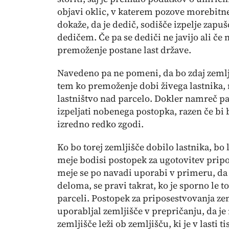
objavi oklic, v katerem pozove morebitne 
dokaže, da je dedič, sodišče izpelje zap
dedičem. Če pa se dediči ne javijo ali če
premoženje postane last države.
Navedeno pa ne pomeni, da bo zdaj zemlji
tem ko premoženje dobi živega lastnika, 
lastništvo nad parcelo. Dokler namreč p
izpeljati nobenega postopka, razen če bi 
izredno redko zgodi.
Ko bo torej zemljišče dobilo lastnika, bo
meje bodisi postopek za ugotovitev pripo
meje se po navadi uporabi v primeru, da g
deloma, se pravi takrat, ko je sporno le to
parceli. Postopek za priposestvovanja zeml
uporabljal zemljišče v prepričanju, da je
zemljišče leži ob zemljišču, ki je v lasti t