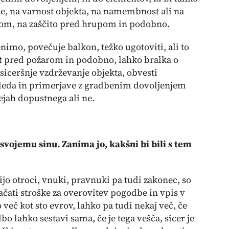
je, na varnost objekta, na namembnost ali na
arom, na zaščito pred hrupom in podobno.
enimo, povečuje balkon, težko ugotoviti, ali to
ost pred požarom in podobno, lahko bralka o
iceršnje vzdrževanje objekta, obvesti
gleda in primerjave z gradbenim dovoljenjem
ejah dopustnega ali ne.
svojemu sinu. Zanima jo, kakšni bi bili s tem
o otroci, vnuki, pravnuki pa tudi zakonec, so
čati stroške za overovitev pogodbe in vpis v
 več kot sto evrov, lahko pa tudi nekaj več, če
o lahko sestavi sama, če je tega vešča, sicer je