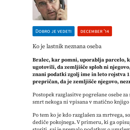
Dobro je vedeti
december '14
Ko je lastnik neznana oseba
Bralec, kar pomni, uporablja parcelo, ki
ugotovili, da zemljišče sploh ni njegovo
znani podatki zgolj ime in leto rojstva 1
prepričan, da je zemljišče njegovo, nez
Postopek razglasitve pogrešane osebe za m
smrt nekoga ni vpisana v matično knjigo
Po tem ko je kdo razglašen za mrtvega, so
dediče pokojnega. V primeru, ki ga opisuj
storiti, saj je premalo podatkov o umrle