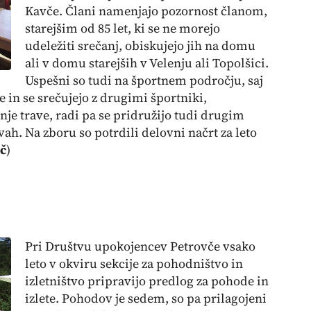
Kavče. Člani namenjajo pozornost članom,
starejšim od 85 let, ki se ne morejo
udeležiti srečanj, obiskujejo jih na domu
ali v domu starejših v Velenju ali Topolšici.
Uspešni so tudi na športnem področju, saj
e in se srečujejo z drugimi športniki,
šnje trave, radi pa se pridružijo tudi drugim
vah. Na zboru so potrdili delovni načrt za leto
č
)
Pri Društvu upokojencev Petrovče vsako
leto v okviru sekcije za pohodništvo in
izletništvo pripravijo predlog za pohode in
izlete. Pohodov je sedem, so pa prilagojeni