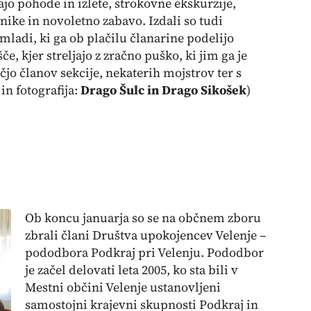
ajo pohode in izlete, strokovne ekskurzije,
nike in novoletno zabavo. Izdali so tudi
mladi, ki ga ob plačilu članarine podelijo
e, kjer streljajo z zračno puško, ki jim ga je
čjo članov sekcije, nekaterih mojstrov ter s
n fotografija:
Drago Šulc in Drago Sikošek
)
Ob koncu januarja so se na občnem zboru
zbrali člani Društva upokojencev Velenje –
pododbora Podkraj pri Velenju. Pododbor
je začel delovati leta 2005, ko sta bili v
Mestni občini Velenje ustanovljeni
samostojni krajevni skupnosti Podkraj in