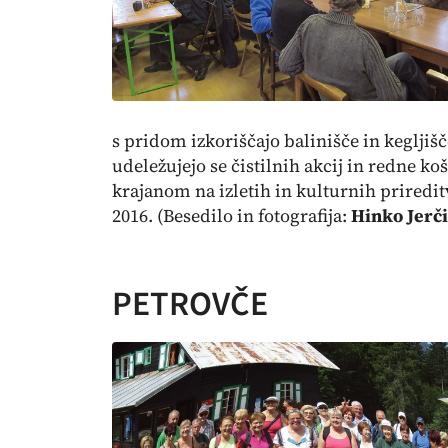
s pridom izkoriščajo balinišče in kegljišč
udeležujejo se čistilnih akcij in redne ko
krajanom na izletih in kulturnih priredit
2016. (Besedilo in fotografija:
Hinko Jerči
PETROVČE