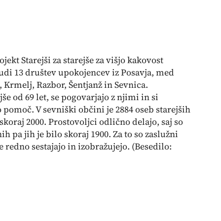
ojekt Starejši za starejše za višjo kakovost
 tudi 13 društev upokojencev iz Posavja, med
, Krmelj, Razbor, Šentjanž in Sevnica.
še od 69 let, se pogovarjajo z njimi in si
o pomoč. V sevniški občini je 2884 oseb starejših
 skoraj 2000. Prostovoljci odlično delajo, saj so
h pa jih je bilo skoraj 1900. Za to so zaslužni
e redno sestajajo in izobražujejo.
(Besedilo: