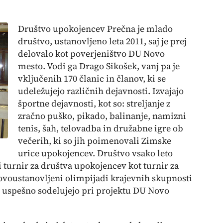
Društvo upokojencev Prečna je mlado
društvo, ustanovljeno leta 2011, saj je prej
delovalo kot poverjeništvo DU Novo
mesto. Vodi ga Drago Sikošek, vanj pa je
vključenih 170 članic in članov, ki se
udeležujejo različnih dejavnosti. Izvajajo
športne dejavnosti, kot so: streljanje z
zračno puško, pikado, balinanje, namizni
tenis, šah, telovadba in družabne igre ob
večerih, ki so jih poimenovali Zimske
urice upokojencev. Društvo vsako leto
 turnir za društva upokojencev kot turnir za
ovoustanovljeni olimpijadi krajevnih skupnosti
o uspešno sodelujejo pri projektu DU Novo