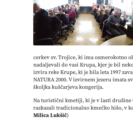
cerkev sv. Trojice, ki ima osmerokotno ob
nadaljevali do vasi Krupa, kjer je bil neko
izvira reke Krupe, ki je bila leta 1997 z
NATURA 2000. V izvirnem jezeru imata svo
školjka kuščarjeva kongerija.
Na turistični kmetiji, ki je v lasti družine
razkazali tradicionalno kmečko hišo, v kat
Milica Lukšič
)