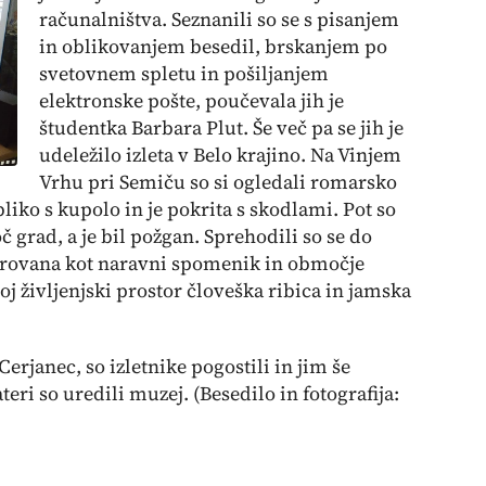
računalništva. Seznanili so se s pisanjem
in oblikovanjem besedil, brskanjem po
svetovnem spletu in pošiljanjem
elektronske pošte, poučevala jih je
študentka Barbara Plut. Še več pa se jih je
udeležilo izleta v Belo krajino. Na Vinjem
Vrhu pri Semiču so si ogledali romarsko
liko s kupolo in je pokrita s skodlami. Pot so
č grad, a je bil požgan. Sprehodili so se do
avarovana kot naravni spomenik in območje
j življenjski prostor človeška ribica in jamska
 Cerjanec, so izletnike pogostili in jim še
eri so uredili muzej. (Besedilo in fotografija: