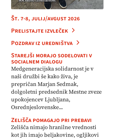
Št. 7-8, julij/avgust 2026
Prelistajte izvleček
Pozdrav iz uredništva
Starejši morajo sodelovati v
socialnem dialogu
Medgeneracijska solidarnost je v
naši družbi še kako živa, je
prepričan Marjan Sedmak,
dolgoletni predsednik Mestne zveze
upokojencev Ljubljana,
Osrednjeslovenske...
Zelišča pomagajo pri prebavi
Zelišča nimajo hranilne vrednosti
kot jih imajo beljakovine, ogljikovi