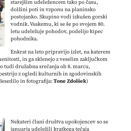
starejšim udeležencem tako po času,
dolžini poti in vzponu na planinsko
postojanko. Skupino vodi izkušen gorski
vodnik. Vsakemu, ki se še po svojem 80.
letu udeležuje pohodov, podelijo kipec
pohodnika.
Enkrat na leto pripravijo izlet, na katerem
enitosti, in ga sklenejo z veselim zaključkom
jo tudi družabna srečanja ob 8. marcu,
pestrijo z ogledi kulturnih in zgodovinskih
esedilo in fotografija:
Tone Zdolšek
)
Nekateri člani društva upokojencev so se
januarja udeležili kratkega tečaja