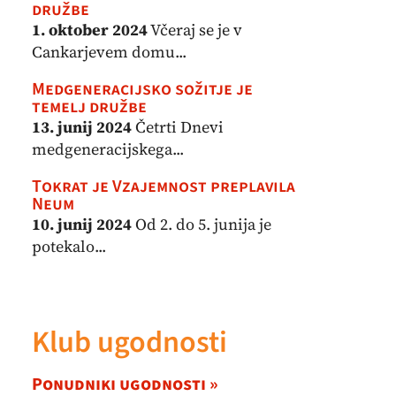
družbe
1. oktober 2024
Včeraj se je v
Cankarjevem domu...
Medgeneracijsko sožitje je
temelj družbe
13. junij 2024
Četrti Dnevi
medgeneracijskega...
Tokrat je Vzajemnost preplavila
Neum
10. junij 2024
Od 2. do 5. junija je
potekalo...
Klub ugodnosti
Ponudniki ugodnosti »