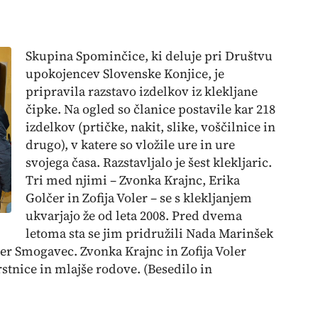
Skupina Spominčice, ki deluje pri Društvu
upokojencev Slovenske Konjice, je
pripravila razstavo izdelkov iz klekljane
čipke.
Na ogled so članice postavile kar 218
izdelkov (prtičke, nakit, slike, voščilnice in
drugo), v katere so vložile ure in ure
svojega časa. Razstavljalo je šest klekljaric.
Tri med njimi – Zvonka Krajnc, Erika
Golčer in Zofija Voler – se s klekljanjem
ukvarjajo že od leta 2008. Pred dvema
letoma sta se jim pridružili Nada Marinšek
ber Smogavec. Zvonka Krajnc in Zofija Voler
stnice in mlajše rodove. (Besedilo in