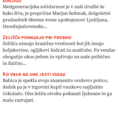
dialogu
Medgeneracijska solidarnost je v naši družbi še
kako živa, je prepričan Marjan Sedmak, dolgoletni
predsednik Mestne zveze upokojencev Ljubljana,
Osrednjeslovenske...
Zelišča pomagajo pri prebavi
Zelišča nimajo hranilne vrednosti kot jih imajo
beljakovine, ogljikovi hidrati in maščobe. Pa vendar
obogatijo okus jedem in vplivajo na naše psihično
in fizično...
Ko vnuk ne sme jesti vsega
Babica je spekla svojo znamenito orehovo potico,
dedek pa je v trgovini kupil vnukovo najljubšo
čokolado. Oba želita otroku pokazati ljubezen in ga
malo razvajati.