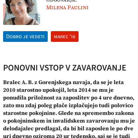
Milena Paulini
Dobro je vedeti
marec '16
PONOVNI VSTOP V ZAVAROVANJE
Bralec A. B. z Gorenjskega navaja, da se je leta
2010 starostno upokojil, leta 2014 se mu je
ponudila priložnost za zaposlitev po 4 ure dnevno,
zato mu zdaj poleg plače izplačujejo tudi polovico
starostne pokojnine. Glede na spremembo zakona
o pokojninskem in invalidskem zavarovanju mu je
delodajalec predlagal, da bi bil zaposlen le po dve
uri dnevno oziroma 20 ur tedensko, saj se je tudi