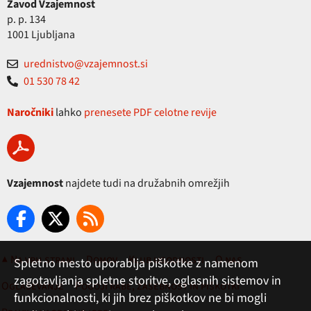
Zavod Vzajemnost
p. p. 134
1001 Ljubljana
urednistvo@vzajemnost.si
01 530 78 42
Naročniki
lahko
prenesete PDF celotne revije
Vzajemnost
najdete tudi na družabnih omrežjih
▲ Na vrh strani
Domov
Klub ugodnosti
O nas
Spletno mesto uporablja piškotke z namenom
zagotavljanja spletne storitve, oglasnih sistemov in
Oglaševanje
Pogoji rabe, zasebnost in piškotki
funkcionalnosti, ki jih brez piškotkov ne bi mogli