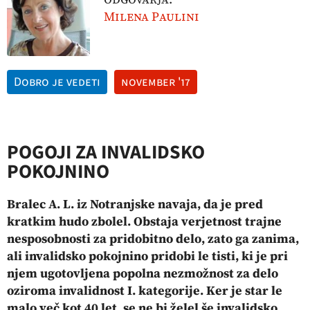
Milena Paulini
Dobro je vedeti
november '17
POGOJI ZA INVALIDSKO
POKOJNINO
Bralec A. L. iz Notranjske navaja, da je pred
kratkim hudo zbolel. Obstaja verjetnost trajne
nesposobnosti za pridobitno delo, zato ga zanima,
ali invalidsko pokojnino pridobi le tisti, ki je pri
njem ugotovljena popolna nezmožnost za delo
oziroma invalidnost I. kategorije. Ker je star le
malo več kot 40 let, se ne bi želel še invalidsko