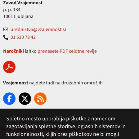
Zavod Vzajemnost
p. p. 134
1001 Ljubljana
urednistvo@vzajemnost.si
01 530 78 42
Naročniki
lahko
prenesete PDF celotne revije
Vzajemnost
najdete tudi na družabnih omrežjih
▲ Na vrh strani
Domov
Klub ugodnosti
O nas
Spletno mesto uporablja piškotke z namenom
zagotavljanja spletne storitve, oglasnih sistemov in
Oglaševanje
Pogoji rabe, zasebnost in piškotki
funkcionalnosti, ki jih brez piškotkov ne bi mogli