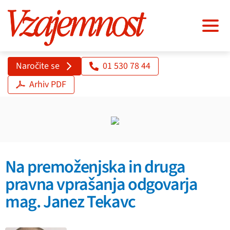
Naročite se
01 530 78 44
Arhiv PDF
Na premoženjska in druga
pravna vprašanja odgovarja
mag. Janez Tekavc