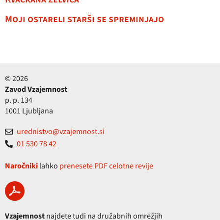
Moji ostareli starši se spreminjajo
© 2026
Zavod Vzajemnost
p. p. 134
1001 Ljubljana
urednistvo@vzajemnost.si
01 530 78 42
Naročniki
lahko
prenesete PDF celotne revije
Vzajemnost
najdete tudi na družabnih omrežjih