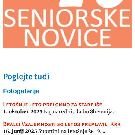
Poglejte tudi
Fotogalerije
Letošnje leto prelomno za starejše
1. oktober 2025
Kaj narediti, da bo Slovenija...
Bralci Vzajemnosti so letos preplavili Krk
16. junij 2025
Spomini na letošnje že 19....