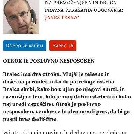
Na premoženjska in druga
pravna vprašanja odgovarja:
Janez Tekavc
Dobro je vedeti
marec '18
OTROK JE POSLOVNO NESPOSOBEN
Bralec ima dva otroka. Mlajši je telesno in
duševno prizadet, tako da potrebuje oskrbo.
Bralca skrbi, kako bo z njim po njegovi smrti, in
razmišlja o tem, kdo je zanj dolžan skrbeti in kako
naj uredi zapuščino. Otrok je poslovno
nesposoben, vendar se bralcu ne zdi prav, da bi ga
pustil brez dediščine.
Vsi otroci imajo pravico do dedovanja, ne glede na