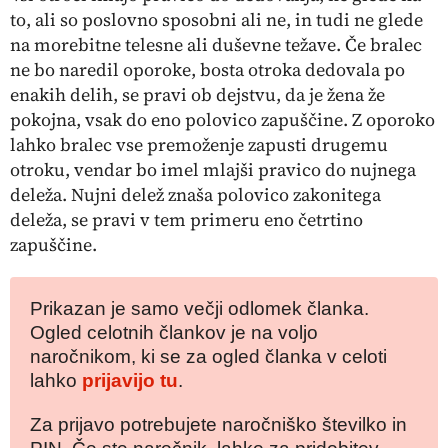
to, ali so poslovno sposobni ali ne, in tudi ne glede
na morebitne telesne ali duševne težave. Če bralec
ne bo naredil oporoke, bosta otroka dedovala po
enakih delih, se pravi ob dejstvu, da je žena že
pokojna, vsak do eno polovico zapuščine. Z oporoko
lahko bralec vse premoženje zapusti drugemu
otroku, vendar bo imel mlajši pravico do nujnega
deleža. Nujni delež znaša polovico zakonitega
deleža, se pravi v tem primeru eno četrtino
zapuščine.
Prikazan je samo večji odlomek članka.
Ogled celotnih člankov je na voljo
naročnikom, ki se za ogled članka v celoti
lahko
prijavijo tu
.
Za prijavo potrebujete naročniško številko in