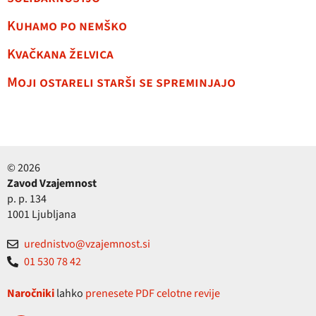
Kuhamo po nemško
Kvačkana želvica
Moji ostareli starši se spreminjajo
© 2026
Zavod Vzajemnost
p. p. 134
1001 Ljubljana
urednistvo@vzajemnost.si
01 530 78 42
Naročniki
lahko
prenesete PDF celotne revije