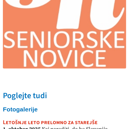
Poglejte tudi
Fotogalerije
Letošnje leto prelomno za starejše
1. oktober 2025
Kaj narediti, da bo Slovenija...