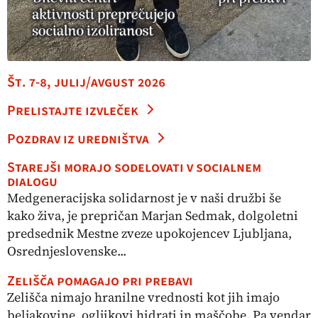
Št. 7-8, julij/avgust 2026
Prelistajte izvleček
Pozdrav iz uredništva
Starejši morajo sodelovati v socialnem
dialogu
Medgeneracijska solidarnost je v naši družbi še
kako živa, je prepričan Marjan Sedmak, dolgoletni
predsednik Mestne zveze upokojencev Ljubljana,
Osrednjeslovenske...
Zelišča pomagajo pri prebavi
Zelišča nimajo hranilne vrednosti kot jih imajo
beljakovine, ogljikovi hidrati in maščobe. Pa vendar