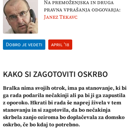
Na premoženjska in druga
pravna vprašanja odgovarja:
Janez Tekavc
Dobro je vedeti
april '18
KAKO SI ZAGOTOVITI OSKRBO
Bralka nima svojih otrok, ima pa stanovanje, ki bi
ga rada podarila nečakinji ali pa bi ji ga zapustila
z oporoko. Hkrati bi rada še naprej živela v tem
stanovanju in si zagotovila, da bo nečakinja
skrbela zanjo oziroma bo doplačevala za domsko
oskrbo, če bo kdaj to potrebno.