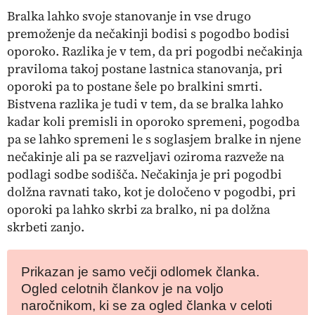
Bralka lahko svoje stanovanje in vse drugo
premoženje da nečakinji bodisi s pogodbo bodisi
oporoko. Razlika je v tem, da pri pogodbi nečakinja
praviloma takoj postane lastnica stanovanja, pri
oporoki pa to postane šele po bralkini smrti.
Bistvena razlika je tudi v tem, da se bralka lahko
kadar koli premisli in oporoko spremeni, pogodba
pa se lahko spremeni le s soglasjem bralke in njene
nečakinje ali pa se razveljavi oziroma razveže na
podlagi sodbe sodišča. Nečakinja je pri pogodbi
dolžna ravnati tako, kot je določeno v pogodbi, pri
oporoki pa lahko skrbi za bralko, ni pa dolžna
skrbeti zanjo.
Prikazan je samo večji odlomek članka.
Ogled celotnih člankov je na voljo
naročnikom, ki se za ogled članka v celoti