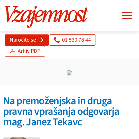
Naročite se
01 530 78 44
Arhiv PDF
Na premoženjska in druga
pravna vprašanja odgovarja
mag. Janez Tekavc