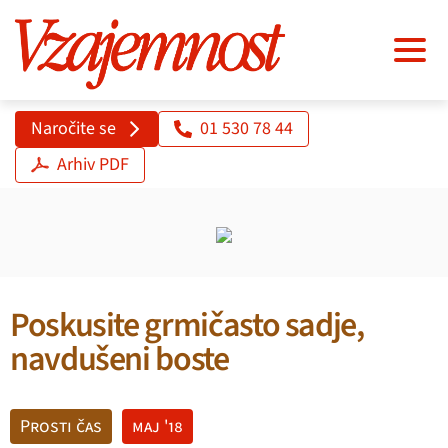
Naročite se
01 530 78 44
Arhiv PDF
Poskusite grmičasto sadje,
navdušeni boste
Prosti čas
maj '18