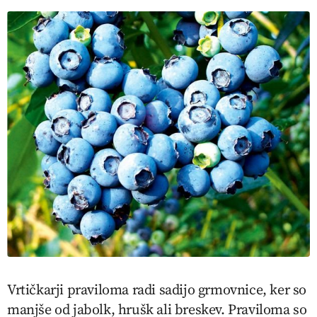
Vrtičkarji praviloma radi sadijo grmovnice, ker so
manjše od jabolk, hrušk ali breskev. Praviloma so