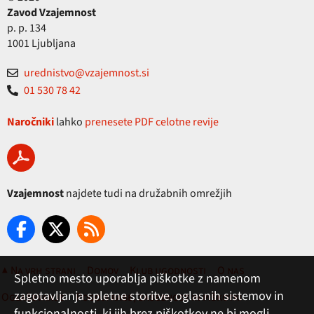
Zavod Vzajemnost
p. p. 134
1001 Ljubljana
urednistvo@vzajemnost.si
01 530 78 42
Naročniki
lahko
prenesete PDF celotne revije
Vzajemnost
najdete tudi na družabnih omrežjih
▲ Na vrh strani
Domov
Klub ugodnosti
O nas
Spletno mesto uporablja piškotke z namenom
zagotavljanja spletne storitve, oglasnih sistemov in
Oglaševanje
Pogoji rabe, zasebnost in piškotki
funkcionalnosti, ki jih brez piškotkov ne bi mogli