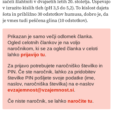
začeli žlahtniti v dvajsetih letih 20. stoletja. Uspevajo
v izrazito kislih tleh (pH 3,5 do 5,2). To kislost dajeta
šota in približno 30 odstotkov humusa, dobro je, da
je vmes tudi peščena glina (10 odstotkov).
Prikazan je samo večji odlomek članka.
Ogled celotnih člankov je na voljo
naročnikom, ki se za ogled članka v celoti
lahko
prijavijo tu
.
Za prijavo potrebujete naročniško številko in
PIN. Če ste naročnik, lahko za pridobitev
številke PIN pošljete svoje podatke (ime,
naslov, naročniška številka) na e-naslov
evzajemnost@vzajemnost.si
.
Če niste naročnik, se lahko
naročite tu
.