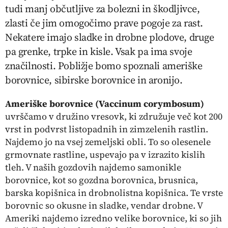
tudi manj občutljive za bolezni in škodljivce,
zlasti če jim omogočimo prave pogoje za rast.
Nekatere imajo sladke in drobne plodove, druge
pa grenke, trpke in kisle. Vsak pa ima svoje
značilnosti. Pobližje bomo spoznali ameriške
borovnice, sibirske borovnice in aronijo.
Ameriške borovnice
(Vaccinum corymbosum)
uvrščamo v družino vresovk, ki združuje več kot 200
vrst in podvrst listopadnih in zimzelenih rastlin.
Najdemo jo na vsej zemeljski obli. To so olesenele
grmovnate rastline, uspevajo pa v izrazito kislih
tleh. V naših gozdovih najdemo samonikle
borovnice, kot so gozdna borovnica, brusnica,
barska kopišnica in drobnolistna kopišnica. Te vrste
borovnic so okusne in sladke, vendar drobne. V
Ameriki najdemo izredno velike borovnice, ki so jih