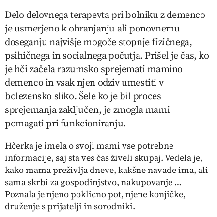
Delo delovnega terapevta pri bolniku z demenco
je usmerjeno k ohranjanju ali ponovnemu
doseganju najvišje mogoče stopnje fizičnega,
psihičnega in socialnega počutja. Prišel je čas, ko
je hči začela razumsko sprejemati mamino
demenco in vsak njen odziv umestiti v
bolezensko sliko. Šele ko je bil proces
sprejemanja zaključen, je zmogla mami
pomagati pri funkcioniranju.
Hčerka je imela o svoji mami vse potrebne
informacije, saj sta ves čas živeli skupaj. Vedela je,
kako mama preživlja dneve, kakšne navade ima, ali
sama skrbi za gospodinjstvo, nakupovanje …
Poznala je njeno poklicno pot, njene konjičke,
druženje s prijatelji in sorodniki.