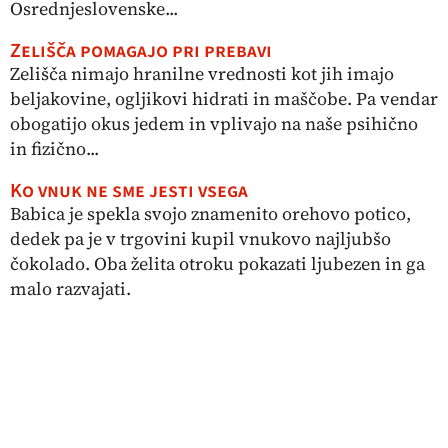
Osrednjeslovenske...
Zelišča pomagajo pri prebavi
Zelišča nimajo hranilne vrednosti kot jih imajo
beljakovine, ogljikovi hidrati in maščobe. Pa vendar
obogatijo okus jedem in vplivajo na naše psihično
in fizično...
Ko vnuk ne sme jesti vsega
Babica je spekla svojo znamenito orehovo potico,
dedek pa je v trgovini kupil vnukovo najljubšo
čokolado. Oba želita otroku pokazati ljubezen in ga
malo razvajati.