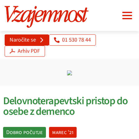
Naročite se
01 530 78 44
Arhiv PDF
Delovnoterapevtski pristop do
osebe z demenco
Dobro počutje
marec '21