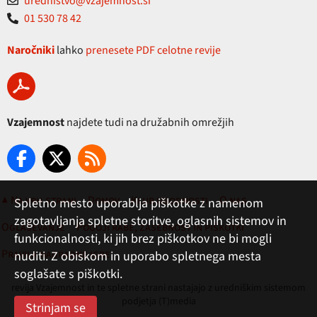
urednistvo@vzajemnost.si
01 530 78 42
Naročniki
lahko
prenesete PDF celotne revije
Vzajemnost
najdete tudi na družabnih omrežjih
▲ Na vrh strani
Domov
Klub ugodnosti
O nas
Spletno mesto uporablja piškotke z namenom
zagotavljanja spletne storitve, oglasnih sistemov in
Oglaševanje
Pogoji rabe, zasebnost in piškotki
funkcionalnosti, ki jih brez piškotkov ne bi mogli
Pravila nagradne igre
nuditi. Z obiskom in uporabo spletnega mesta
soglašate s piškotki.
revija Vzajemnost in te spletne strani nastajajo z uredniškim sistemom
podjetja (T)media