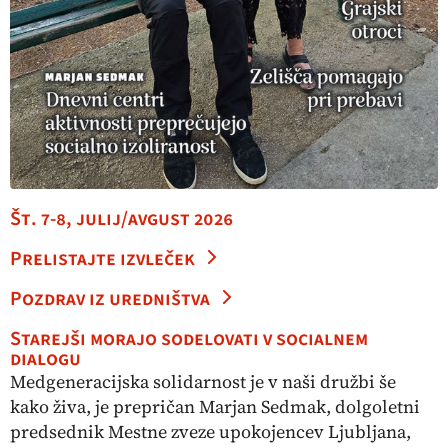
Št. 7-8, julij/avgust 2026
Prelistajte izvleček
Pozdrav iz uredništva
Starejši morajo sodelovati v socialnem
dialogu
Medgeneracijska solidarnost je v naši družbi še
kako živa, je prepričan Marjan Sedmak, dolgoletni
predsednik Mestne zveze upokojencev Ljubljana,