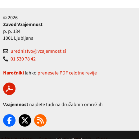
© 2026
Zavod Vzajemnost
p. p. 134
1001 Ljubljana
urednistvo@vzajemnost.si
01 530 78 42
Naročniki
lahko
prenesete PDF celotne revije
Vzajemnost
najdete tudi na družabnih omrežjih
▲ Na vrh strani
Domov
Klub ugodnosti
O nas