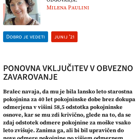
Milena Paulini
Dobro je vedeti
junij '21
PONOVNA VKLJUČITEV V OBVEZNO
ZAVAROVANJE
Bralec navaja, da mu je bila lansko leto starostna
pokojnina za 40 let pokojninske dobe brez dokupa
odmerjena v višini 58,5 odstotka pokojninske
osnove, kar se mu zdi krivično, glede na to, da se
zdaj odstotek odmere pokojnine za moške vsako
leto zvišuje. Zanima ga, ali bi bil upravičen do
nove odmere pokojnine po višjem odmernem