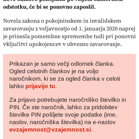
odstotku, če bi se ponovno zaposlil.
Novela zakona o pokojninskem in invalidskem
zavarovanju z veljavnostjo od 1. januarja 2020 naprej
je prinesla pomembne spremembe tudi pri ponovni
vključitvi upokojencev v obvezno zavarovanje.
Prikazan je samo večji odlomek članka.
Ogled celotnih člankov je na voljo
naročnikom, ki se za ogled članka v celoti
lahko
prijavijo tu
.
Za prijavo potrebujete naročniško številko in
PIN. Če ste naročnik, lahko za pridobitev
številke PIN pošljete svoje podatke (ime,
naslov, naročniška številka) na e-naslov
evzajemnost@vzajemnost.si
.