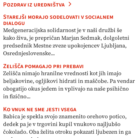
Pozdrav iz uredništva
Starejši morajo sodelovati v socialnem
dialogu
Medgeneracijska solidarnost je v naši družbi še
kako živa, je prepričan Marjan Sedmak, dolgoletni
predsednik Mestne zveze upokojencev Ljubljana,
Osrednjeslovenske...
Zelišča pomagajo pri prebavi
Zelišča nimajo hranilne vrednosti kot jih imajo
beljakovine, ogljikovi hidrati in maščobe. Pa vendar
obogatijo okus jedem in vplivajo na naše psihično
in fizično...
Ko vnuk ne sme jesti vsega
Babica je spekla svojo znamenito orehovo potico,
dedek pa je v trgovini kupil vnukovo najljubšo
čokolado. Oba želita otroku pokazati ljubezen in ga