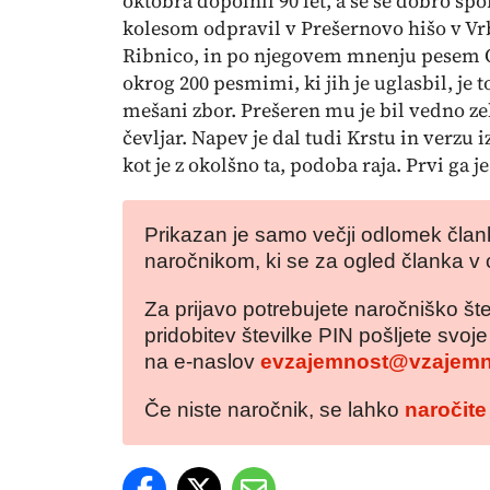
oktobra dopolnil 90 let, a se še dobro spo
kolesom odpravil v Prešernovo hišo v Vrbi
Ribnico, in po njegovem mnenju pesem O 
okrog 200 pesmimi, ki jih je uglasbil, je t
mešani zbor. Prešeren mu je bil vedno ze
čevljar. Napev je dal tudi Krstu in verzu
i
kot je z okolšno ta, podoba raja.
Prvi ga j
Prikazan je samo večji odlomek člank
naročnikom, ki se za ogled članka v 
Za prijavo potrebujete naročniško šte
pridobitev številke PIN pošljete svoj
na e-naslov
evzajemnost@vzajemn
Če niste naročnik, se lahko
naročite