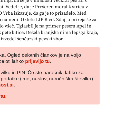
minja, da se je v mladosti večkrat peš ali s
. Vedel je, da je Prešeren moral k stricu v
Vrba izkazuje, da ga je to prizadelo. Med
o namenil Oktetu LIP Bled. Zdaj jo prireja še za
lo všeč. Uglasbil je na primer pesem Apel in
z pete kitice:
Dežela kranjska nima lepšga kraja,
e izvedel šenčurski pevski zbor.
a. Ogled celotnih člankov je na voljo
celoti lahko
prijavijo tu
.
vilko in PIN. Če ste naročnik, lahko za
e podatke (ime, naslov, naročniška številka)
ost.si
.
 tu
.