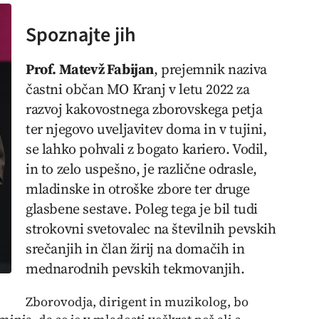
Spoznajte jih
Prof. Matevž Fabijan
, prejemnik naziva
častni občan MO Kranj v letu 2022 za
razvoj kakovostnega zborovskega petja
ter njegovo uveljavitev doma in v tujini,
se lahko pohvali z bogato kariero. Vodil,
in to zelo uspešno, je različne odrasle,
mladinske in otroške zbore ter druge
glasbene sestave. Poleg tega je bil tudi
strokovni svetovalec na številnih pevskih
srečanjih in član žirij na domačih in
mednarodnih pevskih tekmovanjih.
Zborovodja, dirigent in muzikolog, bo