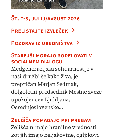
Št. 7-8, julij/avgust 2026
Prelistajte izvleček
Pozdrav iz uredništva
Starejši morajo sodelovati v
socialnem dialogu
Medgeneracijska solidarnost je v
naši družbi še kako živa, je
prepričan Marjan Sedmak,
dolgoletni predsednik Mestne zveze
upokojencev Ljubljana,
Osrednjeslovenske...
Zelišča pomagajo pri prebavi
Zelišča nimajo hranilne vrednosti
kot jih imajo beljakovine, ogljikovi