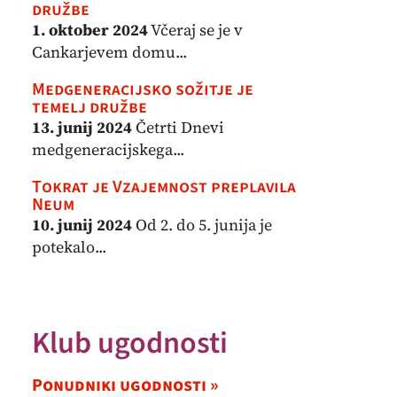
družbe
1. oktober 2024
Včeraj se je v
Cankarjevem domu...
Medgeneracijsko sožitje je
temelj družbe
13. junij 2024
Četrti Dnevi
medgeneracijskega...
Tokrat je Vzajemnost preplavila
Neum
10. junij 2024
Od 2. do 5. junija je
potekalo...
Klub ugodnosti
Ponudniki ugodnosti »