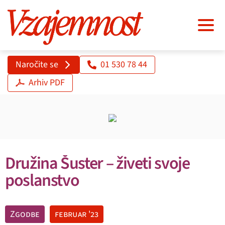
Naročite se
01 530 78 44
Arhiv PDF
Družina Šuster – živeti svoje
poslanstvo
Zgodbe
februar '23