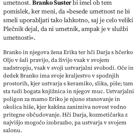
umetnost.
Branko Šuster
bi imel ob tem
pomislek, ker meni, da »besede umetnost ne bi
smeli uporabljati tako lahkotno, saj je celo veliki
Plečnik dejal, da ni umetnik, ampak je v službi
umetnosti«.
Branko in njegova žena Erika ter hči Darja s hčerko
Oljo v šali pravijo, da živijo vsak v svojem
nadstropju, vsak v svoji ustvarjalni svobodi. Oče in
dedek Branko ima svoje kraljestvo v spodnjih
prostorih, kjer ustvarja s keramiko, slika, piše; tam
sta tudi bogata knjižnica in njegov muc. Ustvarjalni
poligon za mamo Eriko je njuno stanovanje in
okolica hiše, kjer kakšna zanimiva novost vedno
pritegne občudovanje. Hči Darja, kozmetičarka z
najvišjo mogočo izobrazbo, pa ustvarja v svojem
salonu.