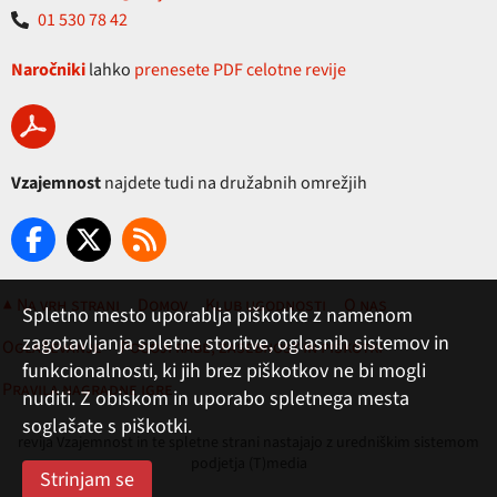
01 530 78 42
Naročniki
lahko
prenesete PDF celotne revije
Vzajemnost
najdete tudi na družabnih omrežjih
▲ Na vrh strani
Domov
Klub ugodnosti
O nas
Spletno mesto uporablja piškotke z namenom
zagotavljanja spletne storitve, oglasnih sistemov in
Oglaševanje
Pogoji rabe, zasebnost in piškotki
funkcionalnosti, ki jih brez piškotkov ne bi mogli
Pravila nagradne igre
nuditi. Z obiskom in uporabo spletnega mesta
soglašate s piškotki.
revija Vzajemnost in te spletne strani nastajajo z uredniškim sistemom
podjetja (T)media