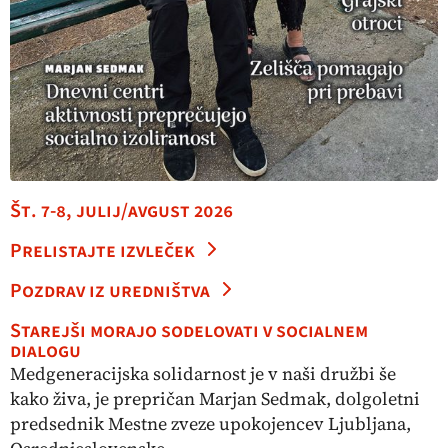
Št. 7-8, julij/avgust 2026
Prelistajte izvleček
Pozdrav iz uredništva
Starejši morajo sodelovati v socialnem
dialogu
Medgeneracijska solidarnost je v naši družbi še
kako živa, je prepričan Marjan Sedmak, dolgoletni
predsednik Mestne zveze upokojencev Ljubljana,