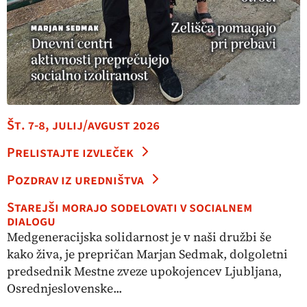
Št. 7-8, julij/avgust 2026
Prelistajte izvleček
Pozdrav iz uredništva
Starejši morajo sodelovati v socialnem
dialogu
Medgeneracijska solidarnost je v naši družbi še
kako živa, je prepričan Marjan Sedmak, dolgoletni
predsednik Mestne zveze upokojencev Ljubljana,
Osrednjeslovenske...