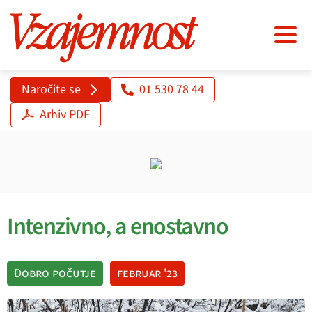
Naročite se
01 530 78 44
Arhiv PDF
Intenzivno, a enostavno
Dobro počutje
februar '23