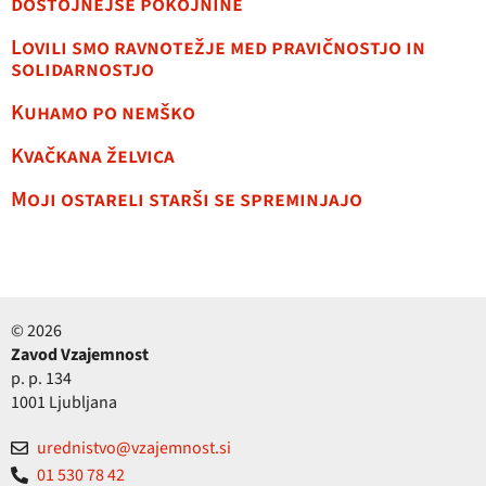
dostojnejše pokojnine
Lovili smo ravnotežje med pravičnostjo in
solidarnostjo
Kuhamo po nemško
Kvačkana želvica
Moji ostareli starši se spreminjajo
© 2026
Zavod Vzajemnost
p. p. 134
1001 Ljubljana
urednistvo@vzajemnost.si
01 530 78 42