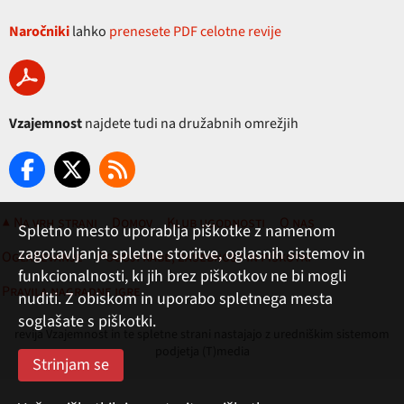
Naročniki
lahko
prenesete PDF celotne revije
Vzajemnost
najdete tudi na družabnih omrežjih
▲ Na vrh strani
Domov
Klub ugodnosti
O nas
Spletno mesto uporablja piškotke z namenom
zagotavljanja spletne storitve, oglasnih sistemov in
Oglaševanje
Pogoji rabe, zasebnost in piškotki
funkcionalnosti, ki jih brez piškotkov ne bi mogli
Pravila nagradne igre
nuditi. Z obiskom in uporabo spletnega mesta
soglašate s piškotki.
revija Vzajemnost in te spletne strani nastajajo z uredniškim sistemom
podjetja (T)media