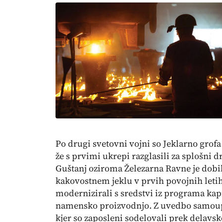
Po drugi svetovni vojni so Jeklarno grofa
že s prvimi ukrepi razglasili za splošn
Guštanj oziroma Železarna Ravne je dobila
kakovostnem jeklu v prvih povojnih letih 
modernizirali s sredstvi iz programa kap
namensko proizvodnjo. Z uvedbo samoupra
kjer so zaposleni sodelovali prek delavs