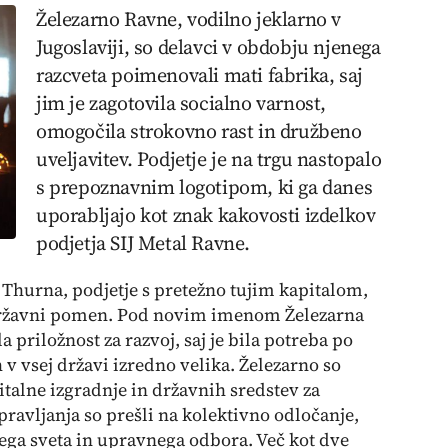
Železarno Ravne, vodilno jeklarno v
Jugoslaviji, so delavci v obdobju njenega
razcveta poimenovali
mati fabrika
, saj
jim je zagotovila socialno varnost,
omogočila strokovno rast in družbeno
uveljavitev. Podjetje je na trgu nastopalo
s prepoznavnim logotipom, ki ga danes
uporabljajo kot znak kakovosti izdelkov
podjetja SIJ Metal Ravne.
 Thurna, podjetje s pretežno tujim kapitalom,
i državni pomen. Pod novim imenom Železarna
 priložnost za razvoj, saj je bila potreba po
v vsej državi izredno velika. Železarno so
italne izgradnje in državnih sredstev za
vljanja so prešli na kolektivno odločanje,
kega sveta in upravnega odbora. Več kot dve