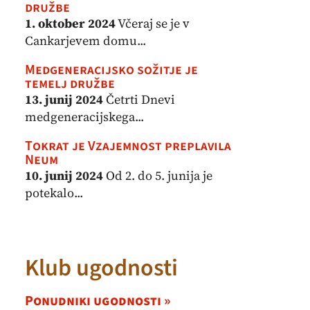
družbe
1. oktober 2024
Včeraj se je v
Cankarjevem domu...
Medgeneracijsko sožitje je
temelj družbe
13. junij 2024
Četrti Dnevi
medgeneracijskega...
Tokrat je Vzajemnost preplavila
Neum
10. junij 2024
Od 2. do 5. junija je
potekalo...
Klub ugodnosti
Ponudniki ugodnosti »