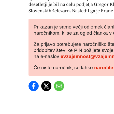
desetletji je bil na čelu podjetja Gregor 
Slovenskih železarn. Nasledil ga je Franc 
Prikazan je samo večji odlomek člank
naročnikom, ki se za ogled članka v 
Za prijavo potrebujete naročniško šte
pridobitev številke PIN pošljete svoj
na e-naslov
evzajemnost@vzajemn
Če niste naročnik, se lahko
naročite