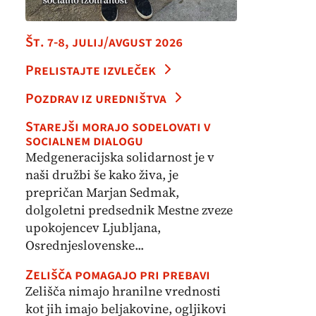
Št. 7-8, julij/avgust 2026
Prelistajte izvleček
Pozdrav iz uredništva
Starejši morajo sodelovati v
socialnem dialogu
Medgeneracijska solidarnost je v
naši družbi še kako živa, je
prepričan Marjan Sedmak,
dolgoletni predsednik Mestne zveze
upokojencev Ljubljana,
Osrednjeslovenske...
Zelišča pomagajo pri prebavi
Zelišča nimajo hranilne vrednosti
kot jih imajo beljakovine, ogljikovi