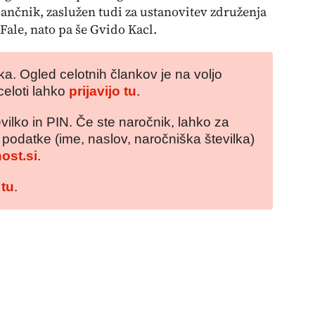
Klančnik, zaslužen tudi za ustanovitev združenja
Fale, nato pa še Gvido Kacl.
a. Ogled celotnih člankov je na voljo
celoti lahko
prijavijo tu
.
vilko in PIN. Če ste naročnik, lahko za
e podatke (ime, naslov, naročniška številka)
ost.si
.
 tu
.