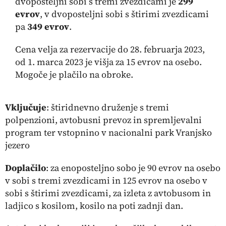
dvoposteljni sobi s tremi zvezdicami je
299
evrov
, v dvoposteljni sobi s štirimi zvezdicami
pa
349 evrov
.
Cena velja za rezervacije do 28. februarja 2023,
od 1. marca 2023 je višja za 15 evrov na osebo.
Mogoče je plačilo na obroke.
Vključuje
: štiridnevno druženje s tremi
polpenzioni, avtobusni prevoz in spremljevalni
program ter vstopnino v nacionalni park Vranjsko
jezero
Doplačilo
: za enoposteljno sobo je 90 evrov na osebo
v sobi s tremi zvezdicami in 125 evrov na osebo v
sobi s štirimi zvezdicami, za izleta z avtobusom in
ladjico s kosilom, kosilo na poti zadnji dan.