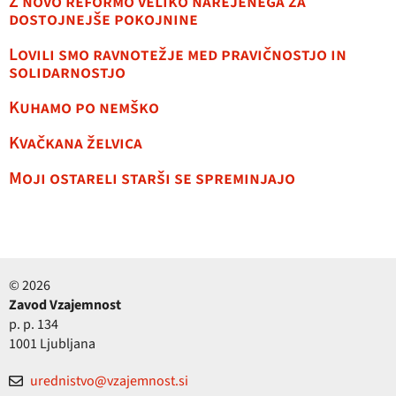
Z novo reformo veliko narejenega za
dostojnejše pokojnine
Lovili smo ravnotežje med pravičnostjo in
solidarnostjo
Kuhamo po nemško
Kvačkana želvica
Moji ostareli starši se spreminjajo
© 2026
Zavod Vzajemnost
p. p. 134
1001 Ljubljana
urednistvo@vzajemnost.si