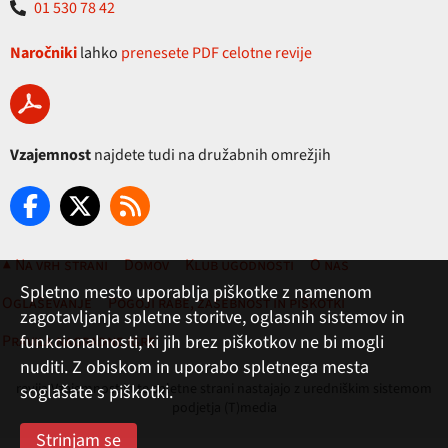
01 530 78 42
Naročniki
lahko
prenesete PDF celotne revije
Vzajemnost
najdete tudi na družabnih omrežjih
▲ Na vrh strani
Domov
Klub ugodnosti
O nas
Spletno mesto uporablja piškotke z namenom
Oglaševanje
Pogoji rabe, zasebnost in piškotki
zagotavljanja spletne storitve, oglasnih sistemov in
funkcionalnosti, ki jih brez piškotkov ne bi mogli
Pravila nagradne igre
nuditi. Z obiskom in uporabo spletnega mesta
revija Vzajemnost in te spletne strani nastajajo z uredniškim sistemom
soglašate s piškotki.
podjetja (T)media