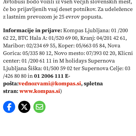
Avtobusi bodo vozili iz vseh večjih slovenskih mest,
če bo prijavljenih vsaj deset potnikov. Za udeležence
z lastnim prevozom je 25 evrov popusta.
Informacije in prijave:
Kompas Ljubljana: 01 /200
62 22, BTC Hala A: 01/520 69 00, Kranj: 04/201 42 61,
Maribor: 02/234 69 55, Koper: 05/663 05 84, Nova
Gorica: 05/335 80 12, Novo mesto: 07/393 02 20, Klicni
center: 01 /200 61 11 in M holidays Supernova
Ljubljana Šiška: 01/500 59 02 ter Supernova Celje: 03
/426 80 80 in
01 2006 111 E-
pošta:
vednozvami@kompas.si
, spletna
stran:
www.kompas.si
)