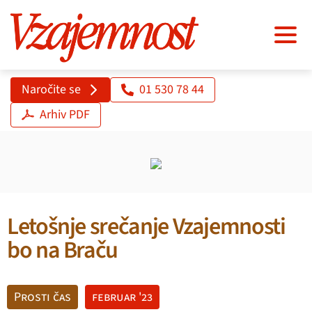
Naročite se
01 530 78 44
Arhiv PDF
Letošnje srečanje Vzajemnosti
bo na Braču
Prosti čas
februar '23