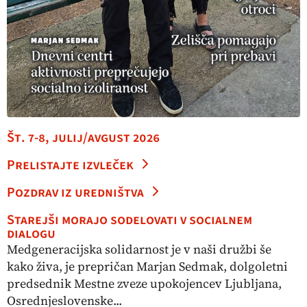
Št. 7-8, julij/avgust 2026
Prelistajte izvleček
Pozdrav iz uredništva
Starejši morajo sodelovati v socialnem
dialogu
Medgeneracijska solidarnost je v naši družbi še
kako živa, je prepričan Marjan Sedmak, dolgoletni
predsednik Mestne zveze upokojencev Ljubljana,
Osrednjeslovenske...