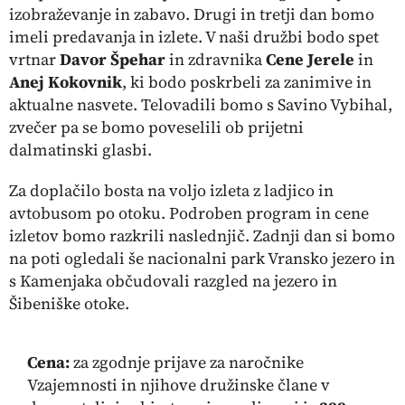
izobraževanje in zabavo. Drugi in tretji dan bomo
imeli predavanja in izlete. V naši družbi bodo spet
vrtnar
Davor Špehar
in zdravnika
Cene Jerele
in
Anej Kokovnik
, ki bodo poskrbeli za zanimive in
aktualne nasvete. Telovadili bomo s Savino Vybihal,
zvečer pa se bomo poveselili ob prijetni
dalmatinski glasbi.
Za doplačilo bosta na voljo izleta z ladjico in
avtobusom po otoku. Podroben program in cene
izletov bomo razkrili naslednjič. Zadnji dan si bomo
na poti ogledali še nacionalni park Vransko jezero in
s Kamenjaka občudovali razgled na jezero in
Šibeniške otoke.
Cena:
za zgodnje prijave za naročnike
Vzajemnosti in njihove družinske člane v