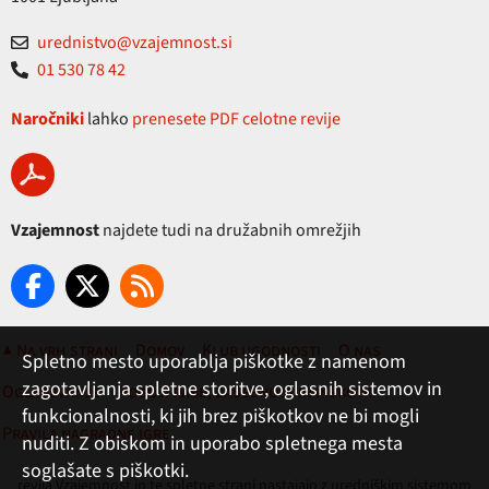
urednistvo@vzajemnost.si
01 530 78 42
Naročniki
lahko
prenesete PDF celotne revije
Vzajemnost
najdete tudi na družabnih omrežjih
▲ Na vrh strani
Domov
Klub ugodnosti
O nas
Spletno mesto uporablja piškotke z namenom
zagotavljanja spletne storitve, oglasnih sistemov in
Oglaševanje
Pogoji rabe, zasebnost in piškotki
funkcionalnosti, ki jih brez piškotkov ne bi mogli
Pravila nagradne igre
nuditi. Z obiskom in uporabo spletnega mesta
soglašate s piškotki.
revija Vzajemnost in te spletne strani nastajajo z uredniškim sistemom