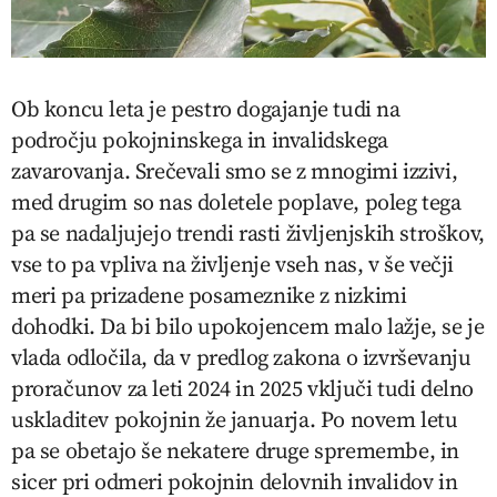
Ob koncu leta je pestro dogajanje tudi na
področju pokojninskega in invalidskega
zavarovanja. Srečevali smo se z mnogimi izzivi,
med drugim so nas doletele poplave, poleg tega
pa se nadaljujejo trendi rasti življenjskih stroškov,
vse to pa vpliva na življenje vseh nas, v še večji
meri pa prizadene posameznike z nizkimi
dohodki. Da bi bilo upokojencem malo lažje, se je
vlada odločila, da v predlog zakona o izvrševanju
proračunov za leti 2024 in 2025 vključi tudi delno
uskladitev pokojnin že januarja. Po novem letu
pa se obetajo še nekatere druge spremembe, in
sicer pri odmeri pokojnin delovnih invalidov in