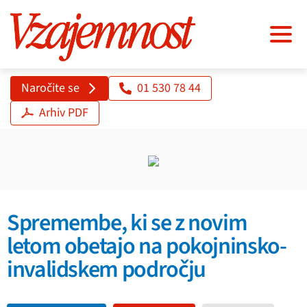
Naročite se
01 530 78 44
Arhiv PDF
Spremembe, ki se z novim
letom obetajo na pokojninsko-
invalidskem področju