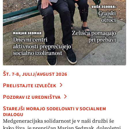
Št. 7-8, julij/avgust 2026
Prelistajte izvleček
Pozdrav iz uredništva
Starejši morajo sodelovati v socialnem
dialogu
Medgeneracijska solidarnost je v naši družbi še
kako živa, je prepričan Marjan Sedmak, dolgoletni