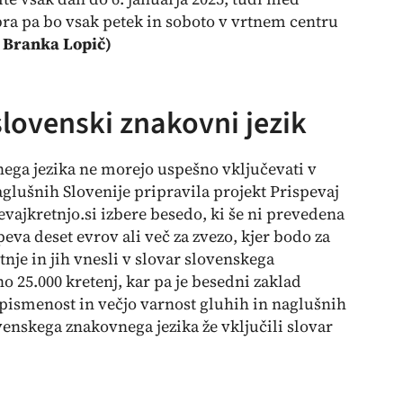
bra pa bo vsak petek in soboto v vrtnem centru
: Branka Lopič)
lovenski znakovni jezik
nega jezika ne morejo uspešno vključevati v
aglušnih Slovenije pripravila projekt
Prispevaj
evajkretnjo.si
izbere besedo, ki še ni prevedena
eva deset evrov ali več za zvezo, kjer bodo za
tnje in jih vnesli v slovar slovenskega
o 25.000 kretenj, kar pa je besedni zaklad
šo pismenost in večjo varnost gluhih in naglušnih
ovenskega znakovnega jezika že vključili slovar