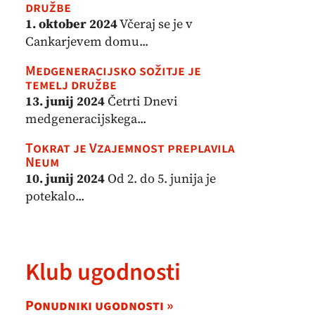
družbe
1. oktober 2024
Včeraj se je v
Cankarjevem domu...
Medgeneracijsko sožitje je
temelj družbe
13. junij 2024
Četrti Dnevi
medgeneracijskega...
Tokrat je Vzajemnost preplavila
Neum
10. junij 2024
Od 2. do 5. junija je
potekalo...
Klub ugodnosti
Ponudniki ugodnosti »