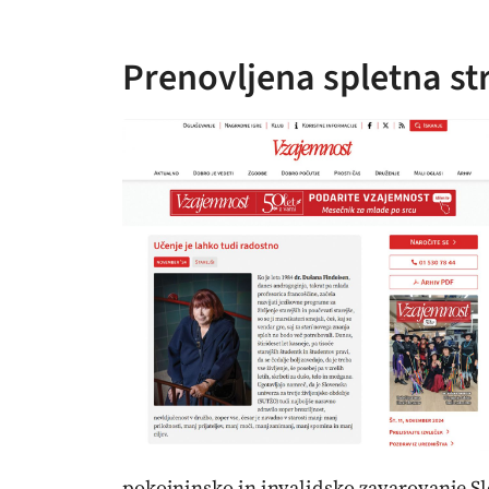
Prenovljena spletna st
pokojninsko in invalidsko zavarovanje Slo