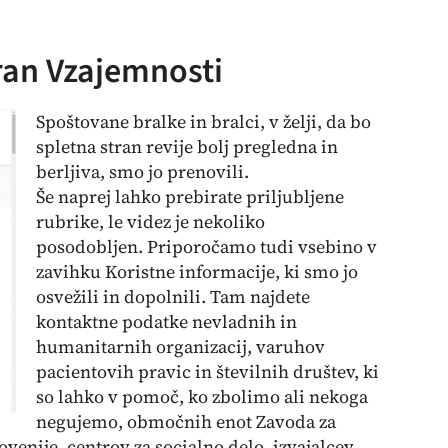
ran Vzajemnosti
Spoštovane bralke in bralci, v želji, da bo
spletna stran revije bolj pregledna in
berljiva, smo jo prenovili.
Še naprej lahko prebirate
priljubljene
rubrike, le videz je nekoliko
posodobljen. Priporočamo tudi vsebino v
zavihku
Koristne informacije
, ki smo jo
osvežili in dopolnili. Tam najdete
kontaktne podatke nevladnih in
humanitarnih organizacij, varuhov
pacientovih pravic in številnih društev, ki
so lahko v pomoč, ko zbolimo ali nekoga
negujemo, območnih enot Zavoda za
venije, centrov za socialno delo, izvajalcev