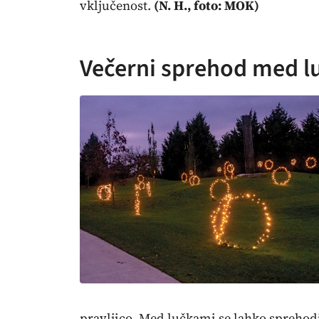
vključenost.
(N. H., foto: MOK)
Večerni sprehod med l
pravljico. Med lučkami se lahko sprehodi