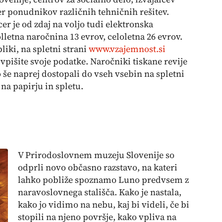
r ponudnikov različnih tehničnih rešitev.
cer je od zdaj na voljo tudi elektronska
letna naročnina 13 evrov, celoletna 26 evrov.
liki, na spletni strani
www.vzajemnost.si
 vpišite svoje podatke. Naročniki tiskane revije
še naprej dostopali do vseh vsebin na spletni
na papirju in spletu.
V Prirodoslovnem muzeju Slovenije so
odprli novo občasno razstavo, na kateri
lahko pobliže spoznamo Luno predvsem z
naravoslovnega stališča. Kako je nastala,
kako jo vidimo na nebu, kaj bi videli, če bi
stopili na njeno površje, kako vpliva na