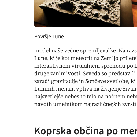
Površje Lune
model naše večne spremljevalke. Na razst
Lune, ki je kot meteorit na Zemljo prile
interaktivnem virtualnem sprehodu po Lun
druge zanimivosti. Seveda so predstavili
zaradi gravitacije in Sončeve svetlobe, ki
Luninih menah, vpliva na življenje živali,
najsvetlejše nebesno telo na nočnem neb
navdih umetnikom najrazličnejših zvrsti
Koprska občina po mer