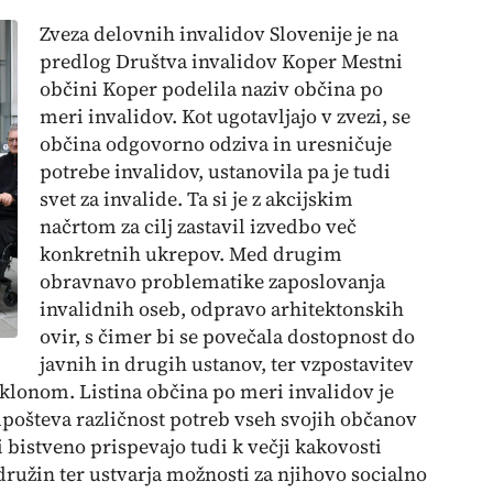
Zveza delovnih invalidov Slovenije je na
predlog Društva invalidov Koper Mestni
občini Koper podelila naziv občina po
meri invalidov. Kot ugotavljajo v zvezi, se
občina odgovorno odziva in uresničuje
potrebe invalidov, ustanovila pa je tudi
svet za invalide. Ta si je z akcijskim
načrtom za cilj zastavil izvedbo več
konkretnih ukrepov. Med drugim
obravnavo problematike zaposlovanja
invalidnih oseb, odpravo arhitektonskih
ovir, s čimer bi se povečala dostopnost do
javnih in drugih ustanov, ter vzpostavitev
aklonom. Listina
občina po meri invalidov
je
upošteva različnost potreb vseh svojih občanov
i bistveno prispevajo tudi k večji kakovosti
družin ter ustvarja možnosti za njihovo socialno