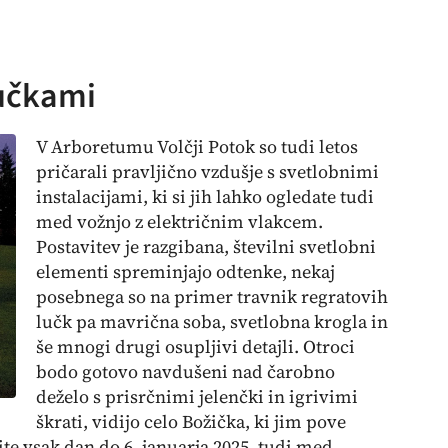
učkami
V Arboretumu Volčji Potok so tudi letos
pričarali pravljično vzdušje s svetlobnimi
instalacijami, ki si jih lahko ogledate tudi
med vožnjo z električnim vlakcem.
Postavitev je razgibana, številni svetlobni
elementi spreminjajo odtenke, nekaj
posebnega so na primer travnik regratovih
lučk pa mavrična soba, svetlobna krogla in
še mnogi drugi osupljivi detajli. Otroci
bodo gotovo navdušeni nad čarobno
deželo s prisrčnimi jelenčki in igrivimi
škrati, vidijo celo Božička, ki jim pove
te vsak dan do 6. januarja 2025, tudi med