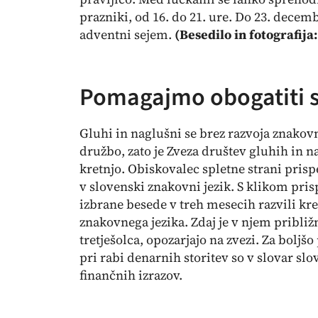
prazniki, od 16. do 21. ure. Do 23. decem
adventni sejem.
(Besedilo in fotografija
Pomagajmo obogatiti s
Gluhi in naglušni se brez razvoja znakov
družbo, zato je Zveza društev gluhih in n
kretnjo
. Obiskovalec spletne strani
prisp
v slovenski znakovni jezik. S klikom prisp
izbrane besede v treh mesecih razvili kre
znakovnega jezika. Zdaj je v njem približn
tretješolca, opozarjajo na zvezi. Za bolj
pri rabi denarnih storitev so v slovar sl
finančnih izrazov.