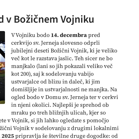
ed v Božičnem Vojniku
V Vojniku bodo
14. decembra
pred
cerkvijo sv. Jerneja slovesno odprli
jubilejni deseti Božični Vojnik, ki je veliko
več kot le razstava jaslic. Teh sicer ne bo
manjkalo (lani so jih pokazali veliko več
kot 200), saj k sodelovanju vabijo
ustvarjalce od blizu in daleč, ki jim
domišljije in ustvarjalnosti ne manjka. Na
ogled bodo v Domu sv. Jerneja ter v cerkvi
in njeni okolici. Najlepši je sprehod ob
mraku po treh bližnjih ulicah, kjer so
te v Vojnik, si jih lahko ogledate s pomočjo
ožični Vojnik v sodelovanju z drugimi lokalnimi
a 2025
pripravlja še številne druge dogodke: od