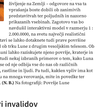
življenje na Zemlji – odgovore na vsa ta
vprašanja boste dobili ob zanimivih
predstavitvah ter poljudnih in nazorno
prikazanih vsebinah. Zagotovo vas bo
navdušil interaktivni model v razmerju 1 :
2.000.0000, na svetu največji realistični
avi se lahko dotaknete tudi prave površine
tel ob trku Lune z drugim vesoljskim telesom. Ob
i lahko raziskujete njeno površje, kraterje in
 tudi nekaj izbranih primerov o tem, kako Luna
 se od nje odbija vse do nas ob različnih
 rastline in ljudi. Pa tudi, kakšen vpliv ima kot
u na mnoga verovanja, mite in povedke ter
.
(N. B.)
Na fotografiji: Površje Lune
i invalidov