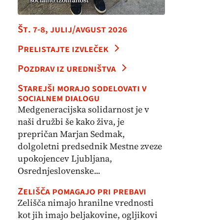
Št. 7-8, julij/avgust 2026
Prelistajte izvleček
Pozdrav iz uredništva
Starejši morajo sodelovati v
socialnem dialogu
Medgeneracijska solidarnost je v
naši družbi še kako živa, je
prepričan Marjan Sedmak,
dolgoletni predsednik Mestne zveze
upokojencev Ljubljana,
Osrednjeslovenske...
Zelišča pomagajo pri prebavi
Zelišča nimajo hranilne vrednosti
kot jih imajo beljakovine, ogljikovi