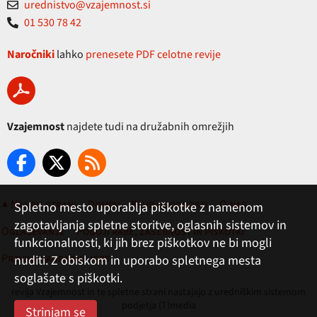
urednistvo@vzajemnost.si
01 530 78 42
Naročniki
lahko
prenesete PDF celotne revije
Vzajemnost
najdete tudi na družabnih omrežjih
▲ Na vrh strani
Domov
Klub ugodnosti
O nas
Spletno mesto uporablja piškotke z namenom
zagotavljanja spletne storitve, oglasnih sistemov in
Oglaševanje
Pogoji rabe, zasebnost in piškotki
funkcionalnosti, ki jih brez piškotkov ne bi mogli
Pravila nagradne igre
nuditi. Z obiskom in uporabo spletnega mesta
soglašate s piškotki.
revija Vzajemnost in te spletne strani nastajajo z uredniškim sistemom
podjetja (T)media