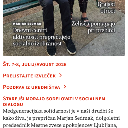
Št. 7-8, julij/avgust 2026
Prelistajte izvleček
Pozdrav iz uredništva
Starejši morajo sodelovati v socialnem
dialogu
Medgeneracijska solidarnost je v naši družbi še
kako živa, je prepričan Marjan Sedmak, dolgoletni
predsednik Mestne zveze upokojencev Ljubljana,