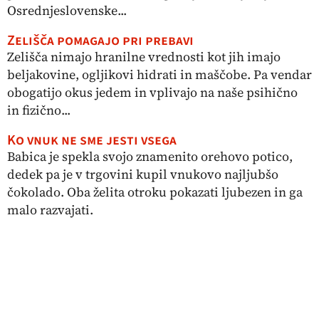
Osrednjeslovenske...
Zelišča pomagajo pri prebavi
Zelišča nimajo hranilne vrednosti kot jih imajo
beljakovine, ogljikovi hidrati in maščobe. Pa vendar
obogatijo okus jedem in vplivajo na naše psihično
in fizično...
Ko vnuk ne sme jesti vsega
Babica je spekla svojo znamenito orehovo potico,
dedek pa je v trgovini kupil vnukovo najljubšo
čokolado. Oba želita otroku pokazati ljubezen in ga
malo razvajati.