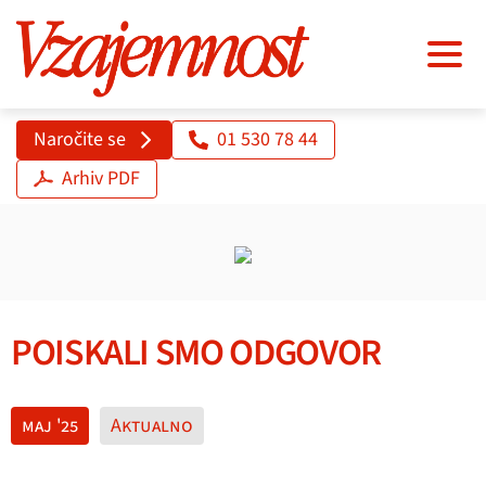
Naročite se
01 530 78 44
Arhiv PDF
POISKALI SMO ODGOVOR
maj '25
Aktualno