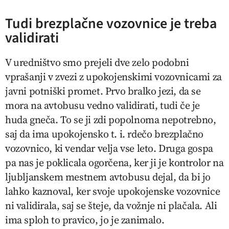
Tudi brezplačne vozovnice je treba
validirati
V uredništvo smo prejeli dve zelo podobni
vprašanji v zvezi z upokojenskimi vozovnicami za
javni potniški promet. Prvo bralko jezi, da se
mora na avtobusu vedno validirati, tudi če je
huda gneča. To se ji zdi popolnoma nepotrebno,
saj da ima upokojensko t. i.
rdečo
brezplačno
vozovnico, ki vendar velja vse leto. Druga gospa
pa nas je poklicala ogorčena, ker ji je kontrolor na
ljubljanskem mestnem avtobusu dejal, da bi jo
lahko kaznoval, ker svoje upokojenske vozovnice
ni validirala, saj se šteje, da vožnje ni plačala. Ali
ima sploh to pravico, jo je zanimalo.