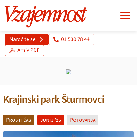
Naročite se
01 530 78 44
Arhiv PDF
Krajinski park Šturmovci
Prosti čas
junij '25
Potovanja