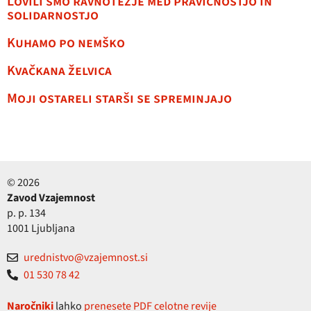
Lovili smo ravnotežje med pravičnostjo in
solidarnostjo
Kuhamo po nemško
Kvačkana želvica
Moji ostareli starši se spreminjajo
© 2026
Zavod Vzajemnost
p. p. 134
1001 Ljubljana
urednistvo@vzajemnost.si
01 530 78 42
Naročniki
lahko
prenesete PDF celotne revije