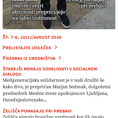
Št. 7-8, julij/avgust 2026
Prelistajte izvleček
Pozdrav iz uredništva
Starejši morajo sodelovati v socialnem
dialogu
Medgeneracijska solidarnost je v naši družbi še
kako živa, je prepričan Marjan Sedmak, dolgoletni
predsednik Mestne zveze upokojencev Ljubljana,
Osrednjeslovenske...
Zelišča pomagajo pri prebavi
Zelišča nimajo hranilne vrednosti kot jih imajo