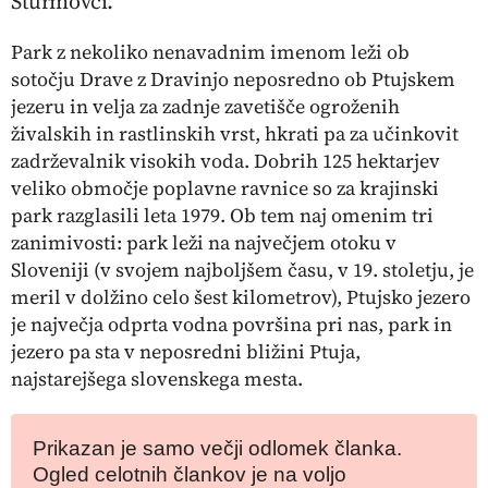
Šturmovci.
Park z nekoliko nenavadnim imenom leži ob
sotočju Drave z Dravinjo neposredno ob Ptujskem
jezeru in velja za zadnje zavetišče ogroženih
živalskih in rastlinskih vrst, hkrati pa za učinkovit
zadrževalnik visokih voda. Dobrih 125 hektarjev
veliko območje poplavne ravnice so za krajinski
park razglasili leta 1979. Ob tem naj omenim tri
zanimivosti: park leži na največjem otoku v
Sloveniji (v svojem najboljšem času, v 19. stoletju, je
meril v dolžino celo šest kilometrov), Ptujsko jezero
je največja odprta vodna površina pri nas, park in
jezero pa sta v neposredni bližini Ptuja,
najstarejšega slovenskega mesta.
Prikazan je samo večji odlomek članka.
Ogled celotnih člankov je na voljo