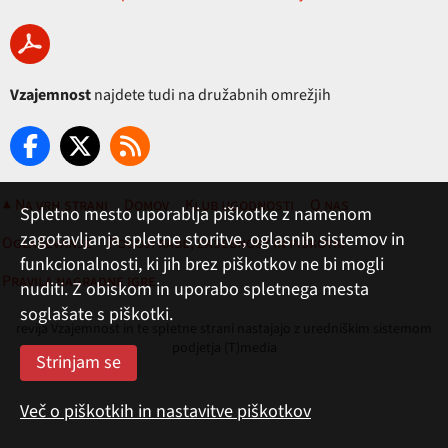
Vzajemnost
najdete tudi na družabnih omrežjih
▲ Na vrh strani
Domov
Klub ugodnosti
O nas
Spletno mesto uporablja piškotke z namenom
zagotavljanja spletne storitve, oglasnih sistemov in
Oglaševanje
Pogoji rabe, zasebnost in piškotki
funkcionalnosti, ki jih brez piškotkov ne bi mogli
Pravila nagradne igre
nuditi. Z obiskom in uporabo spletnega mesta
soglašate s piškotki.
revija Vzajemnost in te spletne strani nastajajo z uredniškim sistemom
podjetja (T)media
Več o piškotkih in nastavitve piškotkov