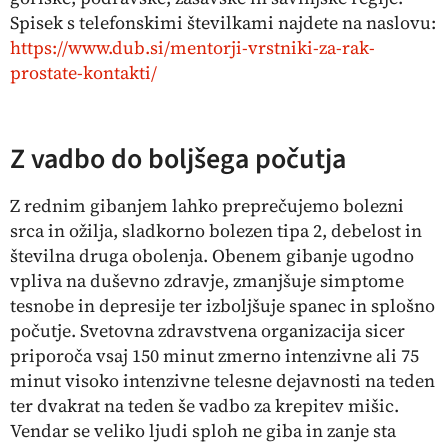
Spisek s telefonskimi številkami najdete na naslovu:
https://www.dub.si/mentorji-vrstniki-za-rak-
prostate-kontakti/
Z vadbo do boljšega počutja
Z rednim gibanjem lahko preprečujemo bolezni
srca in ožilja, sladkorno bolezen tipa 2, debelost in
številna druga obolenja. Obenem gibanje ugodno
vpliva na duševno zdravje, zmanjšuje simptome
tesnobe in depresije ter izboljšuje spanec in splošno
počutje. Svetovna zdravstvena organizacija sicer
priporoča vsaj 150 minut zmerno intenzivne ali 75
minut visoko intenzivne telesne dejavnosti na teden
ter dvakrat na teden še vadbo za krepitev mišic.
Vendar se veliko ljudi sploh ne giba in zanje sta