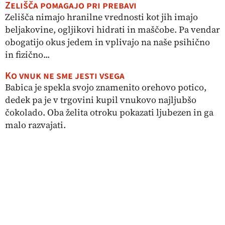
Zelišča pomagajo pri prebavi
Zelišča nimajo hranilne vrednosti kot jih imajo
beljakovine, ogljikovi hidrati in maščobe. Pa vendar
obogatijo okus jedem in vplivajo na naše psihično
in fizično...
Ko vnuk ne sme jesti vsega
Babica je spekla svojo znamenito orehovo potico,
dedek pa je v trgovini kupil vnukovo najljubšo
čokolado. Oba želita otroku pokazati ljubezen in ga
malo razvajati.