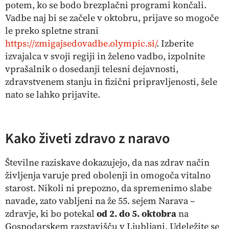
potem, ko se bodo brezplačni programi končali.
Vadbe naj bi se začele v oktobru, prijave so mogoče
le preko spletne strani
https://zmigajsedovadbe.olympic.si/
. Izberite
izvajalca v svoji regiji in želeno vadbo, izpolnite
vprašalnik o dosedanji telesni dejavnosti,
zdravstvenem stanju in fizični pripravljenosti, šele
nato se lahko prijavite.
Kako živeti zdravo z naravo
Številne raziskave dokazujejo, da nas zdrav način
življenja varuje pred obolenji in omogoča vitalno
starost. Nikoli ni prepozno, da spremenimo slabe
navade, zato vabljeni na že 55. sejem Narava –
zdravje, ki bo potekal
od 2. do 5. oktobra
na
Gospodarskem razstavišču v Ljubljani. Udeležite se