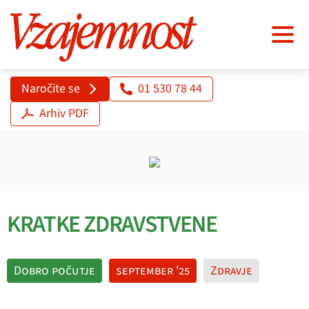
Naročite se
01 530 78 44
Arhiv PDF
KRATKE ZDRAVSTVENE
Dobro počutje
september '25
Zdravje