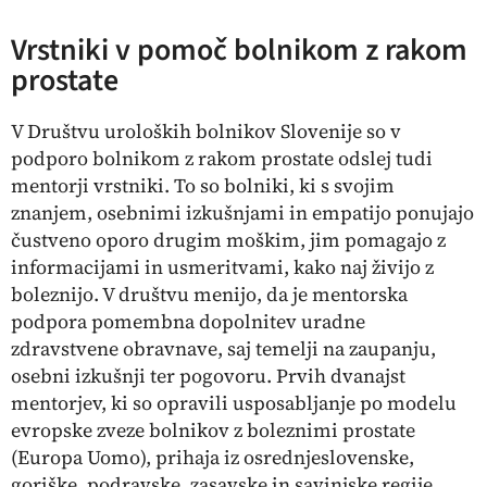
Vrstniki v pomoč bolnikom z rakom
prostate
V Društvu uroloških bolnikov Slovenije so v
podporo bolnikom z rakom prostate odslej tudi
mentorji vrstniki. To so bolniki, ki s svojim
znanjem, osebnimi izkušnjami in empatijo ponujajo
čustveno oporo drugim moškim, jim pomagajo z
informacijami in usmeritvami, kako naj živijo z
boleznijo. V društvu menijo, da je mentorska
podpora pomembna dopolnitev uradne
zdravstvene obravnave, saj temelji na zaupanju,
osebni izkušnji ter pogovoru. Prvih dvanajst
mentorjev, ki so opravili usposabljanje po modelu
evropske zveze bolnikov z boleznimi prostate
(Europa Uomo), prihaja iz osrednjeslovenske,
goriške, podravske, zasavske in savinjske regije.