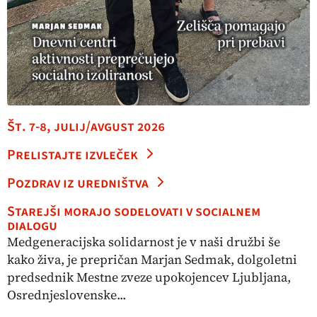
Št. 7-8, julij/avgust 2026
Prelistajte izvleček
Pozdrav iz uredništva
Starejši morajo sodelovati v socialnem
dialogu
Medgeneracijska solidarnost je v naši družbi še
kako živa, je prepričan Marjan Sedmak, dolgoletni
predsednik Mestne zveze upokojencev Ljubljana,
Osrednjeslovenske...