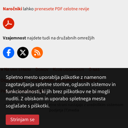
Naročniki
lahko
prenesete PDF celotne revije
Vzajemnost
najdete tudi na družabnih omrežjih
▲ Na vrh strani
Domov
Klub ugodnosti
O nas
Spletno mesto uporablja piškotke z namenom
Oglaševanje
Pogoji rabe, zasebnost in piškotki
zagotavljanja spletne storitve, oglasnih sistemov in
funkcionalnosti, ki jih brez piškotkov ne bi mogli
Pravila nagradne igre
nuditi. Z obiskom in uporabo spletnega mesta
revija Vzajemnost in te spletne strani nastajajo z uredniškim sistemom
soglašate s piškotki.
podjetja (T)media