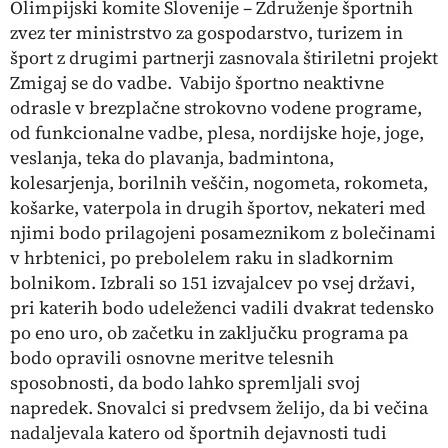
Olimpijski komite Slovenije – Združenje športnih
zvez ter ministrstvo za gospodarstvo, turizem in
šport z drugimi partnerji zasnovala štiriletni projekt
Zmigaj se do vadbe
. Vabijo športno neaktivne
odrasle v brezplačne strokovno vodene programe,
od funkcionalne vadbe, plesa, nordijske hoje, joge,
veslanja, teka do plavanja, badmintona,
kolesarjenja, borilnih veščin, nogometa, rokometa,
košarke, vaterpola in drugih športov, nekateri med
njimi bodo prilagojeni posameznikom z bolečinami
v hrbtenici, po prebolelem raku in sladkornim
bolnikom. Izbrali so 151 izvajalcev po vsej državi,
pri katerih bodo udeleženci vadili dvakrat tedensko
po eno uro, ob začetku in zaključku programa pa
bodo opravili osnovne meritve telesnih
sposobnosti, da bodo lahko spremljali svoj
napredek. Snovalci si predvsem želijo, da bi večina
nadaljevala katero od športnih dejavnosti tudi