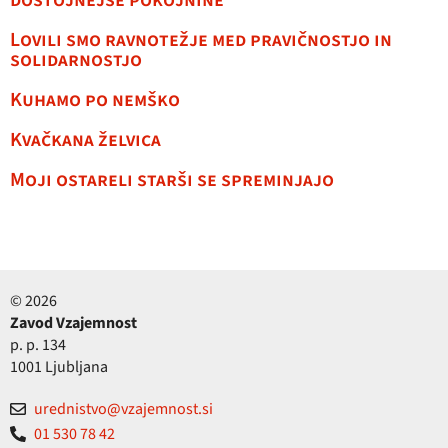
dostojnejše pokojnine
Lovili smo ravnotežje med pravičnostjo in
solidarnostjo
Kuhamo po nemško
Kvačkana želvica
Moji ostareli starši se spreminjajo
© 2026
Zavod Vzajemnost
p. p. 134
1001 Ljubljana
urednistvo@vzajemnost.si
01 530 78 42