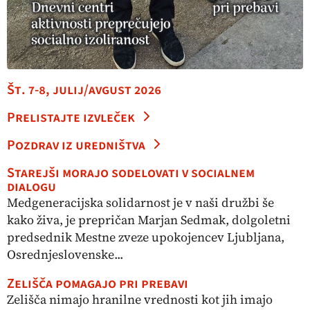
Št. 7-8, julij/avgust 2026
Prelistajte izvleček
Pozdrav iz uredništva
Starejši morajo sodelovati v socialnem
dialogu
Medgeneracijska solidarnost je v naši družbi še
kako živa, je prepričan Marjan Sedmak, dolgoletni
predsednik Mestne zveze upokojencev Ljubljana,
Osrednjeslovenske...
Zelišča pomagajo pri prebavi
Zelišča nimajo hranilne vrednosti kot jih imajo