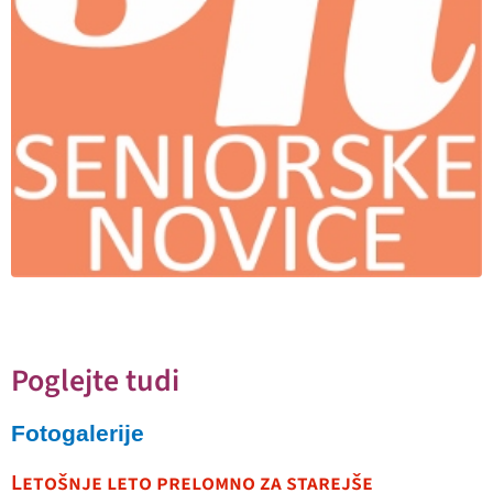
Poglejte tudi
Fotogalerije
Letošnje leto prelomno za starejše