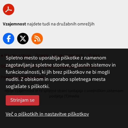
Vzajemnost
najdete tudi na družabnih omrežjih
▲ Na vrh strani
Domov
Klub ugodnosti
O nas
Spletno mesto uporablja piškotke z namenom
zagotavljanja spletne storitve, oglasnih sistemov in
Oglaševanje
Pogoji rabe, zasebnost in piškotki
funkcionalnosti, ki jih brez piškotkov ne bi mogli
Pravila nagradne igre
nuditi. Z obiskom in uporabo spletnega mesta
soglašate s piškotki.
revija Vzajemnost in te spletne strani nastajajo z uredniškim sistemom
podjetja (T)media
Več o piškotkih in nastavitve piškotkov