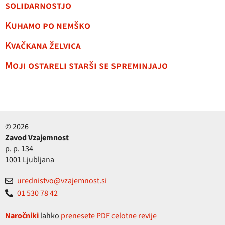
solidarnostjo
Kuhamo po nemško
Kvačkana želvica
Moji ostareli starši se spreminjajo
© 2026
Zavod Vzajemnost
p. p. 134
1001 Ljubljana
urednistvo@vzajemnost.si
01 530 78 42
Naročniki
lahko
prenesete PDF celotne revije