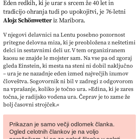
Eden redkih, ki je urar s srcem že 40 let in
tradicijo ohranja tudi po upokojitvi, je 76-letni
Alojz Schönwetter
iz Maribora.
V njegovi delavnici na Lentu posebno pozornost
pritegne delovna miza, ki je preobložena z neštetimi
delci in sestavnimi deli ur. V tem
organiziranem
kaosu
se znajde le mojster sam. Na vse pa od zgoraj
gleda Einstein, ki mesta na steni ni dobil naključno
– ura je ne nazadnje eden izmed največjih izumov
človeštva. Sogovornik ni bil v zadregi z odgovorom
na vprašanje, koliko je točno ura. »Edina, ki je zares
točna, je radijsko vodena ura. Čeprav je to zame že
bolj časovni strojček.«
Prikazan je samo večji odlomek članka.
Ogled celotnih člankov je na voljo