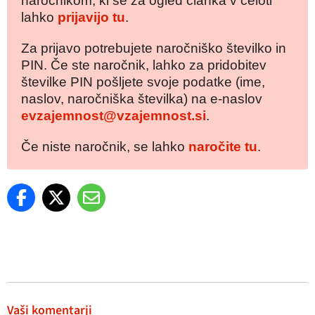
naročnikom, ki se za ogled članka v celoti
lahko
prijavijo tu
.
Za prijavo potrebujete naročniško številko in
PIN. Če ste naročnik, lahko za pridobitev
številke PIN pošljete svoje podatke (ime,
naslov, naročniška številka) na e-naslov
evzajemnost@vzajemnost.si
.
Če niste naročnik, se lahko
naročite tu
.
Vaši komentarji