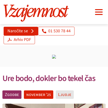
Naročite se
01 530 78 44
Arhiv PDF
Ure bodo, dokler bo tekel čas
Zgodbe
november '25
Ljudje