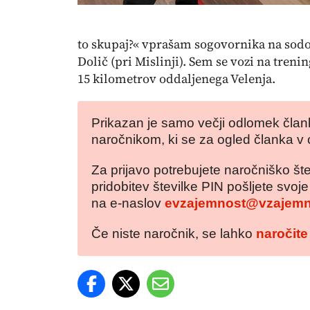
to skupaj?« vprašam sogovornika na sodo
Dolič (pri Mislinji). Sem se vozi na treni
15 kilometrov oddaljenega Velenja.
Prikazan je samo večji odlomek člank
naročnikom, ki se za ogled članka v 
Za prijavo potrebujete naročniško šte
pridobitev številke PIN pošljete svoj
na e-naslov
evzajemnost@vzajemn
Če niste naročnik, se lahko
naročite