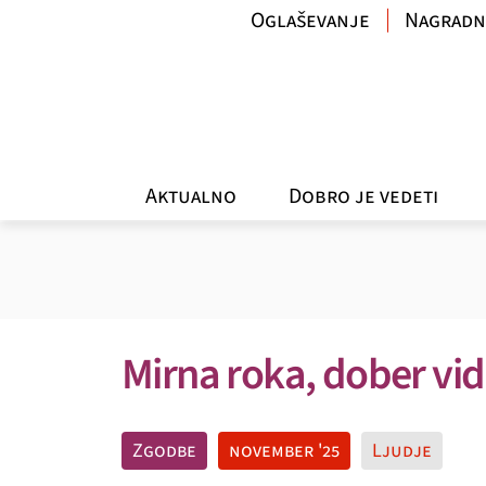
Oglaševanje
Nagradn
Aktualno
Dobro je vedeti
Mirna roka, dober vid
Zgodbe
november '25
Ljudje