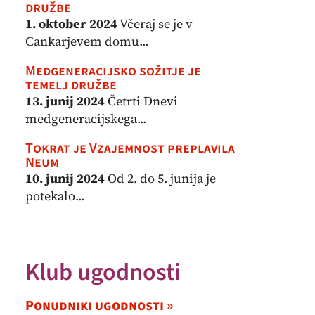
družbe
1. oktober 2024
Včeraj se je v
Cankarjevem domu...
Medgeneracijsko sožitje je
temelj družbe
13. junij 2024
Četrti Dnevi
medgeneracijskega...
Tokrat je Vzajemnost preplavila
Neum
10. junij 2024
Od 2. do 5. junija je
potekalo...
Klub ugodnosti
Ponudniki ugodnosti »