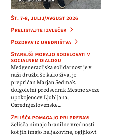
Št. 7-8, julij/avgust 2026
Prelistajte izvleček
Pozdrav iz uredništva
Starejši morajo sodelovati v
socialnem dialogu
Medgeneracijska solidarnost je v
naši družbi še kako živa, je
prepričan Marjan Sedmak,
dolgoletni predsednik Mestne zveze
upokojencev Ljubljana,
Osrednjeslovenske...
Zelišča pomagajo pri prebavi
Zelišča nimajo hranilne vrednosti
kot jih imajo beljakovine, ogljikovi