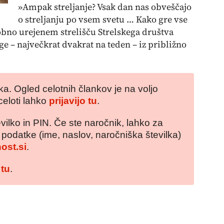
»Ampak streljanje? Vsak dan nas obveščajo
o streljanju po vsem svetu … Kako gre vse
bno urejenem strelišču Strelskega društva
nge – največkrat dvakrat na teden – iz približno
a. Ogled celotnih člankov je na voljo
celoti lahko
prijavijo tu
.
vilko in PIN. Če ste naročnik, lahko za
e podatke (ime, naslov, naročniška številka)
ost.si
.
 tu
.