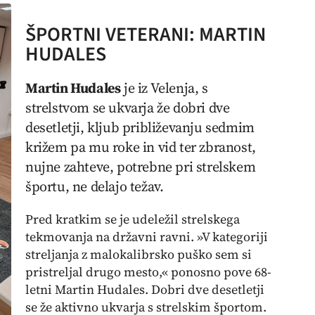
ŠPORTNI VETERANI: MARTIN
HUDALES
Martin Hudales
je iz Velenja, s
strelstvom se ukvarja že dobri dve
desetletji, kljub približevanju
sedmim
križem
pa mu roke in vid ter zbranost,
nujne
zahteve
, potrebne pri strelskem
športu, ne delajo težav.
Pred kratkim se je udeležil strelskega
tekmovanja na državni ravni. »V kategoriji
streljanja z malokalibrsko puško sem si
pristreljal drugo mesto,« ponosno pove 68-
letni Martin Hudales. Dobri dve desetletji
se že aktivno ukvarja s strelskim športom.